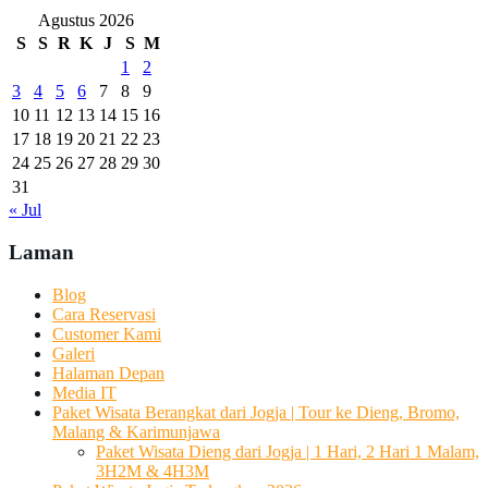
Agustus 2026
S
S
R
K
J
S
M
1
2
3
4
5
6
7
8
9
10
11
12
13
14
15
16
17
18
19
20
21
22
23
24
25
26
27
28
29
30
31
« Jul
Laman
Blog
Cara Reservasi
Customer Kami
Galeri
Halaman Depan
Media IT
Paket Wisata Berangkat dari Jogja | Tour ke Dieng, Bromo,
Malang & Karimunjawa
Paket Wisata Dieng dari Jogja | 1 Hari, 2 Hari 1 Malam,
3H2M & 4H3M