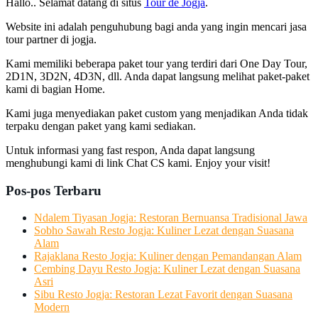
Hallo.. Selamat datang di situs
Tour de Jogja
.
Website ini adalah penguhubung bagi anda yang ingin mencari jasa
tour partner di jogja.
Kami memiliki beberapa paket tour yang terdiri dari One Day Tour,
2D1N, 3D2N, 4D3N, dll. Anda dapat langsung melihat paket-paket
kami di bagian Home.
Kami juga menyediakan paket custom yang menjadikan Anda tidak
terpaku dengan paket yang kami sediakan.
Untuk informasi yang fast respon, Anda dapat langsung
menghubungi kami di link Chat CS kami. Enjoy your visit!
Pos-pos Terbaru
Ndalem Tiyasan Jogja: Restoran Bernuansa Tradisional Jawa
Sobho Sawah Resto Jogja: Kuliner Lezat dengan Suasana
Alam
Rajaklana Resto Jogja: Kuliner dengan Pemandangan Alam
Cembing Dayu Resto Jogja: Kuliner Lezat dengan Suasana
Asri
Sibu Resto Jogja: Restoran Lezat Favorit dengan Suasana
Modern