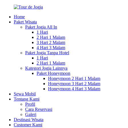
Loncat
ke
Home
konten
Tour
Paket
Paket Wisata
de
Tour
Paket Jogja All In
Jogja
&
1 Hari
Wisata
2 Hari 1 Malam
Jogja
3 Hari 2 Malam
2025
4 Hari 3 Malam
Paket Jogja Tanpa Hotel
1 Hari
2 Hari 1 Malam
Kategori Jogja Lainnya
Paket Honeymoon
Honeymoon 2 Hari 1 Malam
Honeymoon 3 Hari 2 Malam
Honeymoon 4 Hari 3 Malam
Sewa Mobil
Tentang Kami
Profil
Cara Reservasi
Galeri
Destinasi Wisata
Customer Kami