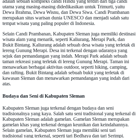
adalah sebuah kompleks candi Hindu yang terdiri dari tiga candi
utama yang masing-masing didedikasikan untuk Trimurti, yaitu
Dewa Brahma, Dewa Wisnu, dan Dewa Siwa. Candi Prambanan
merupakan situs warisan dunia UNESCO dan menjadi salah satu
tempat wisata yang paling populer di Indonesia.
Selain Candi Prambanan, Kabupaten Sleman juga memiliki destinasi
wisata alam yang menarik, seperti Kaliurang, Merapi Park, dan
Bukit Bintang. Kaliurang adalah sebuah desa wisata yang terletak di
lereng Gunung Merapi. Desa ini terkenal dengan udaranya yang
sejuk dan pemandangan yang indah. Merapi Park adalah sebuah
taman rekreasi yang terletak di lereng Gunung Merapi. Taman ini
menawarkan berbagai aktivitas outdoor, seperti hiking, camping,
dan rafting. Bukit Bintang adalah sebuah bukit yang terletak di
kawasan Sleman dan menawarkan pemandangan yang indah dari
atas.
Budaya dan Seni di Kabupaten Sleman
Kabupaten Sleman juga terkenal dengan budaya dan seni
tradisionalnya yang kaya. Salah satu seni tradisional yang terkenal di
Kabupaten Sleman adalah gamelan. Gamelan Sleman merupakan
gamelan khas yang terkenal dengan keunikan dan keindahannya.
Selain gamelan, Kabupaten Sleman juga memiliki seni tari
tradisional yang terkenal, seperti tari Bedhaya dan tari Serimpi.