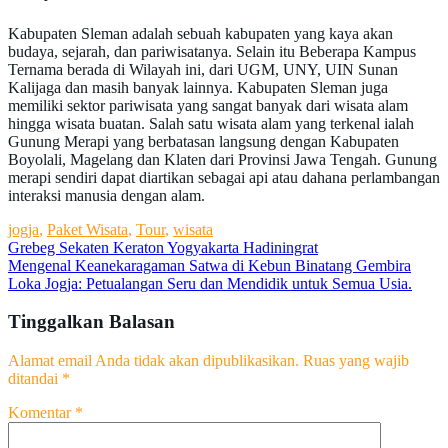
Kabupaten Sleman adalah sebuah kabupaten yang kaya akan
budaya, sejarah, dan pariwisatanya. Selain itu Beberapa Kampus
Ternama berada di Wilayah ini, dari UGM, UNY, UIN Sunan
Kalijaga dan masih banyak lainnya. Kabupaten Sleman juga
memiliki sektor pariwisata yang sangat banyak dari wisata alam
hingga wisata buatan. Salah satu wisata alam yang terkenal ialah
Gunung Merapi yang berbatasan langsung dengan Kabupaten
Boyolali, Magelang dan Klaten dari Provinsi Jawa Tengah. Gunung
merapi sendiri dapat diartikan sebagai api atau dahana perlambangan
interaksi manusia dengan alam.
jogja
,
Paket Wisata
,
Tour
,
wisata
Navigasi
Grebeg Sekaten Keraton Yogyakarta Hadiningrat
Mengenal Keanekaragaman Satwa di Kebun Binatang Gembira
pos
Loka Jogja: Petualangan Seru dan Mendidik untuk Semua Usia.
Tinggalkan Balasan
Alamat email Anda tidak akan dipublikasikan.
Ruas yang wajib
ditandai
*
Komentar
*