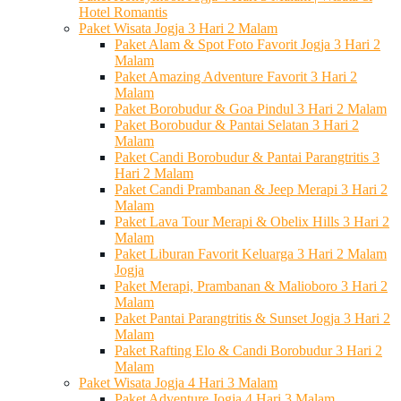
Hotel Romantis
Paket Wisata Jogja 3 Hari 2 Malam
Paket Alam & Spot Foto Favorit Jogja 3 Hari 2
Malam
Paket Amazing Adventure Favorit 3 Hari 2
Malam
Paket Borobudur & Goa Pindul 3 Hari 2 Malam
Paket Borobudur & Pantai Selatan 3 Hari 2
Malam
Paket Candi Borobudur & Pantai Parangtritis 3
Hari 2 Malam
Paket Candi Prambanan & Jeep Merapi 3 Hari 2
Malam
Paket Lava Tour Merapi & Obelix Hills 3 Hari 2
Malam
Paket Liburan Favorit Keluarga 3 Hari 2 Malam
Jogja
Paket Merapi, Prambanan & Malioboro 3 Hari 2
Malam
Paket Pantai Parangtritis & Sunset Jogja 3 Hari 2
Malam
Paket Rafting Elo & Candi Borobudur 3 Hari 2
Malam
Paket Wisata Jogja 4 Hari 3 Malam
Paket Adventure Jogja 4 Hari 3 Malam