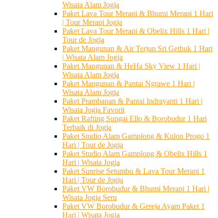
Wisata Alam Jogja
Paket Lava Tour Merapi & Bhumi Merapi 1 Hari
| Tour Merapi Jogja
Paket Lava Tour Merapi & Obelix Hills 1 Hari |
Tour de Jogja
Paket Mangunan & Air Terjun Sri Gethuk 1 Hari
| Wisata Alam Jogja
Paket Mangunan & HeHa Sky View 1 Hari |
Wisata Alam Jogja
Paket Mangunan & Pantai Ngrawe 1 Hari |
Wisata Alam Jogja
Paket Prambanan & Pantai Indrayanti 1 Hari |
Wisata Jogja Favorit
Paket Rafting Sungai Ello & Borobudur 1 Hari
Terbaik di Jogja
Paket Studio Alam Gamplong & Kulon Progo 1
Hari | Tour de Jogja
Paket Studio Alam Gamplong & Obelix Hills 1
Hari | Wisata Jogja
Paket Sunrise Setumbu & Lava Tour Merapi 1
Hari | Tour de Jogja
Paket VW Borobudur & Bhumi Merapi 1 Hari |
Wisata Jogja Seru
Paket VW Borobudur & Gereja Ayam Paket 1
Hari | Wisata Jogja