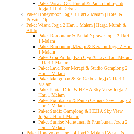
Paket Wisata Goa Pindul & Pantai Indrayanti
Jogja 1 Hari Terbaik
Paket Honeymoon Jogja 3 Hari 2 Malam | Hotel &
Private Trip
Paket Wisata Jogja 2 Hari 1 Malam | Harga Murah &
All In
Paket Borobudur & Pantai Ngrawe Jogja 2 Hari
1 Malam
Paket Borobudur, Merapi & Keraton Jogja 2 Hari
1 Malam
Paket Goa Pindul, Kali Oya & Lava Tour Merapi
2 Hari 1 Malam
Paket Lava Tour Merapi & Studio Gamplong 2
Hari 1 Malam
Paket Mangunan & Sri Gethuk Jogja 2 Hari 1
Malam
Paket Pantai Drini & HEHA Sky View Jogja 2
Hari 1 Malam
Paket Prambanan & Pantai Cemara Sewu Jogja 2
Hari 1 Malam
Paket Studio Gamplong & HEHA Sky View
Jogja 2 Hari 1 Malam
Paket Sunrise Mangunan & Prambanan Jogja 2
Hari 1 Malam
Paket Honeymoon Jogja 4 Hari 3 Malam | Wisata &