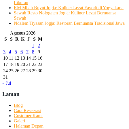
Liburan
RM Mbah Buyut Jogja: Kuliner Lezat Favorit di Yogyakarta
Sawah Resto Nologaten Jogja: Kuliner Lezat Bernuansa
Sawah
Ndalem Tiyasan Jogja: Restoran Bernuansa Tradisional Jawa
Agustus 2026
S
S
R
K
J
S
M
1
2
3
4
5
6
7
8
9
10
11
12
13
14
15
16
17
18
19
20
21
22
23
24
25
26
27
28
29
30
31
« Jul
Laman
Blog
Cara Reservasi
Customer Kami
Galeri
Halaman Depan