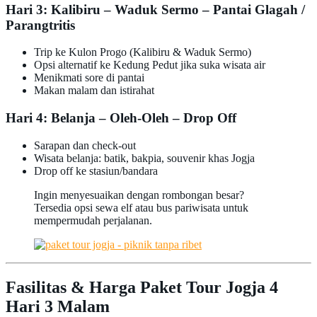
Hari 3: Kalibiru – Waduk Sermo – Pantai Glagah /
Parangtritis
Trip ke Kulon Progo (Kalibiru & Waduk Sermo)
Opsi alternatif ke Kedung Pedut jika suka wisata air
Menikmati sore di pantai
Makan malam dan istirahat
Hari 4: Belanja – Oleh-Oleh – Drop Off
Sarapan dan check-out
Wisata belanja: batik, bakpia, souvenir khas Jogja
Drop off ke stasiun/bandara
Ingin menyesuaikan dengan rombongan besar?
Tersedia opsi sewa elf atau bus pariwisata untuk
mempermudah perjalanan.
Fasilitas & Harga Paket Tour Jogja 4
Hari 3 Malam