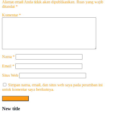
Alamat email Anda tidak akan dipublikasikan.
Ruas yang wajib
ditandai
*
Komentar
*
Nama
*
Email
*
Situs Web
Simpan nama, email, dan situs web saya pada peramban ini
untuk komentar saya berikutnya.
New title