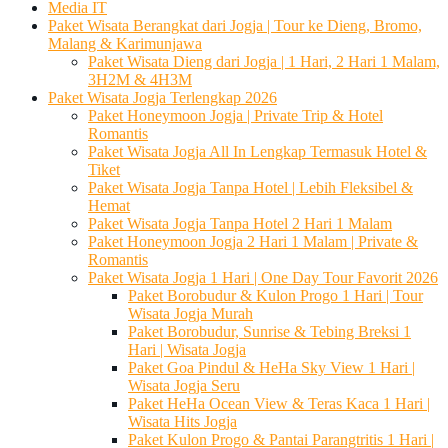
Media IT
Paket Wisata Berangkat dari Jogja | Tour ke Dieng, Bromo,
Malang & Karimunjawa
Paket Wisata Dieng dari Jogja | 1 Hari, 2 Hari 1 Malam,
3H2M & 4H3M
Paket Wisata Jogja Terlengkap 2026
Paket Honeymoon Jogja | Private Trip & Hotel
Romantis
Paket Wisata Jogja All In Lengkap Termasuk Hotel &
Tiket
Paket Wisata Jogja Tanpa Hotel | Lebih Fleksibel &
Hemat
Paket Wisata Jogja Tanpa Hotel 2 Hari 1 Malam
Paket Honeymoon Jogja 2 Hari 1 Malam | Private &
Romantis
Paket Wisata Jogja 1 Hari | One Day Tour Favorit 2026
Paket Borobudur & Kulon Progo 1 Hari | Tour
Wisata Jogja Murah
Paket Borobudur, Sunrise & Tebing Breksi 1
Hari | Wisata Jogja
Paket Goa Pindul & HeHa Sky View 1 Hari |
Wisata Jogja Seru
Paket HeHa Ocean View & Teras Kaca 1 Hari |
Wisata Hits Jogja
Paket Kulon Progo & Pantai Parangtritis 1 Hari |