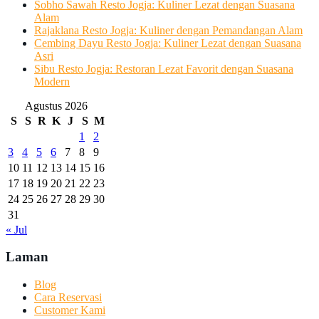
Sobho Sawah Resto Jogja: Kuliner Lezat dengan Suasana
Alam
Rajaklana Resto Jogja: Kuliner dengan Pemandangan Alam
Cembing Dayu Resto Jogja: Kuliner Lezat dengan Suasana
Asri
Sibu Resto Jogja: Restoran Lezat Favorit dengan Suasana
Modern
Agustus 2026
S
S
R
K
J
S
M
1
2
3
4
5
6
7
8
9
10
11
12
13
14
15
16
17
18
19
20
21
22
23
24
25
26
27
28
29
30
31
« Jul
Laman
Blog
Cara Reservasi
Customer Kami