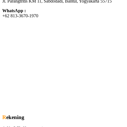
Jl. Parangtritis KM 11, Sabdodadi, Bantul, Yogyakarta 55715
WhatsApp :
+62 813-3670-1970
Rekening