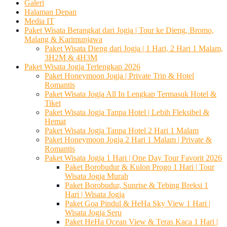
Galeri
Halaman Depan
Media IT
Paket Wisata Berangkat dari Jogja | Tour ke Dieng, Bromo,
Malang & Karimunjawa
Paket Wisata Dieng dari Jogja | 1 Hari, 2 Hari 1 Malam,
3H2M & 4H3M
Paket Wisata Jogja Terlengkap 2026
Paket Honeymoon Jogja | Private Trip & Hotel
Romantis
Paket Wisata Jogja All In Lengkap Termasuk Hotel &
Tiket
Paket Wisata Jogja Tanpa Hotel | Lebih Fleksibel &
Hemat
Paket Wisata Jogja Tanpa Hotel 2 Hari 1 Malam
Paket Honeymoon Jogja 2 Hari 1 Malam | Private &
Romantis
Paket Wisata Jogja 1 Hari | One Day Tour Favorit 2026
Paket Borobudur & Kulon Progo 1 Hari | Tour
Wisata Jogja Murah
Paket Borobudur, Sunrise & Tebing Breksi 1
Hari | Wisata Jogja
Paket Goa Pindul & HeHa Sky View 1 Hari |
Wisata Jogja Seru
Paket HeHa Ocean View & Teras Kaca 1 Hari |