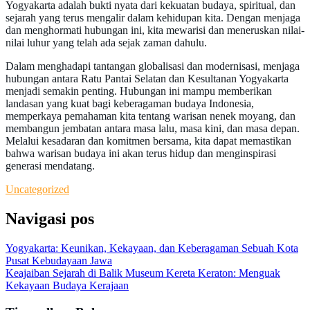
Yogyakarta adalah bukti nyata dari kekuatan budaya, spiritual, dan
sejarah yang terus mengalir dalam kehidupan kita. Dengan menjaga
dan menghormati hubungan ini, kita mewarisi dan meneruskan nilai-
nilai luhur yang telah ada sejak zaman dahulu.
Dalam menghadapi tantangan globalisasi dan modernisasi, menjaga
hubungan antara Ratu Pantai Selatan dan Kesultanan Yogyakarta
menjadi semakin penting. Hubungan ini mampu memberikan
landasan yang kuat bagi keberagaman budaya Indonesia,
memperkaya pemahaman kita tentang warisan nenek moyang, dan
membangun jembatan antara masa lalu, masa kini, dan masa depan.
Melalui kesadaran dan komitmen bersama, kita dapat memastikan
bahwa warisan budaya ini akan terus hidup dan menginspirasi
generasi mendatang.
Uncategorized
Navigasi pos
Yogyakarta: Keunikan, Kekayaan, dan Keberagaman Sebuah Kota
Pusat Kebudayaan Jawa
Keajaiban Sejarah di Balik Museum Kereta Keraton: Menguak
Kekayaan Budaya Kerajaan