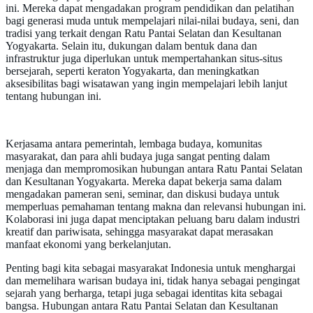
ini. Mereka dapat mengadakan program pendidikan dan pelatihan
bagi generasi muda untuk mempelajari nilai-nilai budaya, seni, dan
tradisi yang terkait dengan Ratu Pantai Selatan dan Kesultanan
Yogyakarta. Selain itu, dukungan dalam bentuk dana dan
infrastruktur juga diperlukan untuk mempertahankan situs-situs
bersejarah, seperti keraton Yogyakarta, dan meningkatkan
aksesibilitas bagi wisatawan yang ingin mempelajari lebih lanjut
tentang hubungan ini.
Kerjasama antara pemerintah, lembaga budaya, komunitas
masyarakat, dan para ahli budaya juga sangat penting dalam
menjaga dan mempromosikan hubungan antara Ratu Pantai Selatan
dan Kesultanan Yogyakarta. Mereka dapat bekerja sama dalam
mengadakan pameran seni, seminar, dan diskusi budaya untuk
memperluas pemahaman tentang makna dan relevansi hubungan ini.
Kolaborasi ini juga dapat menciptakan peluang baru dalam industri
kreatif dan pariwisata, sehingga masyarakat dapat merasakan
manfaat ekonomi yang berkelanjutan.
Penting bagi kita sebagai masyarakat Indonesia untuk menghargai
dan memelihara warisan budaya ini, tidak hanya sebagai pengingat
sejarah yang berharga, tetapi juga sebagai identitas kita sebagai
bangsa. Hubungan antara Ratu Pantai Selatan dan Kesultanan