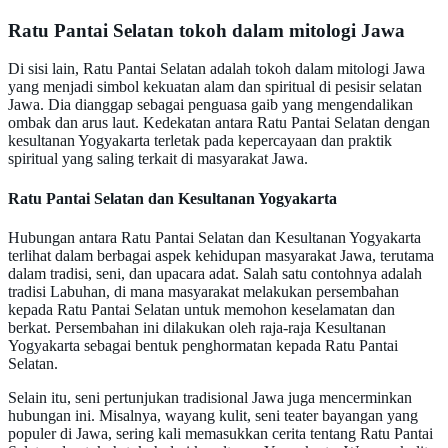
Ratu Pantai Selatan tokoh dalam mitologi Jawa
Di sisi lain, Ratu Pantai Selatan adalah tokoh dalam mitologi Jawa
yang menjadi simbol kekuatan alam dan spiritual di pesisir selatan
Jawa. Dia dianggap sebagai penguasa gaib yang mengendalikan
ombak dan arus laut. Kedekatan antara Ratu Pantai Selatan dengan
kesultanan Yogyakarta terletak pada kepercayaan dan praktik
spiritual yang saling terkait di masyarakat Jawa.
Ratu Pantai Selatan dan Kesultanan Yogyakarta
Hubungan antara Ratu Pantai Selatan dan Kesultanan Yogyakarta
terlihat dalam berbagai aspek kehidupan masyarakat Jawa, terutama
dalam tradisi, seni, dan upacara adat. Salah satu contohnya adalah
tradisi Labuhan, di mana masyarakat melakukan persembahan
kepada Ratu Pantai Selatan untuk memohon keselamatan dan
berkat. Persembahan ini dilakukan oleh raja-raja Kesultanan
Yogyakarta sebagai bentuk penghormatan kepada Ratu Pantai
Selatan.
Selain itu, seni pertunjukan tradisional Jawa juga mencerminkan
hubungan ini. Misalnya, wayang kulit, seni teater bayangan yang
populer di Jawa, sering kali memasukkan cerita tentang Ratu Pantai