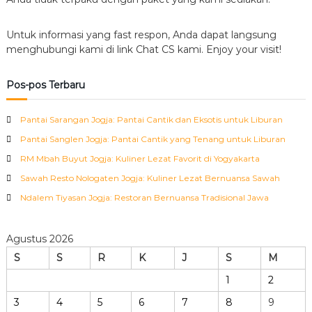
Untuk informasi yang fast respon, Anda dapat langsung
menghubungi kami di link Chat CS kami. Enjoy your visit!
Pos-pos Terbaru
Pantai Sarangan Jogja: Pantai Cantik dan Eksotis untuk Liburan
Pantai Sanglen Jogja: Pantai Cantik yang Tenang untuk Liburan
RM Mbah Buyut Jogja: Kuliner Lezat Favorit di Yogyakarta
Sawah Resto Nologaten Jogja: Kuliner Lezat Bernuansa Sawah
Ndalem Tiyasan Jogja: Restoran Bernuansa Tradisional Jawa
Agustus 2026
S
S
R
K
J
S
M
1
2
3
4
5
6
7
8
9