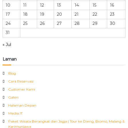
10
11
12
13
14
15
16
17
18
19
20
21
22
23
24
25
26
27
28
29
30
31
« Jul
Laman
Blog
Cara Reservasi
Customer Kami
Galeri
Halaman Depan
Media IT
Paket Wisata Berangkat dari Jogja | Tour ke Dieng, Bromo, Malang &
Karimunjawa