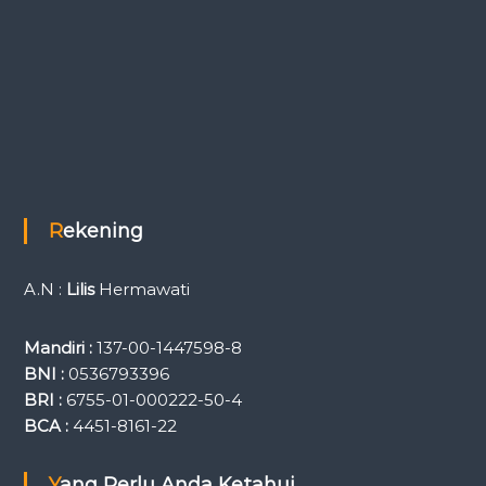
Rekening
A.N :
Lilis
Hermawati
Mandiri :
137-00-1447598-8
BNI :
0536793396
BRI :
6755-01-000222-50-4
BCA :
4451-8161-22
Yang Perlu Anda Ketahui