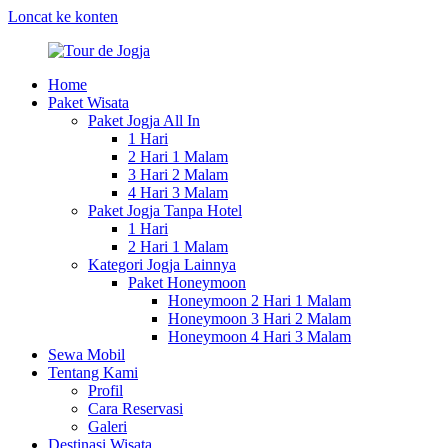
Loncat ke konten
Home
Tour
Paket
Paket Wisata
de
Tour
Paket Jogja All In
Jogja
&
1 Hari
Wisata
2 Hari 1 Malam
Jogja
3 Hari 2 Malam
2025
4 Hari 3 Malam
Paket Jogja Tanpa Hotel
1 Hari
2 Hari 1 Malam
Kategori Jogja Lainnya
Paket Honeymoon
Honeymoon 2 Hari 1 Malam
Honeymoon 3 Hari 2 Malam
Honeymoon 4 Hari 3 Malam
Sewa Mobil
Tentang Kami
Profil
Cara Reservasi
Galeri
Destinasi Wisata