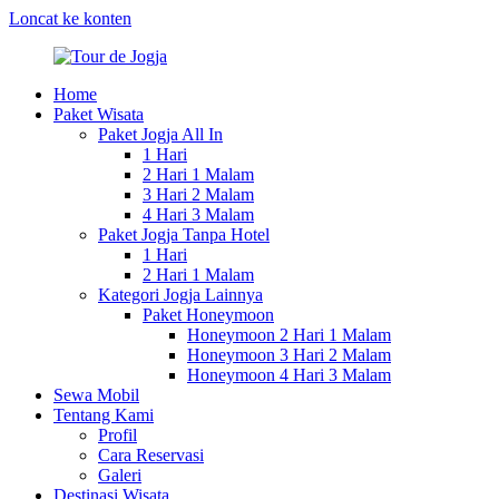
Loncat ke konten
Home
Tour
Paket
Paket Wisata
de
Tour
Paket Jogja All In
Jogja
&
1 Hari
Wisata
2 Hari 1 Malam
Jogja
3 Hari 2 Malam
2025
4 Hari 3 Malam
Paket Jogja Tanpa Hotel
1 Hari
2 Hari 1 Malam
Kategori Jogja Lainnya
Paket Honeymoon
Honeymoon 2 Hari 1 Malam
Honeymoon 3 Hari 2 Malam
Honeymoon 4 Hari 3 Malam
Sewa Mobil
Tentang Kami
Profil
Cara Reservasi
Galeri
Destinasi Wisata