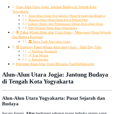
Alun-Alun Utara Jogja: Jantung Budaya di Tengah Kota
Yogyakarta
Alun-Alun Utara Yogyakarta: Pusat Sejarah dan Budaya
Suasana Alun-Alun Utara Jogja Malam Hari
Lokasi, Akses, dan Penginapan Dekat Alun-Alun Utara
FAQ Seputar Alun-Alun Utara Jogja
🌟 Paket Wisata Alun-alun Utara Jogja – Menyusuri Pusat Sejarah
dan Budaya Kerajaan
🏛️ Daya Tarik Alun-alun Utara
🧭 Itinerary Paket Wisata Alun-alun Utara – Half Day Tour
✅ Fasilitas Termasuk
📌 Tips Wisata
✨ Kesimpulan
Kunjungi Alun-Alun Utara Bersama TourDeJogja.com
Alun-Alun Utara Jogja: Jantung Budaya
di Tengah Kota Yogyakarta
Alun-Alun Utara Yogyakarta: Pusat Sejarah dan
Budaya
Secara fungsi,
Altar
berfungsi sebagai ruang terbuka utama yang