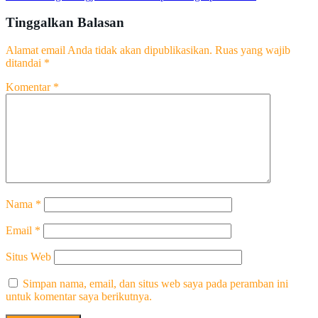
Tinggalkan Balasan
Alamat email Anda tidak akan dipublikasikan.
Ruas yang wajib
ditandai
*
Komentar
*
Nama
*
Email
*
Situs Web
Simpan nama, email, dan situs web saya pada peramban ini
untuk komentar saya berikutnya.