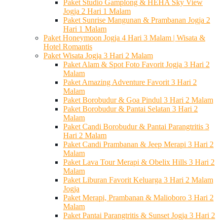
Paket Studio Gamplong & HEHA Sky View
Jogja 2 Hari 1 Malam
Paket Sunrise Mangunan & Prambanan Jogja 2
Hari 1 Malam
Paket Honeymoon Jogja 4 Hari 3 Malam | Wisata &
Hotel Romantis
Paket Wisata Jogja 3 Hari 2 Malam
Paket Alam & Spot Foto Favorit Jogja 3 Hari 2
Malam
Paket Amazing Adventure Favorit 3 Hari 2
Malam
Paket Borobudur & Goa Pindul 3 Hari 2 Malam
Paket Borobudur & Pantai Selatan 3 Hari 2
Malam
Paket Candi Borobudur & Pantai Parangtritis 3
Hari 2 Malam
Paket Candi Prambanan & Jeep Merapi 3 Hari 2
Malam
Paket Lava Tour Merapi & Obelix Hills 3 Hari 2
Malam
Paket Liburan Favorit Keluarga 3 Hari 2 Malam
Jogja
Paket Merapi, Prambanan & Malioboro 3 Hari 2
Malam
Paket Pantai Parangtritis & Sunset Jogja 3 Hari 2