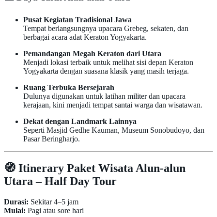
Pusat Kegiatan Tradisional Jawa
Tempat berlangsungnya upacara Grebeg, sekaten, dan
berbagai acara adat Keraton Yogyakarta.
Pemandangan Megah Keraton dari Utara
Menjadi lokasi terbaik untuk melihat sisi depan Keraton
Yogyakarta dengan suasana klasik yang masih terjaga.
Ruang Terbuka Bersejarah
Dulunya digunakan untuk latihan militer dan upacara
kerajaan, kini menjadi tempat santai warga dan wisatawan.
Dekat dengan Landmark Lainnya
Seperti Masjid Gedhe Kauman, Museum Sonobudoyo, dan
Pasar Beringharjo.
🧭
Itinerary Paket Wisata Alun-alun
Utara – Half Day Tour
Durasi:
Sekitar 4–5 jam
Mulai:
Pagi atau sore hari