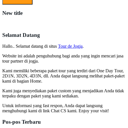
New title
Selamat Datang
Hallo.. Selamat datang di situs
Tour de Jogja
.
Website ini adalah penguhubung bagi anda yang ingin mencari jasa
tour partner di jogja.
Kami memiliki beberapa paket tour yang terdiri dari One Day Tour,
2D1N, 3D2N, 4D3N, dll. Anda dapat langsung melihat paket-paket
kami di bagian Home.
Kami juga menyediakan paket custom yang menjadikan Anda tidak
terpaku dengan paket yang kami sediakan.
Untuk informasi yang fast respon, Anda dapat langsung
menghubungi kami di link Chat CS kami. Enjoy your visit!
Pos-pos Terbaru