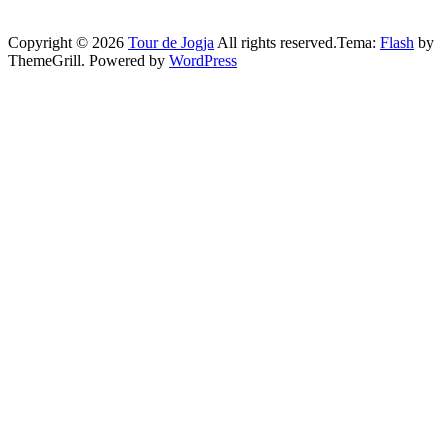
Copyright © 2026
Tour de Jogja
All rights reserved.Tema:
Flash
by
ThemeGrill. Powered by
WordPress