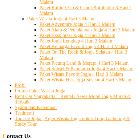
Malam
Paket Rafting Elo & Candi Borobudur 3 Hari 2
Malam
Paket Wisata Jogja 4 Hari 3 Malam
Paket Adventure Jogja 4 Hari 3 Malam
Paket Alam & Petualangan Jogja 4 Hari 3 Malam
Paket Eksplorasi Jogja 4 Hari 3 Malam
Paket Jogja Lengkap 4 Hari 3 Malam
Paket Keluarga Favorit Jogja 4 Hari 3 Malam
Paket On The Rock & Jogja Selatan 4 Hari 3
Malam
Paket Pictniq Land & Merapi 4 Hari 3 Malam
Paket Sunset & Panorama Jogja 4 Hari 3 Malam
Paket Wisata Favorit Jogja 4 Hari 3 Malam
Paket Wisata Hits Jogja Selatan 4 Hari 3 Malam
Profil
Promo Paket Wisata Jogja
Rent Car Yogyakarta – Rental / Sewa Mobil Jogja Murah &
Terbaik
Syarat dan Ketentuan
Testimoni
Tour de Jogja | Agen Wisata Jogja untuk Tour, Gathering &
Study Tour
Contact Us