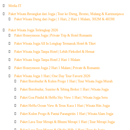
Media IT
Paket Wisata Berangkat dari Jogja | Tour ke Dieng, Bromo, Malang & Karimunjawa
Paket Wisata Dieng dari Jogja | 1 Hari, 2 Hari 1 Malam, 3H2M & 4H3M
Paket Wisata Jogja Terlengkap 2026
Paket Honeymoon Jogja | Private Trip & Hotel Romantis
Paket Wisata Jogja All In Lengkap Termasuk Hotel & Tiket
Paket Wisata Jogja Tanpa Hotel | Lebih Fleksibel & Hemat
Paket Wisata Jogja Tanpa Hotel 2 Hari 1 Malam
Paket Honeymoon Jogja 2 Hari 1 Malam | Private & Romantis
Paket Wisata Jogja 1 Hari | One Day Tour Favorit 2026
Paket Borobudur & Kulon Progo 1 Hari | Tour Wisata Jogja Murah
Paket Borobudur, Sunrise & Tebing Breksi 1 Hari | Wisata Jogja
Paket Goa Pindul & HeHa Sky View 1 Hari | Wisata Jogja Seru
Paket HeHa Ocean View & Teras Kaca 1 Hari | Wisata Hits Jogja
Paket Kulon Progo & Pantai Parangtritis 1 Hari | Wisata Alam Jogja
Paket Lava Tour Merapi & Bhumi Merapi 1 Hari | Tour Merapi Jogja