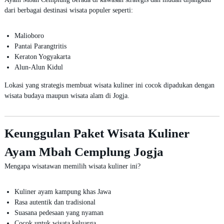
dari berbagai destinasi wisata populer seperti:
Malioboro
Pantai Parangtritis
Keraton Yogyakarta
Alun-Alun Kidul
Lokasi yang strategis membuat wisata kuliner ini cocok dipadukan dengan
wisata budaya maupun wisata alam di Jogja.
Keunggulan Paket Wisata Kuliner
Ayam Mbah Cemplung Jogja
Mengapa wisatawan memilih wisata kuliner ini?
Kuliner ayam kampung khas Jawa
Rasa autentik dan tradisional
Suasana pedesaan yang nyaman
Cocok untuk wisata keluarga