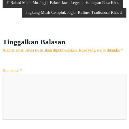
N
Bakmi Mbah Mo Jogja: Bakmi Jawa Legendaris dengan Rasa Khas
Ingkung Mbah Cempluk Jogja: Kuliner Tradisional Khas
a
v
Tinggalkan Balasan
i
Alamat email Anda tidak akan dipublikasikan.
Ruas yang wajib ditandai
*
g
a
Komentar
*
s
i
p
o