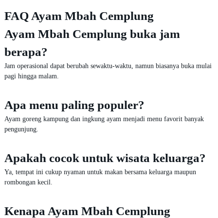
FAQ Ayam Mbah Cemplung
Ayam Mbah Cemplung buka jam
berapa?
Jam operasional dapat berubah sewaktu-waktu, namun biasanya buka mulai
pagi hingga malam.
Apa menu paling populer?
Ayam goreng kampung dan ingkung ayam menjadi menu favorit banyak
pengunjung.
Apakah cocok untuk wisata keluarga?
Ya, tempat ini cukup nyaman untuk makan bersama keluarga maupun
rombongan kecil.
Kenapa Ayam Mbah Cemplung