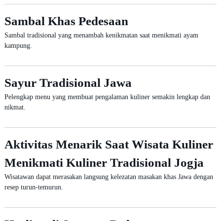
Sambal Khas Pedesaan
Sambal tradisional yang menambah kenikmatan saat menikmati ayam
kampung.
Sayur Tradisional Jawa
Pelengkap menu yang membuat pengalaman kuliner semakin lengkap dan
nikmat.
Aktivitas Menarik Saat Wisata Kuliner
Menikmati Kuliner Tradisional Jogja
Wisatawan dapat merasakan langsung kelezatan masakan khas Jawa dengan
resep turun-temurun.