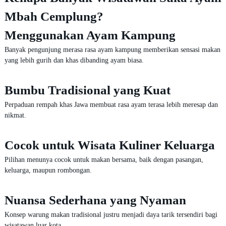
Mbah Cemplung?
Menggunakan Ayam Kampung
Banyak pengunjung merasa rasa ayam kampung memberikan sensasi makan
yang lebih gurih dan khas dibanding ayam biasa.
Bumbu Tradisional yang Kuat
Perpaduan rempah khas Jawa membuat rasa ayam terasa lebih meresap dan
nikmat.
Cocok untuk Wisata Kuliner Keluarga
Pilihan menunya cocok untuk makan bersama, baik dengan pasangan,
keluarga, maupun rombongan.
Nuansa Sederhana yang Nyaman
Konsep warung makan tradisional justru menjadi daya tarik tersendiri bagi
wisatawan luar kota.