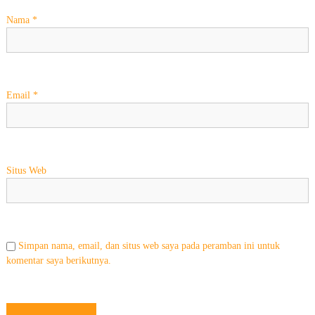
s
Nama
*
Email
*
Situs Web
Simpan nama, email, dan situs web saya pada peramban ini untuk
komentar saya berikutnya.