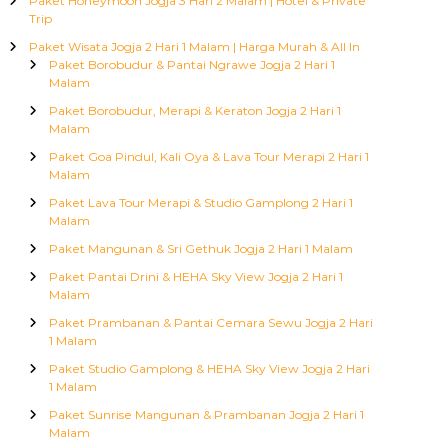
Paket Honeymoon Jogja 3 Hari 2 Malam | Hotel & Private
Trip
Paket Wisata Jogja 2 Hari 1 Malam | Harga Murah & All In
Paket Borobudur & Pantai Ngrawe Jogja 2 Hari 1
Malam
Paket Borobudur, Merapi & Keraton Jogja 2 Hari 1
Malam
Paket Goa Pindul, Kali Oya & Lava Tour Merapi 2 Hari 1
Malam
Paket Lava Tour Merapi & Studio Gamplong 2 Hari 1
Malam
Paket Mangunan & Sri Gethuk Jogja 2 Hari 1 Malam
Paket Pantai Drini & HEHA Sky View Jogja 2 Hari 1
Malam
Paket Prambanan & Pantai Cemara Sewu Jogja 2 Hari
1 Malam
Paket Studio Gamplong & HEHA Sky View Jogja 2 Hari
1 Malam
Paket Sunrise Mangunan & Prambanan Jogja 2 Hari 1
Malam