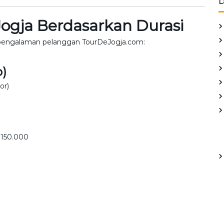
L
 Jogja Berdasarkan Durasi
n pengalaman pelanggan TourDeJogja.com:
p)
or)
Rp150.000