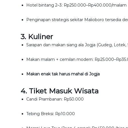
Hotel bintang 2–3: Rp250.000–Rp400.000/malam
Penginapan strategis sekitar Malioboro tersedia de
3. Kuliner
Sarapan dan makan siang ala Jogja (Gudeg, Lotek
Makan malam + cemilan modern: Rp25.000–Rp35
Makan enak tak harus mahal di Jogja
4. Tiket Masuk Wisata
Candi Prambanan: Rp50.000
Tebing Breksi: Rp10.000