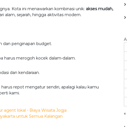
egnya. Kota ini menawarkan kombinasi unik:
akses mudah,
ri alam, sejarah, hingga aktivitas modern.
A
m dan penginapan budget.
npa harus merogoh kocek dalam-dalam.
dasi dan kendaraan.
a harus repot mengatur sendiri, apalagi kalau kamu
erti kami.
«