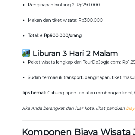
Penginapan bintang 2: Rp250.000
Makan dan tiket wisata: Rp300.000
Total: ± Rp900.000/orang
Liburan 3 Hari 2 Malam
Paket wisata lengkap dari TourDeJogja.com: Rp1.2
Sudah termasuk transport, penginapan, tiket mas
Tips hemat:
Gabung open trip atau rombongan kecil, 
Jika Anda berangkat dari luar kota, lihat panduan
biay
Komponen Biaya Wisata J