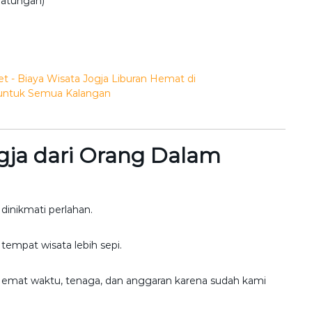
patungan)
ogja dari Orang Dalam
 dinikmati perlahan.
 tempat wisata lebih sepi.
emat waktu, tenaga, dan anggaran karena sudah kami