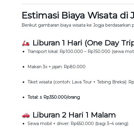
Estimasi Biaya Wisata di
Berikut gambaran biaya wisata ke Jogja berdasarka
Liburan 1 Hari (One Day Tri
Transport lokal: Rp100.000 – Rp150.000 (sewa mot
Makan 3x + jajan: Rp80.000
Tiket wisata (contoh: Lava Tour + Tebing Breksi): 
Total: ± Rp350.000/orang
Liburan 2 Hari 1 Malam
Sewa mobil + driver: Rp650.000 (bagi 3–4 orang)