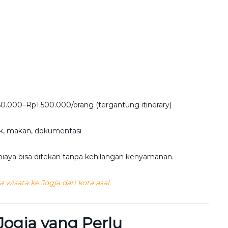
50.000–Rp1.500.000/orang (tergantung itinerary)
uk, makan, dokumentasi
biaya bisa ditekan tanpa kehilangan kenyamanan.
a wisata ke Jogja dari kota asal
ogja yang Perlu