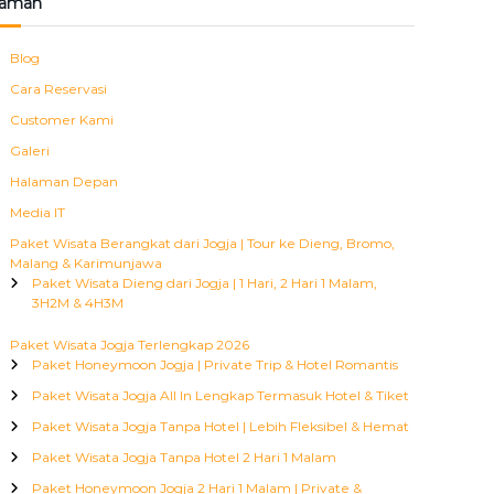
aman
Blog
Cara Reservasi
Customer Kami
Galeri
Halaman Depan
Media IT
Paket Wisata Berangkat dari Jogja | Tour ke Dieng, Bromo,
Malang & Karimunjawa
Paket Wisata Dieng dari Jogja | 1 Hari, 2 Hari 1 Malam,
3H2M & 4H3M
Paket Wisata Jogja Terlengkap 2026
Paket Honeymoon Jogja | Private Trip & Hotel Romantis
Paket Wisata Jogja All In Lengkap Termasuk Hotel & Tiket
Paket Wisata Jogja Tanpa Hotel | Lebih Fleksibel & Hemat
Paket Wisata Jogja Tanpa Hotel 2 Hari 1 Malam
Paket Honeymoon Jogja 2 Hari 1 Malam | Private &