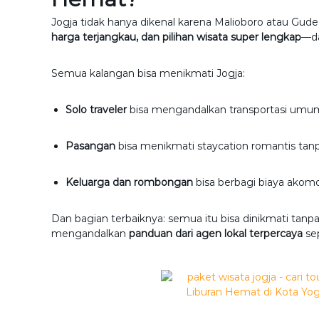
Jogja tidak hanya dikenal karena Malioboro atau Gud
harga terjangkau, dan pilihan wisata super lengkap
—da
Semua kalangan bisa menikmati Jogja:
Solo traveler
bisa mengandalkan transportasi umu
Pasangan
bisa menikmati staycation romantis ta
Keluarga dan rombongan
bisa berbagi biaya akomo
Dan bagian terbaiknya: semua itu bisa dinikmati tanp
mengandalkan
panduan dari agen lokal terpercaya
sep