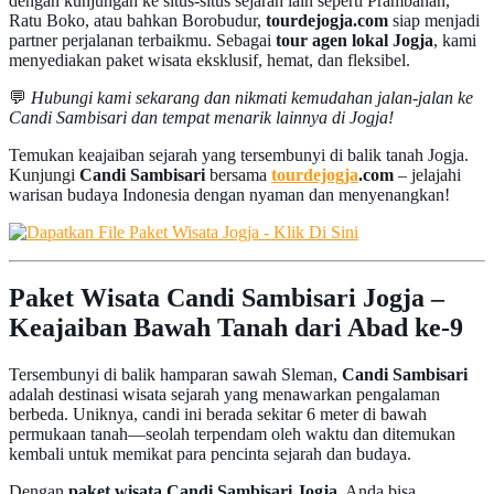
dengan kunjungan ke situs-situs sejarah lain seperti Prambanan,
Ratu Boko, atau bahkan Borobudur,
tourdejogja.com
siap menjadi
partner perjalanan terbaikmu. Sebagai
tour agen lokal Jogja
, kami
menyediakan paket wisata eksklusif, hemat, dan fleksibel.
💬
Hubungi kami sekarang dan nikmati kemudahan jalan-jalan ke
Candi Sambisari dan tempat menarik lainnya di Jogja!
Temukan keajaiban sejarah yang tersembunyi di balik tanah Jogja.
Kunjungi
Candi Sambisari
bersama
tourdejogja
.com
– jelajahi
warisan budaya Indonesia dengan nyaman dan menyenangkan!
Paket Wisata Candi Sambisari Jogja –
Keajaiban Bawah Tanah dari Abad ke-9
Tersembunyi di balik hamparan sawah Sleman,
Candi Sambisari
adalah destinasi wisata sejarah yang menawarkan pengalaman
berbeda. Uniknya, candi ini berada sekitar 6 meter di bawah
permukaan tanah—seolah terpendam oleh waktu dan ditemukan
kembali untuk memikat para pencinta sejarah dan budaya.
Dengan
paket wisata Candi Sambisari Jogja
, Anda bisa