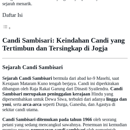
sejarah menarik.
Daftar Isi
Candi Sambisari: Keindahan Candi yang
Tertimbun dan Tersingkap di Jogja
Sejarah Candi Sambisari
Sejarah Candi Sambisari
bermula dari abad ke-9 Masehi, saat
Kerajaan Mataram Kuno tengah berjaya. Candi ini diperkirakan
dibangun oleh Raja Rakai Garung dari Dinasti Syailendra.
Candi
Sambisari merupakan peninggalan kerajaan
Hindu yang
dipersembahkan untuk Dewa Siwa, terbukti dari adanya
lingga dan
yoni
, serta
arca-arca
seperti Durga, Ganesha, dan Agastya di
sekitar candi utama.
Candi Sambisari ditemukan pada tahun 1966
oleh seorang
petani yang sedang mencangkul sawahnya. Penemuan ini kemudian
memicu proses
pemugaran candi sambisari
oleh pemerintah