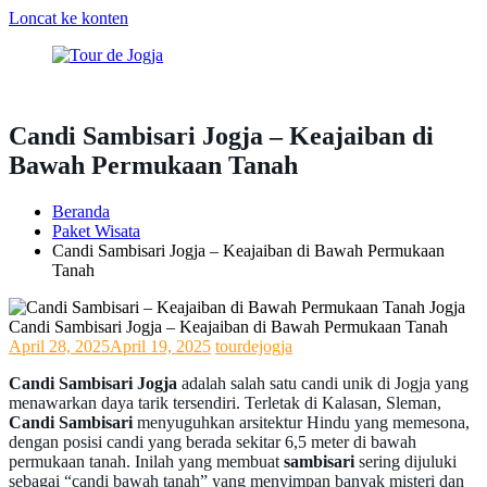
Loncat ke konten
Tour
Paket
de
Tour
Candi Sambisari Jogja – Keajaiban di
Jogja
&
Bawah Permukaan Tanah
Wisata
Jogja
2025
Beranda
Paket Wisata
Candi Sambisari Jogja – Keajaiban di Bawah Permukaan
Tanah
Candi Sambisari Jogja – Keajaiban di Bawah Permukaan Tanah
April 28, 2025
April 19, 2025
tourdejogja
Candi Sambisari Jogja
adalah salah satu candi unik di Jogja yang
menawarkan daya tarik tersendiri. Terletak di Kalasan, Sleman,
Candi Sambisari
menyuguhkan arsitektur Hindu yang memesona,
dengan posisi candi yang berada sekitar 6,5 meter di bawah
permukaan tanah. Inilah yang membuat
sambisari
sering dijuluki
sebagai “candi bawah tanah” yang menyimpan banyak misteri dan