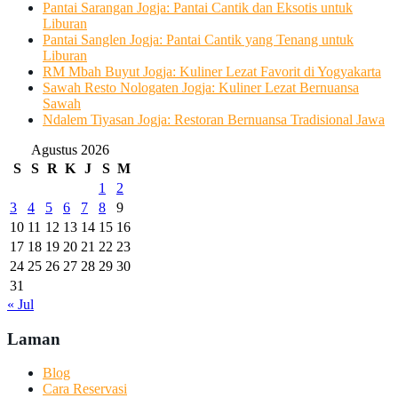
Pantai Sarangan Jogja: Pantai Cantik dan Eksotis untuk
Liburan
Pantai Sanglen Jogja: Pantai Cantik yang Tenang untuk
Liburan
RM Mbah Buyut Jogja: Kuliner Lezat Favorit di Yogyakarta
Sawah Resto Nologaten Jogja: Kuliner Lezat Bernuansa
Sawah
Ndalem Tiyasan Jogja: Restoran Bernuansa Tradisional Jawa
Agustus 2026
S
S
R
K
J
S
M
1
2
3
4
5
6
7
8
9
10
11
12
13
14
15
16
17
18
19
20
21
22
23
24
25
26
27
28
29
30
31
« Jul
Laman
Blog
Cara Reservasi