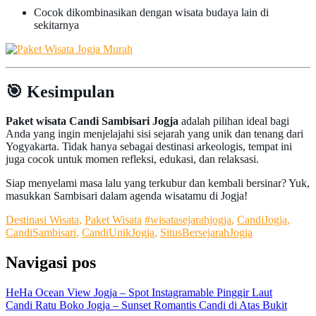
Cocok dikombinasikan dengan wisata budaya lain di
sekitarnya
🎯
Kesimpulan
Paket wisata Candi Sambisari Jogja
adalah pilihan ideal bagi
Anda yang ingin menjelajahi sisi sejarah yang unik dan tenang dari
Yogyakarta. Tidak hanya sebagai destinasi arkeologis, tempat ini
juga cocok untuk momen refleksi, edukasi, dan relaksasi.
Siap menyelami masa lalu yang terkubur dan kembali bersinar? Yuk,
masukkan Sambisari dalam agenda wisatamu di Jogja!
Destinasi Wisata
,
Paket Wisata
#wisatasejarahjogja
,
CandiJogja
,
CandiSambisari
,
CandiUnikJogja
,
SitusBersejarahJogja
Navigasi pos
HeHa Ocean View Jogja – Spot Instagramable Pinggir Laut
Candi Ratu Boko Jogja – Sunset Romantis Candi di Atas Bukit