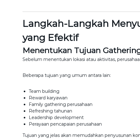
Langkah-Langkah Menyu
yang Efektif
Menentukan Tujuan Gatherin
Sebelum menentukan lokasi atau aktivitas, perusaha
Beberapa tujuan yang umum antara lain:
Team building
Reward karyawan
Family gathering perusahaan
Refreshing tahunan
Leadership development
Perayaan pencapaian perusahaan
Tujuan yang jelas akan memudahkan penyusunan kons