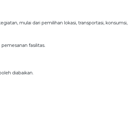
atan, mulai dari pemilihan lokasi, transportasi, konsumsi,
 pemesanan fasilitas.
oleh diabaikan.