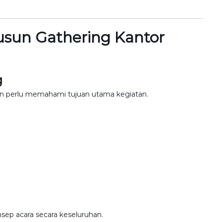
sun Gathering Kantor
g
an perlu memahami tujuan utama kegiatan.
ep acara secara keseluruhan.