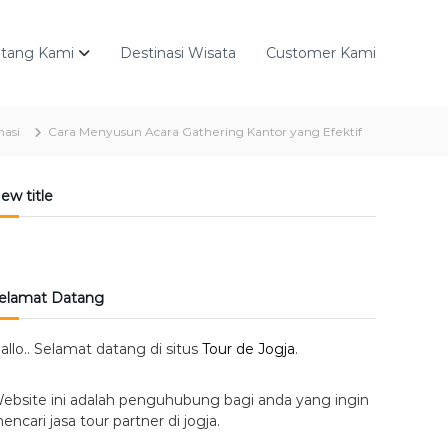
ntang Kami
Destinasi Wisata
Customer Kami
masi
Cara Menyusun Acara Gathering Kantor yang Efektif
ew title
elamat Datang
allo.. Selamat datang di situs
Tour de Jogja
.
ebsite ini adalah penguhubung bagi anda yang ingin
encari jasa tour partner di jogja.