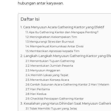
2
hubungan antar karyawan.
0
2
5
Daftar Isi
Cara Menyusun Acara Gathering Kantor yang Efektif
Apa Itu Gathering Kantor dan Mengapa Penting?
Meningkatkan Kekompakan Tim
Mengurangi Stres dan Burnout
Memperkuat Komunikasi Antar Divisi
Memberikan Apresiasi kepada Tim
Langkah-Langkah Menyusun Gathering Kantor yang Efek
Menentukan Tujuan Gathering
Menentukan Jumlah Peserta
Menyusun Anggaran
Memilih Lokasi yang Tepat
Menentukan Konsep Acara
Contoh Susunan Acara Gathering Kantor 2 Hari 1 Malam
Hari Pertama
Hari Kedua
Checklist Persiapan Gathering Kantor
Kesalahan yang Harus Dihindari Saat Menyusun Gatheri
Tidak Memiliki Tujuan yang Jelas