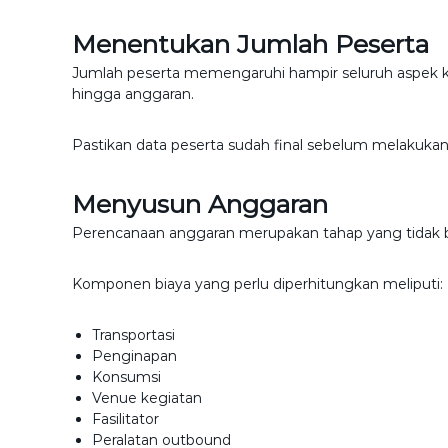
Menentukan Jumlah Peserta
Jumlah peserta memengaruhi hampir seluruh aspek kegi
hingga anggaran.
Pastikan data peserta sudah final sebelum melakukan
Menyusun Anggaran
Perencanaan anggaran merupakan tahap yang tidak b
Komponen biaya yang perlu diperhitungkan meliputi:
Transportasi
Penginapan
Konsumsi
Venue kegiatan
Fasilitator
Peralatan outbound