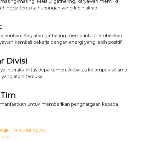
get masing-masing. Melalui gathering, karyawan memiliki
sehingga tercipta hubungan yang lebih akrab.
t
 kejenuhan. Kegiatan gathering membantu memberikan
awan kembali bekerja dengan energi yang lebih positif.
 Divisi
interaksi lintas departemen. Aktivitas kelompok selama
ang lebih terbuka.
 Tim
at dimanfaatkan untuk memberikan penghargaan kepada