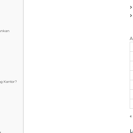
sankan
A
g Kantor?
«
L