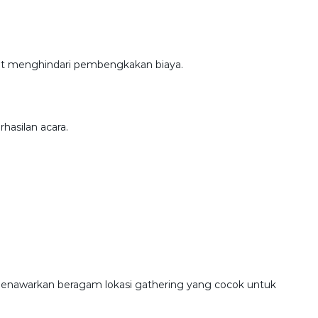
t menghindari pembengkakan biaya.
asilan acara.
a menawarkan beragam lokasi gathering yang cocok untuk