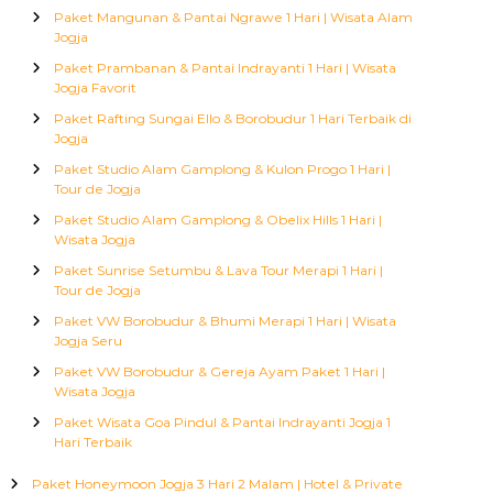
Paket Mangunan & Pantai Ngrawe 1 Hari | Wisata Alam
Jogja
Paket Prambanan & Pantai Indrayanti 1 Hari | Wisata
Jogja Favorit
Paket Rafting Sungai Ello & Borobudur 1 Hari Terbaik di
Jogja
Paket Studio Alam Gamplong & Kulon Progo 1 Hari |
Tour de Jogja
Paket Studio Alam Gamplong & Obelix Hills 1 Hari |
Wisata Jogja
Paket Sunrise Setumbu & Lava Tour Merapi 1 Hari |
Tour de Jogja
Paket VW Borobudur & Bhumi Merapi 1 Hari | Wisata
Jogja Seru
Paket VW Borobudur & Gereja Ayam Paket 1 Hari |
Wisata Jogja
Paket Wisata Goa Pindul & Pantai Indrayanti Jogja 1
Hari Terbaik
Paket Honeymoon Jogja 3 Hari 2 Malam | Hotel & Private