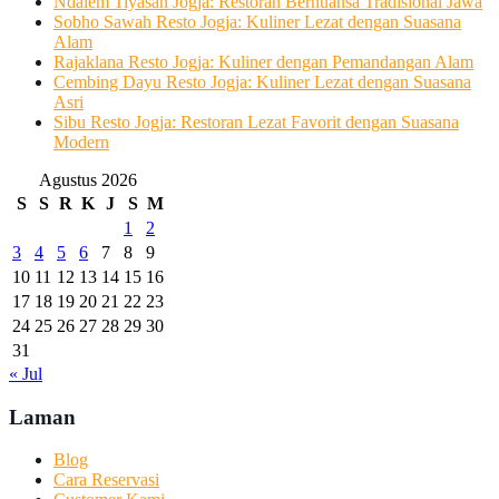
Ndalem Tiyasan Jogja: Restoran Bernuansa Tradisional Jawa
Sobho Sawah Resto Jogja: Kuliner Lezat dengan Suasana
Alam
Rajaklana Resto Jogja: Kuliner dengan Pemandangan Alam
Cembing Dayu Resto Jogja: Kuliner Lezat dengan Suasana
Asri
Sibu Resto Jogja: Restoran Lezat Favorit dengan Suasana
Modern
Agustus 2026
S
S
R
K
J
S
M
1
2
3
4
5
6
7
8
9
10
11
12
13
14
15
16
17
18
19
20
21
22
23
24
25
26
27
28
29
30
31
« Jul
Laman
Blog
Cara Reservasi