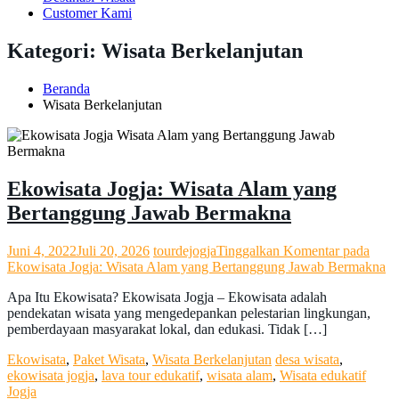
Customer Kami
Kategori:
Wisata Berkelanjutan
Beranda
Wisata Berkelanjutan
Ekowisata Jogja: Wisata Alam yang
Bertanggung Jawab Bermakna
Juni 4, 2022
Juli 20, 2026
tourdejogja
Tinggalkan Komentar
pada
Ekowisata Jogja: Wisata Alam yang Bertanggung Jawab Bermakna
Apa Itu Ekowisata? Ekowisata Jogja – Ekowisata adalah
pendekatan wisata yang mengedepankan pelestarian lingkungan,
pemberdayaan masyarakat lokal, dan edukasi. Tidak […]
Ekowisata
,
Paket Wisata
,
Wisata Berkelanjutan
desa wisata
,
ekowisata jogja
,
lava tour edukatif
,
wisata alam
,
Wisata edukatif
Jogja