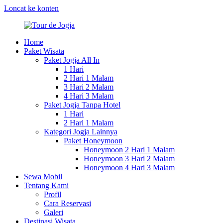
Loncat ke konten
Home
Tour
Paket
Paket Wisata
de
Tour
Paket Jogja All In
Jogja
&
1 Hari
Wisata
2 Hari 1 Malam
Jogja
3 Hari 2 Malam
2025
4 Hari 3 Malam
Paket Jogja Tanpa Hotel
1 Hari
2 Hari 1 Malam
Kategori Jogja Lainnya
Paket Honeymoon
Honeymoon 2 Hari 1 Malam
Honeymoon 3 Hari 2 Malam
Honeymoon 4 Hari 3 Malam
Sewa Mobil
Tentang Kami
Profil
Cara Reservasi
Galeri
Destinasi Wisata