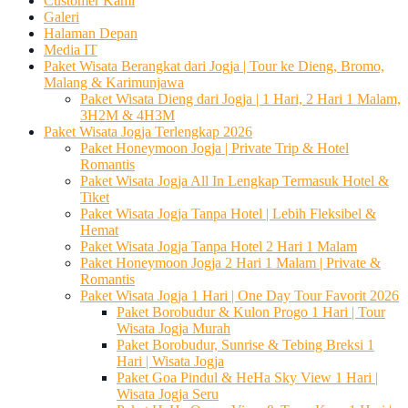
Customer Kami
Galeri
Halaman Depan
Media IT
Paket Wisata Berangkat dari Jogja | Tour ke Dieng, Bromo,
Malang & Karimunjawa
Paket Wisata Dieng dari Jogja | 1 Hari, 2 Hari 1 Malam,
3H2M & 4H3M
Paket Wisata Jogja Terlengkap 2026
Paket Honeymoon Jogja | Private Trip & Hotel
Romantis
Paket Wisata Jogja All In Lengkap Termasuk Hotel &
Tiket
Paket Wisata Jogja Tanpa Hotel | Lebih Fleksibel &
Hemat
Paket Wisata Jogja Tanpa Hotel 2 Hari 1 Malam
Paket Honeymoon Jogja 2 Hari 1 Malam | Private &
Romantis
Paket Wisata Jogja 1 Hari | One Day Tour Favorit 2026
Paket Borobudur & Kulon Progo 1 Hari | Tour
Wisata Jogja Murah
Paket Borobudur, Sunrise & Tebing Breksi 1
Hari | Wisata Jogja
Paket Goa Pindul & HeHa Sky View 1 Hari |
Wisata Jogja Seru