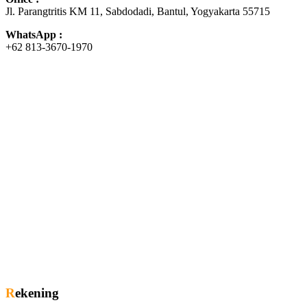
Jl. Parangtritis KM 11, Sabdodadi, Bantul, Yogyakarta 55715
WhatsApp :
+62 813-3670-1970
Rekening