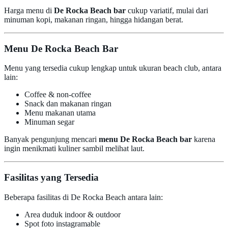
Harga menu di
De Rocka Beach bar
cukup variatif, mulai dari
minuman kopi, makanan ringan, hingga hidangan berat.
Menu De Rocka Beach Bar
Menu yang tersedia cukup lengkap untuk ukuran beach club, antara
lain:
Coffee & non-coffee
Snack dan makanan ringan
Menu makanan utama
Minuman segar
Banyak pengunjung mencari
menu De Rocka Beach bar
karena
ingin menikmati kuliner sambil melihat laut.
Fasilitas yang Tersedia
Beberapa fasilitas di De Rocka Beach antara lain:
Area duduk indoor & outdoor
Spot foto instagramable