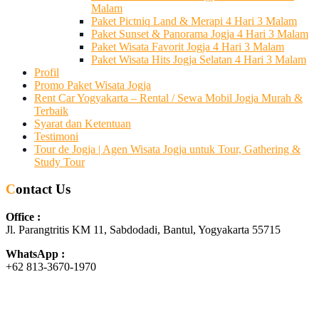
Malam
Paket Pictniq Land & Merapi 4 Hari 3 Malam
Paket Sunset & Panorama Jogja 4 Hari 3 Malam
Paket Wisata Favorit Jogja 4 Hari 3 Malam
Paket Wisata Hits Jogja Selatan 4 Hari 3 Malam
Profil
Promo Paket Wisata Jogja
Rent Car Yogyakarta – Rental / Sewa Mobil Jogja Murah &
Terbaik
Syarat dan Ketentuan
Testimoni
Tour de Jogja | Agen Wisata Jogja untuk Tour, Gathering &
Study Tour
Contact Us
Office :
Jl. Parangtritis KM 11, Sabdodadi, Bantul, Yogyakarta 55715
WhatsApp :
+62 813-3670-1970