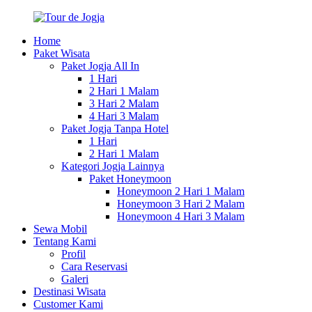
Loncat
ke
Home
konten
Tour
Paket
Paket Wisata
de
Tour
Paket Jogja All In
Jogja
&
1 Hari
Wisata
2 Hari 1 Malam
Jogja
3 Hari 2 Malam
2025
4 Hari 3 Malam
Paket Jogja Tanpa Hotel
1 Hari
2 Hari 1 Malam
Kategori Jogja Lainnya
Paket Honeymoon
Honeymoon 2 Hari 1 Malam
Honeymoon 3 Hari 2 Malam
Honeymoon 4 Hari 3 Malam
Sewa Mobil
Tentang Kami
Profil
Cara Reservasi
Galeri
Destinasi Wisata
Customer Kami