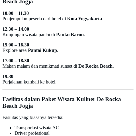
Beach Jogja
10.00 – 11.30
Penjemputan peserta dari hotel di
Kota Yogyakarta
.
12.30 – 14.00
Kunjungan wisata pantai di
Pantai Baron
.
15.00 – 16.30
Explore area
Pantai Kukup
.
17.00 – 18.30
Makan malam dan menikmati sunset di
De Rocka Beach
.
19.30
Perjalanan kembali ke hotel.
Fasilitas dalam Paket Wisata Kuliner De Rocka
Beach Jogja
Fasilitas yang biasanya tersedia:
Transportasi wisata AC
Driver profesional