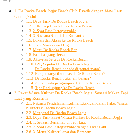
De Rocka Beach Jogja: Beach Club Estetik dengan View Laut
Gunungkidul
Daya Tarik De Rocka Beach Jogja
1. Konsep Beach Club di Tepi Pantai
2. Spot Foto Instagramable
3. Suasana Santai dan Romantis
Lokasi dan Akses ke De Rocka Beach
Tiket Masuk dan Harga
Menu De Rocka Beach Bar
Fasilitas yang Tersedia
Aktivitas Seru di De Rocka Beach
FAQ Seputar De Rocka Beach Jogja
De Rocka Beach bar ada di pantai mana?
Berapa harga tiket masuk De Rocka Beach?
De Rocka Beach buka jam berapa?
Apakah ada penginapan dekat De Rocka Beach?
Tips Berkunjung ke De Rocka Beach
Paket Wisata Kuliner De Rocka Beach Jogja: Sensasi Makan Tepi
Laut yang Romantis
Nikmati Pengalaman Kuliner Eksklusif dalam Paket Wisata
Kuliner De Rocka Beach Jogja
Mengenal De Rocka Beach Jogja
Daya Tarik Paket Wisata Kuliner De Rocka Beach Jogja
1. Sensasi Bersantap di Tepi Laut
2. Spot Foto Instagramable dengan Latar Laut
3. Menu Kuliner Lezat dan Beragam