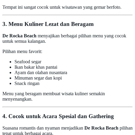
Tempat ini sangat cocok untuk wisatawan yang gemar berfoto.
3. Menu Kuliner Lezat dan Beragam
De Rocka Beach
menyajikan berbagai pilihan menu yang cocok
untuk semua kalangan.
Pilihan menu favorit:
Seafood segar
Ikan bakar khas pantai
Ayam dan olahan nusantara
Minuman segar dan kopi
Snack ringan
Menu yang beragam membuat wisata kuliner semakin
menyenangkan.
4. Cocok untuk Acara Spesial dan Gathering
Suasana romantis dan nyaman menjadikan
De Rocka Beach
pilihan
tepat untuk berbagai acara.