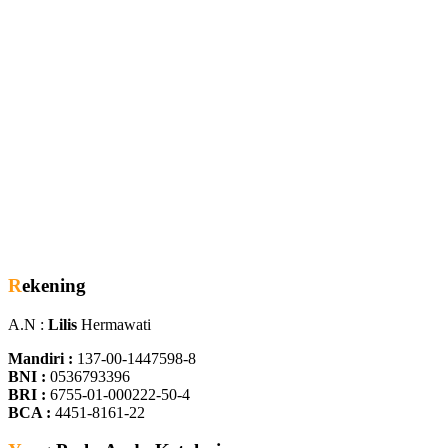
Rekening
A.N :
Lilis
Hermawati
Mandiri :
137-00-1447598-8
BNI :
0536793396
BRI :
6755-01-000222-50-4
BCA :
4451-8161-22