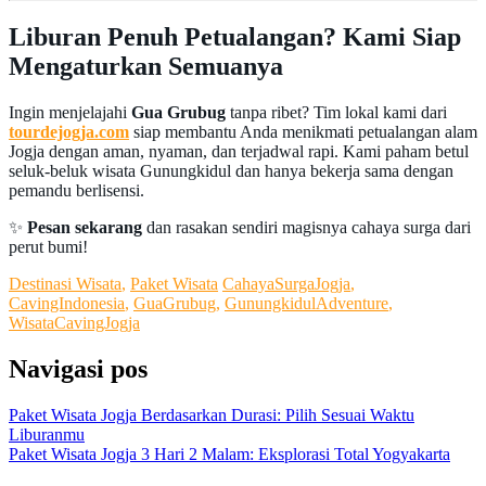
Liburan Penuh Petualangan? Kami Siap
Mengaturkan Semuanya
Ingin menjelajahi
Gua Grubug
tanpa ribet? Tim lokal kami dari
tourdejogja.com
siap membantu Anda menikmati petualangan alam
Jogja dengan aman, nyaman, dan terjadwal rapi. Kami paham betul
seluk-beluk wisata Gunungkidul dan hanya bekerja sama dengan
pemandu berlisensi.
✨
Pesan sekarang
dan rasakan sendiri magisnya cahaya surga dari
perut bumi!
Destinasi Wisata
,
Paket Wisata
CahayaSurgaJogja
,
CavingIndonesia
,
GuaGrubug
,
GunungkidulAdventure
,
WisataCavingJogja
Navigasi pos
Paket Wisata Jogja Berdasarkan Durasi: Pilih Sesuai Waktu
Liburanmu
Paket Wisata Jogja 3 Hari 2 Malam: Eksplorasi Total Yogyakarta