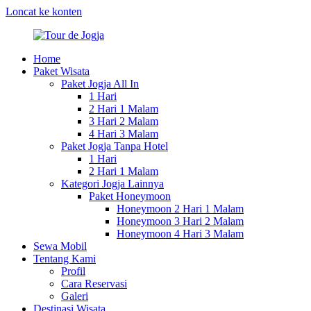
Loncat ke konten
Home
Tour
Paket
Paket Wisata
de
Tour
Paket Jogja All In
Jogja
&
1 Hari
Wisata
2 Hari 1 Malam
Jogja
3 Hari 2 Malam
2025
4 Hari 3 Malam
Paket Jogja Tanpa Hotel
1 Hari
2 Hari 1 Malam
Kategori Jogja Lainnya
Paket Honeymoon
Honeymoon 2 Hari 1 Malam
Honeymoon 3 Hari 2 Malam
Honeymoon 4 Hari 3 Malam
Sewa Mobil
Tentang Kami
Profil
Cara Reservasi
Galeri
Destinasi Wisata