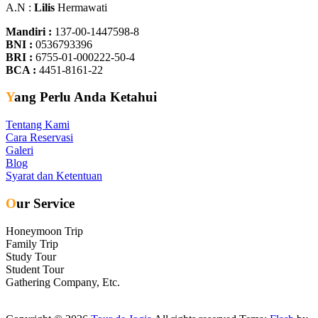
A.N :
Lilis
Hermawati
Mandiri :
137-00-1447598-8
BNI :
0536793396
BRI :
6755-01-000222-50-4
BCA :
4451-8161-22
Yang Perlu Anda Ketahui
Tentang Kami
Cara Reservasi
Galeri
Blog
Syarat dan Ketentuan
Our Service
Honeymoon Trip
Family Trip
Study Tour
Student Tour
Gathering Company, Etc.