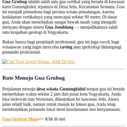
Gua Grubug
adalah salah satu gua vertikal yang berada di kawasan
karst Gunungkidul, tepatnya di Desa Jetis, Kecamatan Semanu. Gua
ini menjadi primadona bagi pecinta wisata petualangan, karena
kedalaman vertikalnya yang mencapai sekitar 90 meter. Di dasar
gua, Anda akan menemukan sungai bawah tanah yang mengalir
menyatu dengan sistem
Gua Jomblang
— menjadikannya salah
satu keajaiban geologi di Yogyakarta.
Bukan hanya bagi penjelajah profesional, gua ini juga cocok bagi
wisatawan yang ingin mencoba
caving
atau
speleologi
didampingi
pemandu profesional.
Rute Menuju Gua Grubug
Perjalanan menuju
desa wisata Gunungkidul
tempat gua ini berada
memerlukan waktu sekitar 2 jam dari pusat kota Yogyakarta. Anda
bisa melewati rute Wonosari, dilanjutkan ke kawasan Jetis. Akses
jalan relatif baik, namun untuk masuk ke lokasi gua, Anda tetap
membutuhkan pemandu lokal demi keselamatan dan kenyamanan.
Gua Grubug Maps
<< Klik di sini