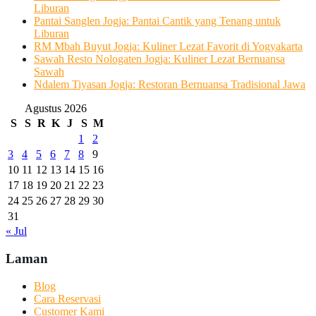
Liburan
Pantai Sanglen Jogja: Pantai Cantik yang Tenang untuk
Liburan
RM Mbah Buyut Jogja: Kuliner Lezat Favorit di Yogyakarta
Sawah Resto Nologaten Jogja: Kuliner Lezat Bernuansa
Sawah
Ndalem Tiyasan Jogja: Restoran Bernuansa Tradisional Jawa
Agustus 2026
S
S
R
K
J
S
M
1
2
3
4
5
6
7
8
9
10
11
12
13
14
15
16
17
18
19
20
21
22
23
24
25
26
27
28
29
30
31
« Jul
Laman
Blog
Cara Reservasi
Customer Kami