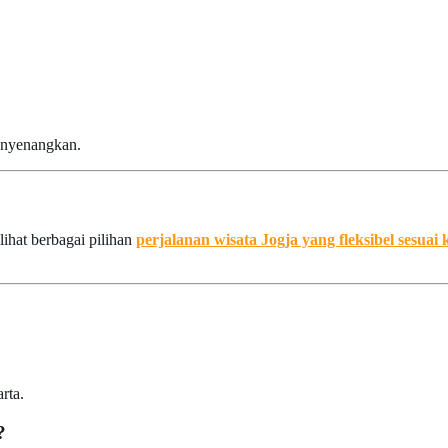
enyenangkan.
lihat berbagai pilihan
perjalanan wisata Jogja yang fleksibel sesuai
rta.
?