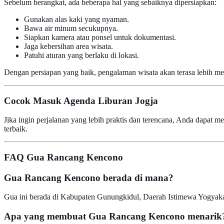
Sebelum berangkat, ada beberapa hal yang sebaiknya dipersiapkan:
Gunakan alas kaki yang nyaman.
Bawa air minum secukupnya.
Siapkan kamera atau ponsel untuk dokumentasi.
Jaga kebersihan area wisata.
Patuhi aturan yang berlaku di lokasi.
Dengan persiapan yang baik, pengalaman wisata akan terasa lebih m
Cocok Masuk Agenda Liburan Jogja
Jika ingin perjalanan yang lebih praktis dan terencana, Anda dapat me
terbaik.
FAQ Gua Rancang Kencono
Gua Rancang Kencono berada di mana?
Gua ini berada di Kabupaten Gunungkidul, Daerah Istimewa Yogyaka
Apa yang membuat Gua Rancang Kencono menarik