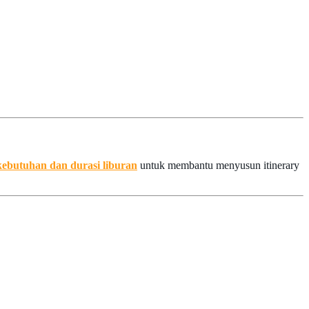
 kebutuhan dan durasi liburan
untuk membantu menyusun itinerary