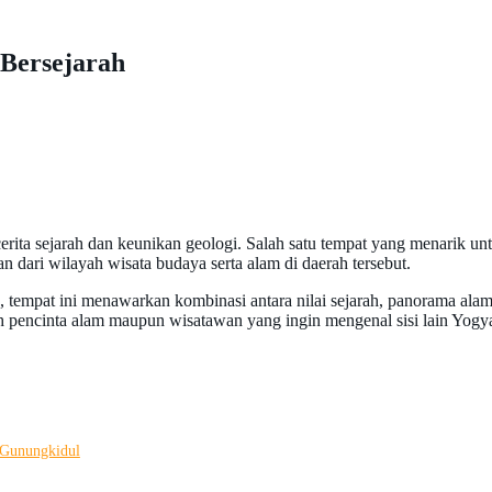
Bersejarah
rita sejarah dan keunikan geologi. Salah satu tempat yang menarik un
 dari wilayah wisata budaya serta alam di daerah tersebut.
a, tempat ini menawarkan kombinasi antara nilai sejarah, panorama ala
eh pencinta alam maupun wisatawan yang ingin mengenal sisi lain Yogya
 Gunungkidul