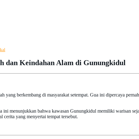
kal
ah dan Keindahan Alam di Gunungkidul
rah yang berkembang di masyarakat setempat. Gua ini dipercaya pern
gua ini menunjukkan bahwa kawasan Gunungkidul memiliki warisan sej
 cerita yang menyertai tempat tersebut.