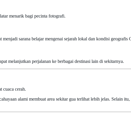
atar menarik bagi pecinta fotografi.
menjadi sarana belajar mengenai sejarah lokal dan kondisi geografis
t melanjutkan perjalanan ke berbagai destinasi lain di sekitarnya.
t cuaca cerah.
hayaan alami membuat area sekitar gua terlihat lebih jelas. Selain itu