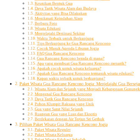
Keunikan Bentuk Gua
Daya Tarik Wisata Alam dan Budaya
Aktivitas yang Bisa Dilakukan
Menikmati Keindahan Alam
Berburu Foto
Wisata Edukasi
Menjelajahi Destinasi Sekitar
Waktu Terbaik untuk Berkunjung
Tips Berkunjung ke Gua Rancang Kencono
Cocok Masuk Agenda Liburan Jogja
FAQ Gua Rancang Kencono
Gua Rancang Kencono berada di mana?
Apa yang membuat Gua Rancang Kencono menarik?
Apakah cocok untuk wisata keluarga?
Apakah Gua Rancang Kencono termasuk wisata edukasi?
Kapan waktu terbaik untuk berkunjung?
Paket Wisata Gua Rancang Kencono Jogja: Menjelajahi Gua Bersej
Wisata Alam dan Sejarah yang Menjadi Kebanggaan Gunungk
Mengenal Gua Rancang Kencono
Daya Tarik Gua Rancang Kencono
Pohon Klumpit Raksasa yang Unik
Gua yang Sarat Nilai Sejarah
Ruangan Gua yang Luas dan Eksotis
Berdekatan dengan Air Terjun Sri Gethuk
Pilihan Paket Wisata Gua Rancang Kencono Jogja
Paket Wisata Reguler
Paket Wisata Keluarga
Paket Wisata Edukasi Sekolah