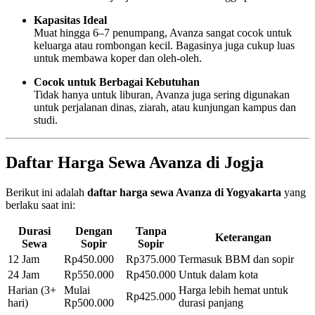
Kapasitas Ideal
Muat hingga 6–7 penumpang, Avanza sangat cocok untuk
keluarga atau rombongan kecil. Bagasinya juga cukup luas
untuk membawa koper dan oleh-oleh.
Cocok untuk Berbagai Kebutuhan
Tidak hanya untuk liburan, Avanza juga sering digunakan
untuk perjalanan dinas, ziarah, atau kunjungan kampus dan
studi.
Daftar Harga Sewa Avanza di Jogja
Berikut ini adalah
daftar harga sewa Avanza di Yogyakarta
yang
berlaku saat ini:
Durasi
Dengan
Tanpa
Keterangan
Sewa
Sopir
Sopir
12 Jam
Rp450.000
Rp375.000
Termasuk BBM dan sopir
24 Jam
Rp550.000
Rp450.000
Untuk dalam kota
Harian (3+
Mulai
Harga lebih hemat untuk
Rp425.000
hari)
Rp500.000
durasi panjang