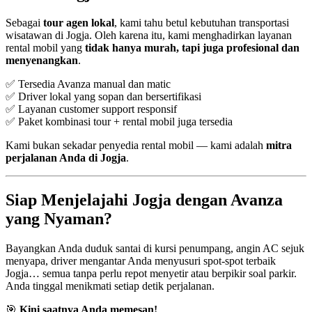
Sebagai
tour agen lokal
, kami tahu betul kebutuhan transportasi
wisatawan di Jogja. Oleh karena itu, kami menghadirkan layanan
rental mobil yang
tidak hanya murah, tapi juga profesional dan
menyenangkan
.
✅ Tersedia Avanza manual dan matic
✅ Driver lokal yang sopan dan bersertifikasi
✅ Layanan customer support responsif
✅ Paket kombinasi tour + rental mobil juga tersedia
Kami bukan sekadar penyedia rental mobil — kami adalah
mitra
perjalanan Anda di Jogja
.
Siap Menjelajahi Jogja dengan Avanza
yang Nyaman?
Bayangkan Anda duduk santai di kursi penumpang, angin AC sejuk
menyapa, driver mengantar Anda menyusuri spot-spot terbaik
Jogja… semua tanpa perlu repot menyetir atau berpikir soal parkir.
Anda tinggal menikmati setiap detik perjalanan.
🎯
Kini saatnya Anda memesan!