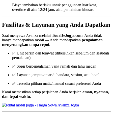
Biaya tambahan berlaku untuk penggunaan luar kota,
overtime di atas 12/24 jam, atau permintaan khusus.
Fasilitas & Layanan yang Anda Dapatkan
Saat menyewa Avanza melalui
TourDeJogja.com
, Anda tidak
hanya mendapatkan mobil — Anda mendapatkan
pengalaman
menyenangkan tanpa repot
.
✅ Unit bersih dan terawat (dibersihkan sebelum dan sesudah
pemakaian)
✅ Sopir berpengalaman yang ramah dan tahu medan
✅ Layanan jemput-antar di bandara, stasiun, atau hotel
✅ Tersedia pilihan matic/manual sesuai preferensi Anda
Kami memastikan setiap perjalanan Anda berjalan
aman, nyaman,
dan tepat waktu
.