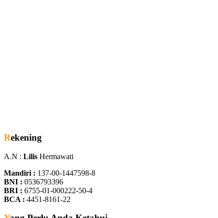
Rekening
A.N :
Lilis
Hermawati
Mandiri :
137-00-1447598-8
BNI :
0536793396
BRI :
6755-01-000222-50-4
BCA :
4451-8161-22
Yang Perlu Anda Ketahui