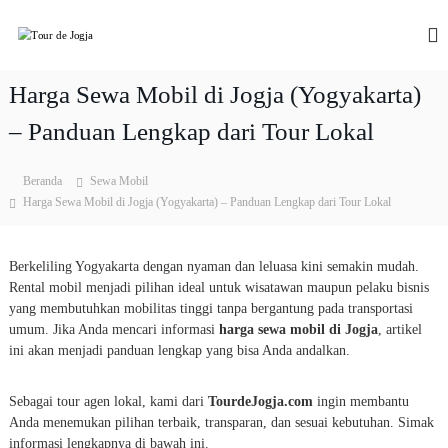
L
o
T
P
a
n
o
k
c
u
e
Harga Sewa Mobil di Jogja (Yogyakarta)
a
r
t
t
T
– Panduan Lengkap dari Tour Lokal
d
k
o
e
e
u
J
r
k
Beranda
Sewa Mobil
&
o
o
Harga Sewa Mobil di Jogja (Yogyakarta) – Panduan Lengkap dari Tour Lokal
W
n
g
i
t
j
s
e
Berkeliling Yogyakarta dengan nyaman dan leluasa kini semakin mudah.
a
a
n
t
Rental mobil menjadi pilihan ideal untuk wisatawan maupun pelaku bisnis
a
yang membutuhkan mobilitas tinggi tanpa bergantung pada transportasi
J
umum. Jika Anda mencari informasi
harga sewa mobil di Jogja
, artikel
o
ini akan menjadi panduan lengkap yang bisa Anda andalkan.
g
j
a
Sebagai tour agen lokal, kami dari
TourdeJogja.com
ingin membantu
2
Anda menemukan pilihan terbaik, transparan, dan sesuai kebutuhan. Simak
0
informasi lengkapnya di bawah ini.
2