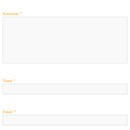
a
Komentar
*
s
i
p
o
s
Nama
*
Email
*