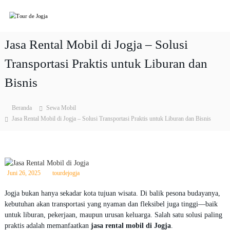
L
T
P
o
a
n
o
k
c
u
Jasa Rental Mobil di Jogja – Solusi
e
a
r
t
t
Transportasi Praktis untuk Liburan dan
T
d
k
o
e
Bisnis
u
e
J
r
k
&
o
o
W
Beranda
Sewa Mobil
n
g
i
Jasa Rental Mobil di Jogja – Solusi Transportasi Praktis untuk Liburan dan Bisnis
t
j
s
e
a
a
t
n
a
J
o
Juni 26, 2025
tourdejogja
g
j
Jogja bukan hanya sekadar kota tujuan wisata. Di balik pesona budayanya,
a
kebutuhan akan transportasi yang nyaman dan fleksibel juga tinggi—baik
2
untuk liburan, pekerjaan, maupun urusan keluarga. Salah satu solusi paling
0
praktis adalah memanfaatkan
jasa rental mobil di Jogja
.
2