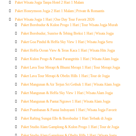
Paket Wisata Jogja Tanpa Hotel 2 Hari 1 Malam
Paket Honeymoon Jogja 2 Hari 1 Malam | Private & Romantis
Paket Wisata Jogja 1 Hari | One Day Tour Favorit 2026
Paket Borobudur & Kulon Progo 1 Hari | Tour Wisata Jogja Murah
Paket Borobudur, Sunrise & Tebing Breksi 1 Hari | Wisata Jogja
Paket Goa Pindul & HeHa Sky View 1 Hari | Wisata Jogja Seru
Paket HeHa Ocean View & Teras Kaca 1 Hari | Wisata Hits Jogja
Paket Kulon Progo & Pantai Parangtritis 1 Hari | Wisata Alam Jogja
Paket Lava Tour Merapi & Bhumi Merapi 1 Hari | Tour Merapi Jogja
Paket Lava Tour Merapi & Obelix Hills 1 Hari | Tour de Jogja
Paket Mangunan & Air Terjun Sri Gethuk 1 Hari | Wisata Alam Jogja
Paket Mangunan & HeHa Sky View 1 Hari | Wisata Alam Jogja
Paket Mangunan & Pantai Ngrawe 1 Hari | Wisata Alam Jogja
Paket Prambanan & Pantai Indrayanti 1 Hari | Wisata Jogja Favorit
Paket Rafting Sungai Ello & Borobudur 1 Hari Terbaik di Jogja
Paket Studio Alam Gamplong & Kulon Progo 1 Hari | Tour de Jogja
Paket Studio Alam Gamplong & Obelix Hills 1 Hari | Wisata Jogja