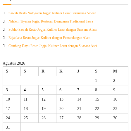
Sawah Resto Nologaten Jogja: Kuliner Lezat Bernuansa Sawah
Ndalem Tiyasan Jogja: Restoran Bernuansa Tradisional Jawa
Sobho Sawah Resto Jogja: Kuliner Lezat dengan Suasana Alam
Rajaklana Resto Jogja: Kuliner dengan Pemandangan Alam
Cembing Dayu Resto Jogja: Kuliner Lezat dengan Suasana Asri
Agustus 2026
S
S
R
K
J
S
M
1
2
3
4
5
6
7
8
9
10
11
12
13
14
15
16
17
18
19
20
21
22
23
24
25
26
27
28
29
30
31