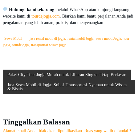
Hubungi kami sekarang
melalui WhatsApp atau kunjungi langsung
website kami di
tourdejogja.com
. Biarkan kami bantu perjalanan Anda jadi
pengalaman yang lebih aman, praktis, dan menyenangkan.
,
,
,
Sewa Mobil
jasa rental mobil di jogja
rental mobil Jogja
sewa mobil Jogja
tour
,
,
jogja
tourdejogja
transportasi wisata jogja
N
Paket City Tour Jogja Murah untuk Liburan Singkat Tetap Berkesan
Jasa Sewa Mobil di Jogja: Solusi Transportasi Nyaman untuk Wisata
a
& Bisnis
v
i
Tinggalkan Balasan
g
Alamat email Anda tidak akan dipublikasikan.
Ruas yang wajib ditandai
*