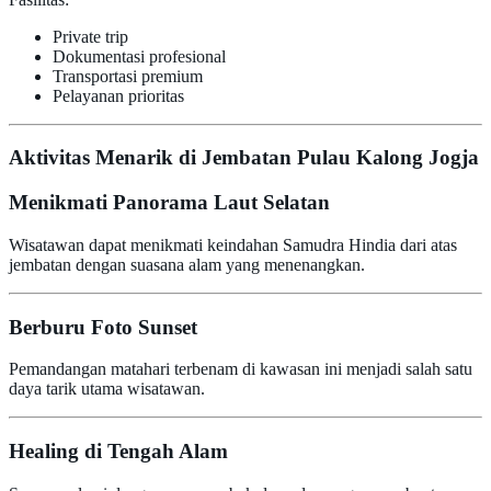
Private trip
Dokumentasi profesional
Transportasi premium
Pelayanan prioritas
Aktivitas Menarik di Jembatan Pulau Kalong Jogja
Menikmati Panorama Laut Selatan
Wisatawan dapat menikmati keindahan Samudra Hindia dari atas
jembatan dengan suasana alam yang menenangkan.
Berburu Foto Sunset
Pemandangan matahari terbenam di kawasan ini menjadi salah satu
daya tarik utama wisatawan.
Healing di Tengah Alam