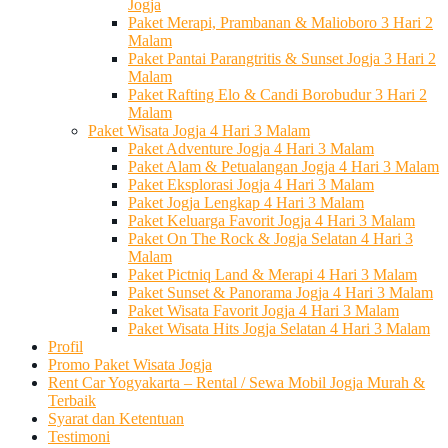
Jogja
Paket Merapi, Prambanan & Malioboro 3 Hari 2
Malam
Paket Pantai Parangtritis & Sunset Jogja 3 Hari 2
Malam
Paket Rafting Elo & Candi Borobudur 3 Hari 2
Malam
Paket Wisata Jogja 4 Hari 3 Malam
Paket Adventure Jogja 4 Hari 3 Malam
Paket Alam & Petualangan Jogja 4 Hari 3 Malam
Paket Eksplorasi Jogja 4 Hari 3 Malam
Paket Jogja Lengkap 4 Hari 3 Malam
Paket Keluarga Favorit Jogja 4 Hari 3 Malam
Paket On The Rock & Jogja Selatan 4 Hari 3
Malam
Paket Pictniq Land & Merapi 4 Hari 3 Malam
Paket Sunset & Panorama Jogja 4 Hari 3 Malam
Paket Wisata Favorit Jogja 4 Hari 3 Malam
Paket Wisata Hits Jogja Selatan 4 Hari 3 Malam
Profil
Promo Paket Wisata Jogja
Rent Car Yogyakarta – Rental / Sewa Mobil Jogja Murah &
Terbaik
Syarat dan Ketentuan
Testimoni