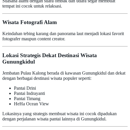
Suasana alami dengan suara ombak dan udara segar membuat
tempat ini cocok untuk relaksasi.
Wisata Fotografi Alam
Keindahan tebing karang dan panorama laut menjadi lokasi favorit
fotografer maupun content creator.
Lokasi Strategis Dekat Destinasi Wisata
Gunungkidul
Jembatan Pulau Kalong berada di kawasan Gunungkidul dan dekat
dengan berbagai destinasi wisata populer seperti:
Pantai Drini
Pantai Indrayanti
Pantai Timang
HeHa Ocean View
Lokasinya yang strategis membuat wisata ini cocok dipadukan
dengan perjalanan wisata pantai lainnya di Gunungkidul.