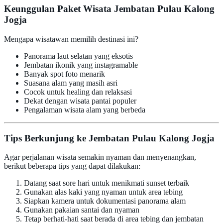
Keunggulan Paket Wisata Jembatan Pulau Kalong
Jogja
Mengapa wisatawan memilih destinasi ini?
Panorama laut selatan yang eksotis
Jembatan ikonik yang instagramable
Banyak spot foto menarik
Suasana alam yang masih asri
Cocok untuk healing dan relaksasi
Dekat dengan wisata pantai populer
Pengalaman wisata alam yang berbeda
Tips Berkunjung ke Jembatan Pulau Kalong Jogja
Agar perjalanan wisata semakin nyaman dan menyenangkan,
berikut beberapa tips yang dapat dilakukan:
Datang saat sore hari untuk menikmati sunset terbaik
Gunakan alas kaki yang nyaman untuk area tebing
Siapkan kamera untuk dokumentasi panorama alam
Gunakan pakaian santai dan nyaman
Tetap berhati-hati saat berada di area tebing dan jembatan