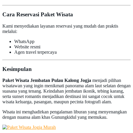
Cara Reservasi Paket Wisata
Kami menyediakan layanan reservasi yang mudah dan praktis
melalui:
WhatsApp
Website resmi
Agen travel terpercaya
Kesimpulan
Paket Wisata Jembatan Pulau Kalong Jogja
menjadi pilihan
wisatawan yang ingin menikmati panorama alam laut selatan dengan
suasana yang tenang. Keindahan jembatan ikonik, tebing karang,
serta sunset romantis menjadikan destinasi ini sangat cocok untuk
wisata keluarga, pasangan, maupun pecinta fotografi alam.
Wisata ini menghadirkan pengalaman liburan yang menyenangkan
dengan nuansa alam khas Gunungkidul yang memukau.