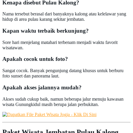
Kenapa disebut Pulau Kalong?
Nama tersebut berasal dari banyaknya kalong atau kelelawar yang
hidup di area pulau karang sekitar jembatan.
Kapan waktu terbaik berkunjung?
Sore hari menjelang matahari terbenam menjadi waktu favorit
wisatawan.
Apakah cocok untuk foto?
Sangat cocok. Banyak pengunjung datang khusus untuk berburu
foto sunset dan panorama laut.
Apakah akses jalannya mudah?
Akses sudah cukup baik, namun beberapa jalur menuju kawasan
wisata Gunungkidul masih berupa jalan perbukitan.
Paket Wisata Jembatan Pulau Kalong