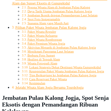
Alam dan Sunset Eksotis di Gunungkidul
Pesona Wisata Alam di Jembatan Pulau Kalong
Daya Tarik Utama Jembatan Pulau Kalong Jogja
Jembatan Ikonik dengan Pemandangan Laut Selatan
Spot Foto Instagramable
Suasana Alam yang Masih Asri
Pilihan Paket Wisata Jembatan Pulau Kalong Jogja
Paket Wisata Reguler
Paket Wisata Keluarga
Paket Wisata Rombongan
Paket Premium Wisata Jogja
Aktivitas Menarik di Jembatan Pulau Kalong Jogja
Menikmati Panorama Laut Selatan
Berburu Foto Sunset
Healing di Tengah Alam
Wisata Fotografi Alam
Lokasi Strategis Dekat Destinasi Wisata Gunungkidul
Keunggulan Paket Wisata Jembatan Pulau Kalong Jogja
Tips Berkunjung ke Jembatan Pulau Kalong Jogja
Cara Reservasi Paket Wisata
Kesimpulan
Jelajahi Wisata Alam Jogja Bersama TourdeJogja
Jembatan Pulau Kalong Jogja, Spot Senja
Eksotis dengan Pemandangan Ribuan