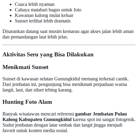
Cuaca lebih nyaman
Cahaya matahari bagus untuk foto
Kawanan kalong mulai keluar
Sunset terlihat lebih dramatis
Disarankan datang saat musim kemarau agar akses jalan lebih aman
dan pemandangan laut lebih jelas.
Aktivitas Seru yang Bisa Dilakukan
Menikmati Sunset
Sunset di kawasan selatan Gunungkidul memang terkenal cantik.
Dari jembatan ini, pengunjung bisa menikmati perpaduan warna
langit, laut, dan siluet tebing karang.
Hunting Foto Alam
Banyak wisatawan mencari referensi
gambar Jembatan Pulau
Kalong Kabupaten Gunungkidul
karena spot ini sangat fotogenik.
Sudut jembatan dengan latar ombak dan langit jingga menjadi
favorit untuk konten media sosial.