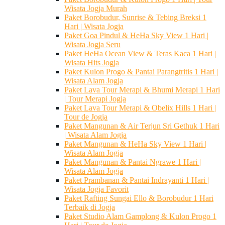
Wisata Jogja Murah
Paket Borobudur, Sunrise & Tebing Breksi 1
Hari | Wisata Jogja
Paket Goa Pindul & HeHa Sky View 1 Hari |
Wisata Jogja Seru
Paket HeHa Ocean View & Teras Kaca 1 Hari |
Wisata Hits Jogja
Paket Kulon Progo & Pantai Parangtritis 1 Hari |
Wisata Alam Jogja
Paket Lava Tour Merapi & Bhumi Merapi 1 Hari
| Tour Merapi Jogja
Paket Lava Tour Merapi & Obelix Hills 1 Hari |
Tour de Jogja
Paket Mangunan & Air Terjun Sri Gethuk 1 Hari
| Wisata Alam Jogja
Paket Mangunan & HeHa Sky View 1 Hari |
Wisata Alam Jogja
Paket Mangunan & Pantai Ngrawe 1 Hari |
Wisata Alam Jogja
Paket Prambanan & Pantai Indrayanti 1 Hari |
Wisata Jogja Favorit
Paket Rafting Sungai Ello & Borobudur 1 Hari
Terbaik di Jogja
Paket Studio Alam Gamplong & Kulon Progo 1