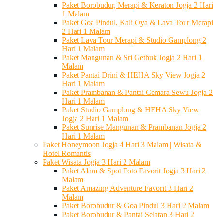
Paket Borobudur, Merapi & Keraton Jogja 2 Hari
1 Malam
Paket Goa Pindul, Kali Oya & Lava Tour Merapi
2 Hari 1 Malam
Paket Lava Tour Merapi & Studio Gamplong 2
Hari 1 Malam
Paket Mangunan & Sri Gethuk Jogja 2 Hari 1
Malam
Paket Pantai Drini & HEHA Sky View Jogja 2
Hari 1 Malam
Paket Prambanan & Pantai Cemara Sewu Jogja 2
Hari 1 Malam
Paket Studio Gamplong & HEHA Sky View
Jogja 2 Hari 1 Malam
Paket Sunrise Mangunan & Prambanan Jogja 2
Hari 1 Malam
Paket Honeymoon Jogja 4 Hari 3 Malam | Wisata &
Hotel Romantis
Paket Wisata Jogja 3 Hari 2 Malam
Paket Alam & Spot Foto Favorit Jogja 3 Hari 2
Malam
Paket Amazing Adventure Favorit 3 Hari 2
Malam
Paket Borobudur & Goa Pindul 3 Hari 2 Malam
Paket Borobudur & Pantai Selatan 3 Hari 2