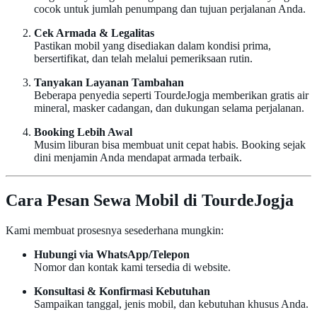
cocok untuk jumlah penumpang dan tujuan perjalanan Anda.
Cek Armada & Legalitas
Pastikan mobil yang disediakan dalam kondisi prima,
bersertifikat, dan telah melalui pemeriksaan rutin.
Tanyakan Layanan Tambahan
Beberapa penyedia seperti TourdeJogja memberikan gratis air
mineral, masker cadangan, dan dukungan selama perjalanan.
Booking Lebih Awal
Musim liburan bisa membuat unit cepat habis. Booking sejak
dini menjamin Anda mendapat armada terbaik.
Cara Pesan Sewa Mobil di TourdeJogja
Kami membuat prosesnya sesederhana mungkin:
Hubungi via WhatsApp/Telepon
Nomor dan kontak kami tersedia di website.
Konsultasi & Konfirmasi Kebutuhan
Sampaikan tanggal, jenis mobil, dan kebutuhan khusus Anda.