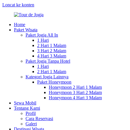
Loncat ke konten
Home
Tour
Paket
Paket Wisata
de
Tour
Paket Jogja All In
Jogja
&
1 Hari
Wisata
2 Hari 1 Malam
Jogja
3 Hari 2 Malam
2025
4 Hari 3 Malam
Paket Jogja Tanpa Hotel
1 Hari
2 Hari 1 Malam
Kategori Jogja Lainnya
Paket Honeymoon
Honeymoon 2 Hari 1 Malam
Honeymoon 3 Hari 2 Malam
Honeymoon 4 Hari 3 Malam
Sewa Mobil
Tentang Kami
Profil
Cara Reservasi
Galeri
Destinasi Wisata