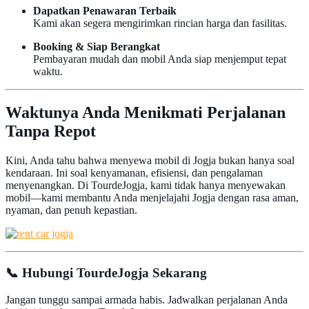
Dapatkan Penawaran Terbaik
Kami akan segera mengirimkan rincian harga dan fasilitas.
Booking & Siap Berangkat
Pembayaran mudah dan mobil Anda siap menjemput tepat
waktu.
Waktunya Anda Menikmati Perjalanan
Tanpa Repot
Kini, Anda tahu bahwa menyewa mobil di Jogja bukan hanya soal
kendaraan. Ini soal kenyamanan, efisiensi, dan pengalaman
menyenangkan. Di TourdeJogja, kami tidak hanya menyewakan
mobil—kami membantu Anda menjelajahi Jogja dengan rasa aman,
nyaman, dan penuh kepastian.
📞 Hubungi TourdeJogja Sekarang
Jangan tunggu sampai armada habis. Jadwalkan perjalanan Anda