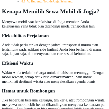
📞 Hubungi TourdeJogja Sekarang
Kenapa Memilih Sewa Mobil di Jogja?
Menyewa mobil saat beraktivitas di Jogja memberi Anda
keleluasaan yang tidak bisa ditandingi moda transportasi lain.
Fleksibilitas Perjalanan
Anda tidak perlu terikat dengan jadwal transportasi umum atau
tergantung pada aplikasi ride-hailing. Anda bisa berhenti di mana
saja, kapan saja, dan menyesuaikan rute sesuai kebutuhan.
Efisiensi Waktu
Waktu Anda terlalu berharga untuk dihabiskan menunggu. Dengan
mobil sewaan, setiap detik bisa dimaksimalkan, baik untuk
menikmati destinasi wisata atau menyelesaikan agenda bisnis.
Hemat untuk Rombongan
Jika bepergian bersama keluarga, tim kerja, atau rombongan wisata,
menyewa mobil lebih hemat dibandingkan menyewa kendaraan per
individu. Satu kendaraan bisa mengakomodasi lebih banyak orang