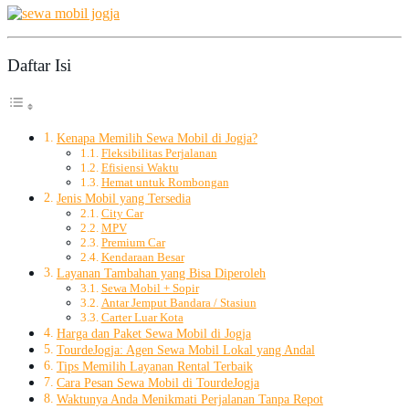
Daftar Isi
Kenapa Memilih Sewa Mobil di Jogja?
Fleksibilitas Perjalanan
Efisiensi Waktu
Hemat untuk Rombongan
Jenis Mobil yang Tersedia
City Car
MPV
Premium Car
Kendaraan Besar
Layanan Tambahan yang Bisa Diperoleh
Sewa Mobil + Sopir
Antar Jemput Bandara / Stasiun
Carter Luar Kota
Harga dan Paket Sewa Mobil di Jogja
TourdeJogja: Agen Sewa Mobil Lokal yang Andal
Tips Memilih Layanan Rental Terbaik
Cara Pesan Sewa Mobil di TourdeJogja
Waktunya Anda Menikmati Perjalanan Tanpa Repot