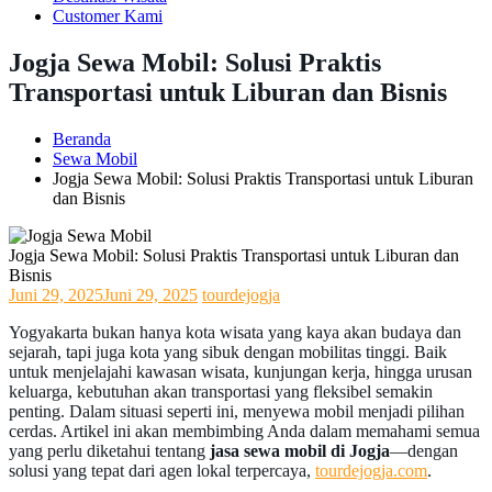
Customer Kami
Jogja Sewa Mobil: Solusi Praktis
Transportasi untuk Liburan dan Bisnis
Beranda
Sewa Mobil
Jogja Sewa Mobil: Solusi Praktis Transportasi untuk Liburan
dan Bisnis
Jogja Sewa Mobil: Solusi Praktis Transportasi untuk Liburan dan
Bisnis
Juni 29, 2025
Juni 29, 2025
tourdejogja
Yogyakarta bukan hanya kota wisata yang kaya akan budaya dan
sejarah, tapi juga kota yang sibuk dengan mobilitas tinggi. Baik
untuk menjelajahi kawasan wisata, kunjungan kerja, hingga urusan
keluarga, kebutuhan akan transportasi yang fleksibel semakin
penting. Dalam situasi seperti ini, menyewa mobil menjadi pilihan
cerdas. Artikel ini akan membimbing Anda dalam memahami semua
yang perlu diketahui tentang
jasa sewa mobil di Jogja
—dengan
solusi yang tepat dari agen lokal terpercaya,
tourdejogja.com
.