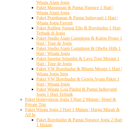
Wisata Alam Jogja
Paket Mangunan & Pantai Ngrawe 1 Hari |
Wisata Alam Jogja
Paket Prambanan & Pantai Indrayanti 1 Hari |
Wisata Jogja Favorit
Paket Rafting Sungai Ello & Borobudur 1 Hari
Terbaik di Jogja
Paket Studio Alam Gamplong & Kulon Progo 1
Hari | Tour de Jogja
Paket Studio Alam Gamplong & Obelix Hills 1
Hari | Wisata Jogja
Paket Sunrise Setumbu & Lava Tour Merapi 1
Hari | Tour de Jogja
Paket VW Borobudur & Bhumi Merapi 1 Hari |
Wisata Jogja Seru
Paket VW Borobudur & Gereja Ayam Paket 1
Hari | Wisata Jogja
Paket Wisata Goa Pindul & Pantai Indrayanti
Jogja 1 Hari Terbaik
Paket Honeymoon Jogja 3 Hari 2 Malam | Hotel &
Private Trip
Paket Wisata Jogja 2 Hari 1 Malam | Harga Murah &
All In
Paket Borobudur & Pantai Ngrawe Jogja 2 Hari
1 Malam