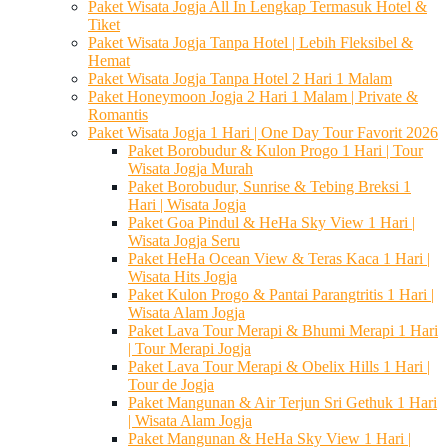
Paket Wisata Jogja All In Lengkap Termasuk Hotel &
Tiket
Paket Wisata Jogja Tanpa Hotel | Lebih Fleksibel &
Hemat
Paket Wisata Jogja Tanpa Hotel 2 Hari 1 Malam
Paket Honeymoon Jogja 2 Hari 1 Malam | Private &
Romantis
Paket Wisata Jogja 1 Hari | One Day Tour Favorit 2026
Paket Borobudur & Kulon Progo 1 Hari | Tour
Wisata Jogja Murah
Paket Borobudur, Sunrise & Tebing Breksi 1
Hari | Wisata Jogja
Paket Goa Pindul & HeHa Sky View 1 Hari |
Wisata Jogja Seru
Paket HeHa Ocean View & Teras Kaca 1 Hari |
Wisata Hits Jogja
Paket Kulon Progo & Pantai Parangtritis 1 Hari |
Wisata Alam Jogja
Paket Lava Tour Merapi & Bhumi Merapi 1 Hari
| Tour Merapi Jogja
Paket Lava Tour Merapi & Obelix Hills 1 Hari |
Tour de Jogja
Paket Mangunan & Air Terjun Sri Gethuk 1 Hari
| Wisata Alam Jogja
Paket Mangunan & HeHa Sky View 1 Hari |