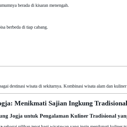
 umumnya berada di kisaran menengah.
isa berbeda di tiap cabang.
gai destinasi wisata di sekitarnya. Kombinasi wisata alam dan kuline
gja: Menikmati Sajian Ingkung Tradisiona
ung Jogja untuk Pengalaman Kuliner Tradisional yan
ja
sebagai pilihan tepat bagi wisatawan yang ingin menikmati kuliner t