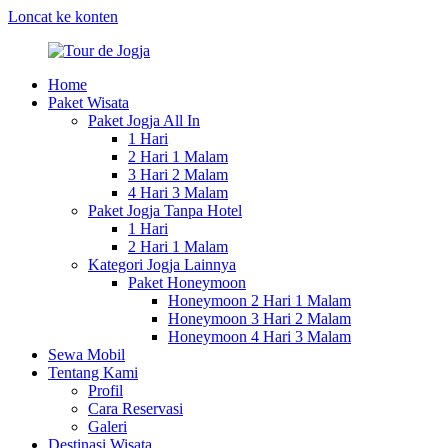
Loncat ke konten
Home
Tour
Paket
Paket Wisata
de
Tour
Paket Jogja All In
Jogja
&
1 Hari
Wisata
2 Hari 1 Malam
Jogja
3 Hari 2 Malam
2025
4 Hari 3 Malam
Paket Jogja Tanpa Hotel
1 Hari
2 Hari 1 Malam
Kategori Jogja Lainnya
Paket Honeymoon
Honeymoon 2 Hari 1 Malam
Honeymoon 3 Hari 2 Malam
Honeymoon 4 Hari 3 Malam
Sewa Mobil
Tentang Kami
Profil
Cara Reservasi
Galeri
Destinasi Wisata