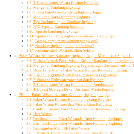
3. Cocok untuk Wisata Kuliner Keluarga
Mengenal Kandang Ingkung
Lokasi dan Akses Kandang Ingkung Jogja
Menu dan Harga Kandang Ingkung
Tips Berkunjung ke Kandang Ingkung
FAQ Seputar Kandang Ingkung
Apa itu kandang ingkung?
Apakah kandang ingkung cocok untuk keluarga?
Berapa harga menu kandang ingkung?
Kandang ingkung buka jam berapa?
Rekomendasi Wisata Kuliner Sekitar
Paket Wisata Kuliner Kandang Ingkung Jogja: Menikmati Sajian In
Pilihan Terbaik Paket Wisata Kuliner Kandang Ingkung Jogja
Mengenal Kandang Ingkung Jogja sebagai Destinasi Kuliner T
Daya Tarik Utama Paket Wisata Kuliner Kandang Ingkung
1. Menu Ingkung Ayam Khas Jawa yang Legendaris
2. Suasana Pedesaan yang Asri dan Nyaman
3. Cocok untuk Wisata Keluarga dan Rombongan
4. Lokasi Strategis Dekat Destinasi Wisata Populer
Pilihan Paket Wisata Kuliner Kandang Ingkung Jogja
Paket Wisata Kuliner Kandang Ingkung Reguler
Paket Wisata Kuliner dan Wisata Alam Kaliurang
Contoh Itinerary Paket Wisata Kuliner Kandang Ingkung
Hari Wisata
Fasilitas dalam Paket Wisata Kuliner Kandang Ingkung
Estimasi Harga Paket Wisata Kuliner Kandang Ingkung
Keunggulan Memilih Paket Wisata
1. Kuliner Tradisional dengan Cita Rasa Autentik