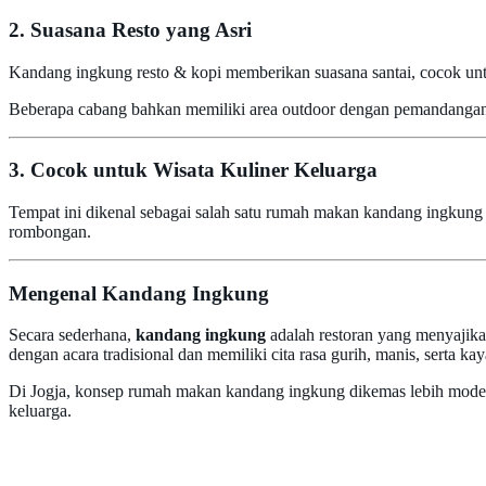
2. Suasana Resto yang Asri
Kandang ingkung resto & kopi memberikan suasana santai, cocok u
Beberapa cabang bahkan memiliki area outdoor dengan pemandanga
3. Cocok untuk Wisata Kuliner Keluarga
Tempat ini dikenal sebagai salah satu rumah makan kandang ingkung 
rombongan.
Mengenal Kandang Ingkung
Secara sederhana,
kandang ingkung
adalah restoran yang menyajik
dengan acara tradisional dan memiliki cita rasa gurih, manis, serta ka
Di Jogja, konsep rumah makan kandang ingkung dikemas lebih modern
keluarga.