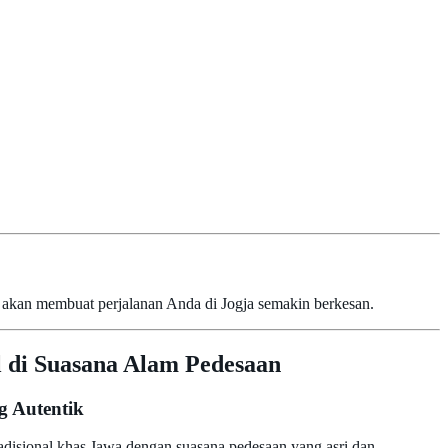
r akan membuat perjalanan Anda di Jogja semakin berkesan.
l di Suasana Alam Pedesaan
g Autentik
radisional khas Jawa dengan suasana pedesaan yang asri dan