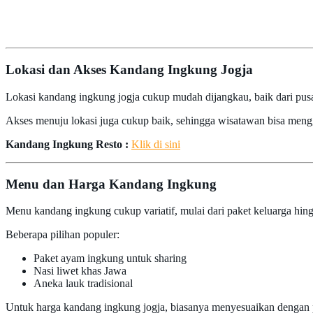
Lokasi dan Akses Kandang Ingkung Jogja
Lokasi kandang ingkung jogja cukup mudah dijangkau, baik dari pusa
Akses menuju lokasi juga cukup baik, sehingga wisatawan bisa meng
Kandang Ingkung Resto :
Klik di sini
Menu dan Harga Kandang Ingkung
Menu kandang ingkung cukup variatif, mulai dari paket keluarga hi
Beberapa pilihan populer:
Paket ayam ingkung untuk sharing
Nasi liwet khas Jawa
Aneka lauk tradisional
Untuk harga kandang ingkung jogja, biasanya menyesuaikan dengan pa