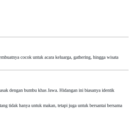
embuatnya cocok untuk acara keluarga, gathering, hingga wisata
asak dengan bumbu khas Jawa. Hidangan ini biasanya identik
ng tidak hanya untuk makan, tetapi juga untuk bersantai bersama