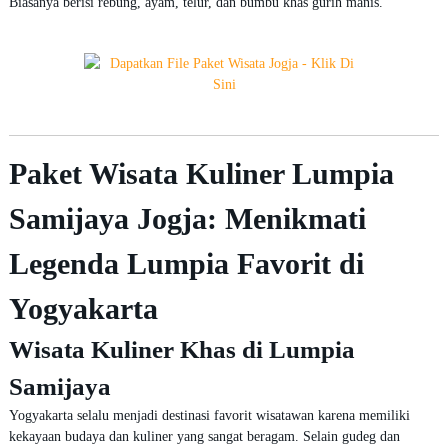
Biasanya berisi rebung, ayam, telur, dan bumbu khas gurih manis.
Paket Wisata Kuliner Lumpia
Samijaya Jogja: Menikmati
Legenda Lumpia Favorit di
Yogyakarta
Wisata Kuliner Khas di Lumpia
Samijaya
Yogyakarta selalu menjadi destinasi favorit wisatawan karena memiliki
kekayaan budaya dan kuliner yang sangat beragam. Selain gudeg dan