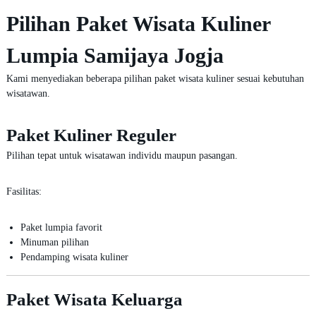
Pilihan Paket Wisata Kuliner
Lumpia Samijaya Jogja
Kami menyediakan beberapa pilihan paket wisata kuliner sesuai kebutuhan
wisatawan.
Paket Kuliner Reguler
Pilihan tepat untuk wisatawan individu maupun pasangan.
Fasilitas:
Paket lumpia favorit
Minuman pilihan
Pendamping wisata kuliner
Paket Wisata Keluarga