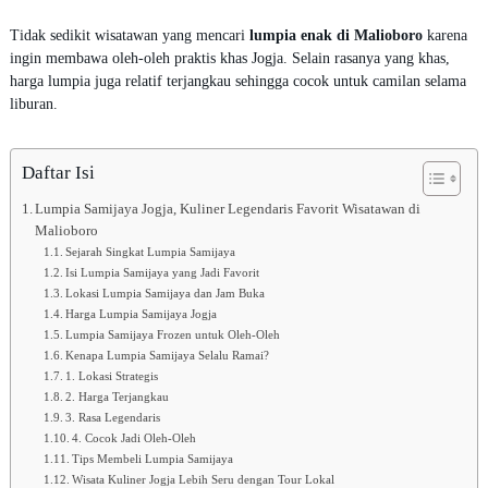
5
Tidak sedikit wisatawan yang mencari
lumpia enak di Malioboro
karena
ingin membawa oleh-oleh praktis khas Jogja. Selain rasanya yang khas,
harga lumpia juga relatif terjangkau sehingga cocok untuk camilan selama
liburan.
Daftar Isi
Lumpia Samijaya Jogja, Kuliner Legendaris Favorit Wisatawan di
Malioboro
Sejarah Singkat Lumpia Samijaya
Isi Lumpia Samijaya yang Jadi Favorit
Lokasi Lumpia Samijaya dan Jam Buka
Harga Lumpia Samijaya Jogja
Lumpia Samijaya Frozen untuk Oleh-Oleh
Kenapa Lumpia Samijaya Selalu Ramai?
1. Lokasi Strategis
2. Harga Terjangkau
3. Rasa Legendaris
4. Cocok Jadi Oleh-Oleh
Tips Membeli Lumpia Samijaya
Wisata Kuliner Jogja Lebih Seru dengan Tour Lokal