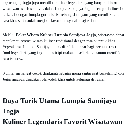
angkringan, Jogja juga memiliki kuliner legendaris yang banyak diburu
wisatawan, salah satunya adalah Lumpia Samijaya Jogja. Tempat kuliner ini
terkenal dengan lumpia gurih berisi rebung dan ayam yang memiliki cita
rasa khas serta sudah menjadi favorit masyarakat sejak lama.
Melalui
Paket Wisata Kuliner Lumpia Samijaya Jogja
, wisatawan dapat
menikmati sensasi wisata kuliner tradisional dengan rasa autentik khas
Yogyakarta. Lumpia Samijaya menjadi pilihan tepat bagi pecinta street
food legendaris yang ingin mencicipi makanan sederhana namun memiliki
rasa istimewa.
Kuliner ini sangat cocok dinikmati sebagai menu santai saat berkeliling kota
Jogja maupun dijadikan oleh-oleh khas untuk keluarga di rumah.
Daya Tarik Utama Lumpia Samijaya
Jogja
Kuliner Legendaris Favorit Wisatawan