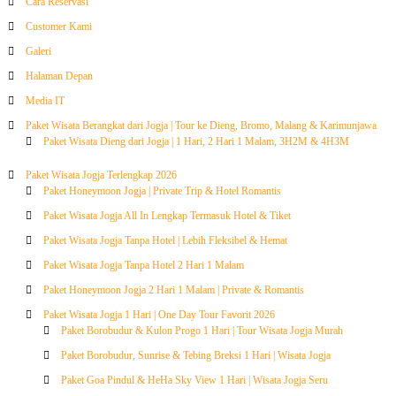
Cara Reservasi
Customer Kami
Galeri
Halaman Depan
Media IT
Paket Wisata Berangkat dari Jogja | Tour ke Dieng, Bromo, Malang & Karimunjawa
Paket Wisata Dieng dari Jogja | 1 Hari, 2 Hari 1 Malam, 3H2M & 4H3M
Paket Wisata Jogja Terlengkap 2026
Paket Honeymoon Jogja | Private Trip & Hotel Romantis
Paket Wisata Jogja All In Lengkap Termasuk Hotel & Tiket
Paket Wisata Jogja Tanpa Hotel | Lebih Fleksibel & Hemat
Paket Wisata Jogja Tanpa Hotel 2 Hari 1 Malam
Paket Honeymoon Jogja 2 Hari 1 Malam | Private & Romantis
Paket Wisata Jogja 1 Hari | One Day Tour Favorit 2026
Paket Borobudur & Kulon Progo 1 Hari | Tour Wisata Jogja Murah
Paket Borobudur, Sunrise & Tebing Breksi 1 Hari | Wisata Jogja
Paket Goa Pindul & HeHa Sky View 1 Hari | Wisata Jogja Seru