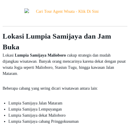
Lokasi Lumpia Samijaya dan Jam
Buka
Lokasi
Lumpia Samijaya Malioboro
cukup strategis dan mudah
dijangkau wisatawan. Banyak orang mencarinya karena dekat dengan pusat
wisata Jogja seperti Malioboro, Stasiun Tugu, hingga kawasan Jalan
Mataram.
Beberapa cabang yang sering dicari wisatawan antara lain:
Lumpia Samijaya Jalan Mataram
Lumpia Samijaya Lempuyangan
Lumpia Samijaya dekat Malioboro
Lumpia Samijaya cabang Pringgokusuman