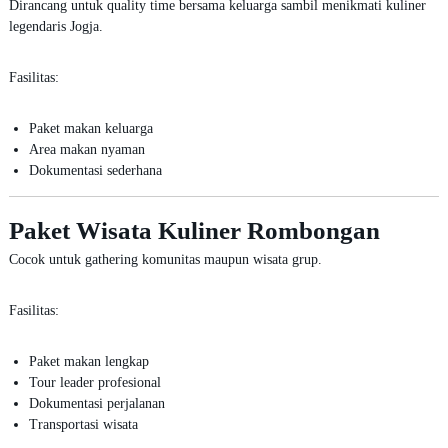
Dirancang untuk quality time bersama keluarga sambil menikmati kuliner
legendaris Jogja.
Fasilitas:
Paket makan keluarga
Area makan nyaman
Dokumentasi sederhana
Paket Wisata Kuliner Rombongan
Cocok untuk gathering komunitas maupun wisata grup.
Fasilitas:
Paket makan lengkap
Tour leader profesional
Dokumentasi perjalanan
Transportasi wisata