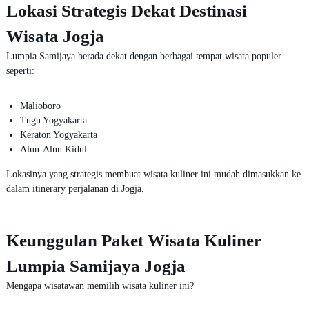
Lokasi Strategis Dekat Destinasi
Wisata Jogja
Lumpia Samijaya berada dekat dengan berbagai tempat wisata populer
seperti:
Malioboro
Tugu Yogyakarta
Keraton Yogyakarta
Alun-Alun Kidul
Lokasinya yang strategis membuat wisata kuliner ini mudah dimasukkan ke
dalam itinerary perjalanan di Jogja.
Keunggulan Paket Wisata Kuliner
Lumpia Samijaya Jogja
Mengapa wisatawan memilih wisata kuliner ini?