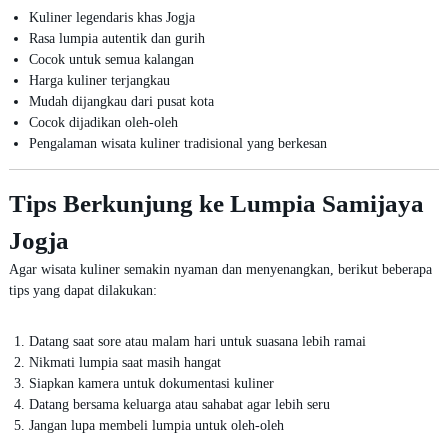
Kuliner legendaris khas Jogja
Rasa lumpia autentik dan gurih
Cocok untuk semua kalangan
Harga kuliner terjangkau
Mudah dijangkau dari pusat kota
Cocok dijadikan oleh-oleh
Pengalaman wisata kuliner tradisional yang berkesan
Tips Berkunjung ke Lumpia Samijaya
Jogja
Agar wisata kuliner semakin nyaman dan menyenangkan, berikut beberapa
tips yang dapat dilakukan:
Datang saat sore atau malam hari untuk suasana lebih ramai
Nikmati lumpia saat masih hangat
Siapkan kamera untuk dokumentasi kuliner
Datang bersama keluarga atau sahabat agar lebih seru
Jangan lupa membeli lumpia untuk oleh-oleh