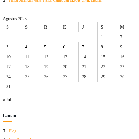
Pantai Sarangan Jogja: Pantai Cantik dan Eksotis untuk Liburan
Agustus 2026
S
S
R
K
J
S
M
1
2
3
4
5
6
7
8
9
10
11
12
13
14
15
16
17
18
19
20
21
22
23
24
25
26
27
28
29
30
31
« Jul
Laman
Blog