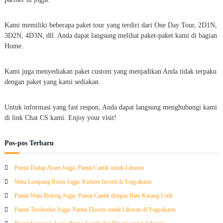
Kami memiliki beberapa paket tour yang terdiri dari One Day Tour, 2D1N,
3D2N, 4D3N, dll. Anda dapat langsung melihat paket-paket kami di bagian
Home.
Kami juga menyediakan paket custom yang menjadikan Anda tidak terpaku
dengan paket yang kami sediakan.
Untuk informasi yang fast respon, Anda dapat langsung menghubungi kami
di link Chat CS kami. Enjoy your visit!
Pos-pos Terbaru
Pantai Dadap Ayam Jogja: Pantai Cantik untuk Liburan
Watu Lumpang Resto Jogja: Kuliner favorit di Yogyakarta
Pantai Watu Bolong Jogja: Pantai Cantik dengan Batu Karang Unik
Pantai Torohudan Jogja: Pantai Eksotis untuk Liburan di Yogyakarta