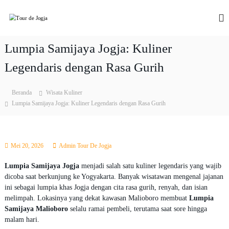
L
o
T
P
a
n
o
k
c
u
e
Lumpia Samijaya Jogja: Kuliner
a
r
t
t
T
Legendaris dengan Rasa Gurih
d
k
o
e
e
u
J
r
k
Beranda
Wisata Kuliner
&
o
o
Lumpia Samijaya Jogja: Kuliner Legendaris dengan Rasa Gurih
W
n
g
i
t
j
s
e
a
a
n
t
Mei 20, 2026
Admin Tour De Jogja
a
J
Lumpia Samijaya Jogja
menjadi salah satu kuliner legendaris yang wajib
o
dicoba saat berkunjung ke Yogyakarta. Banyak wisatawan mengenal jajanan
g
ini sebagai lumpia khas Jogja dengan cita rasa gurih, renyah, dan isian
j
melimpah. Lokasinya yang dekat kawasan Malioboro membuat
Lumpia
a
Samijaya Malioboro
selalu ramai pembeli, terutama saat sore hingga
2
0
malam hari.
2