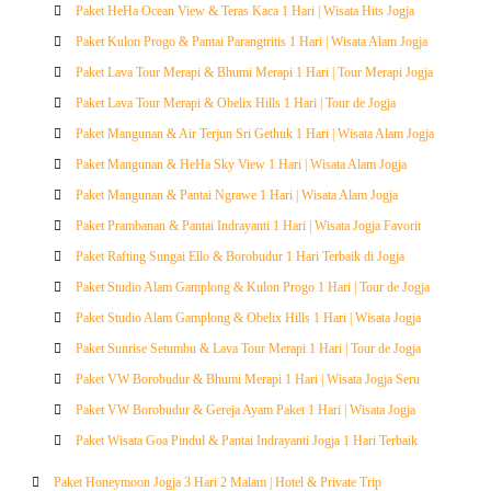
Paket HeHa Ocean View & Teras Kaca 1 Hari | Wisata Hits Jogja
Paket Kulon Progo & Pantai Parangtritis 1 Hari | Wisata Alam Jogja
Paket Lava Tour Merapi & Bhumi Merapi 1 Hari | Tour Merapi Jogja
Paket Lava Tour Merapi & Obelix Hills 1 Hari | Tour de Jogja
Paket Mangunan & Air Terjun Sri Gethuk 1 Hari | Wisata Alam Jogja
Paket Mangunan & HeHa Sky View 1 Hari | Wisata Alam Jogja
Paket Mangunan & Pantai Ngrawe 1 Hari | Wisata Alam Jogja
Paket Prambanan & Pantai Indrayanti 1 Hari | Wisata Jogja Favorit
Paket Rafting Sungai Ello & Borobudur 1 Hari Terbaik di Jogja
Paket Studio Alam Gamplong & Kulon Progo 1 Hari | Tour de Jogja
Paket Studio Alam Gamplong & Obelix Hills 1 Hari | Wisata Jogja
Paket Sunrise Setumbu & Lava Tour Merapi 1 Hari | Tour de Jogja
Paket VW Borobudur & Bhumi Merapi 1 Hari | Wisata Jogja Seru
Paket VW Borobudur & Gereja Ayam Paket 1 Hari | Wisata Jogja
Paket Wisata Goa Pindul & Pantai Indrayanti Jogja 1 Hari Terbaik
Paket Honeymoon Jogja 3 Hari 2 Malam | Hotel & Private Trip