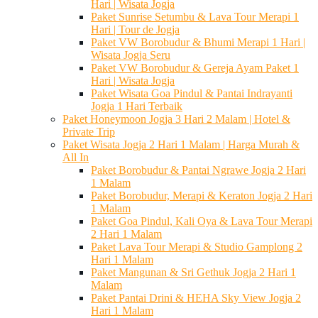
Hari | Wisata Jogja
Paket Sunrise Setumbu & Lava Tour Merapi 1
Hari | Tour de Jogja
Paket VW Borobudur & Bhumi Merapi 1 Hari |
Wisata Jogja Seru
Paket VW Borobudur & Gereja Ayam Paket 1
Hari | Wisata Jogja
Paket Wisata Goa Pindul & Pantai Indrayanti
Jogja 1 Hari Terbaik
Paket Honeymoon Jogja 3 Hari 2 Malam | Hotel &
Private Trip
Paket Wisata Jogja 2 Hari 1 Malam | Harga Murah &
All In
Paket Borobudur & Pantai Ngrawe Jogja 2 Hari
1 Malam
Paket Borobudur, Merapi & Keraton Jogja 2 Hari
1 Malam
Paket Goa Pindul, Kali Oya & Lava Tour Merapi
2 Hari 1 Malam
Paket Lava Tour Merapi & Studio Gamplong 2
Hari 1 Malam
Paket Mangunan & Sri Gethuk Jogja 2 Hari 1
Malam
Paket Pantai Drini & HEHA Sky View Jogja 2
Hari 1 Malam