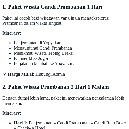
1. Paket Wisata Candi Prambanan 1 Hari
Paket ini cocok bagi wisatawan yang ingin mengeksplorasi
Prambanan dalam waktu singkat.
Itinerary:
Penjemputan di Yogyakarta
Mengunjungi Candi Prambanan
Menikmati Wisata Tebing Breksi
Kuliner khas Jogja
Perjalanan kembali ke Yogyakarta
💰
Harga Mulai:
Hubungi Admin
2. Paket Wisata Prambanan 2 Hari 1 Malam
Dengan durasi lebih lama, paket ini menawarkan pengalaman lebih
mendalam.
Itinerary:
Hari 1:
Penjemputan – Candi Prambanan – Candi Ratu Boko
– Check-in Hotel