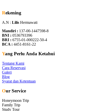
Rekening
A.N :
Lilis
Hermawati
Mandiri :
137-00-1447598-8
BNI :
0536793396
BRI :
6755-01-000222-50-4
BCA :
4451-8161-22
Yang Perlu Anda Ketahui
Tentang Kami
Cara Reservasi
Galeri
Blog
Syarat dan Ketentuan
Our Service
Honeymoon Trip
Family Trip
Study Tour