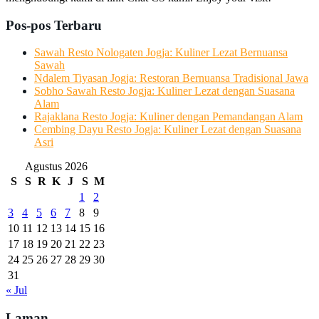
Pos-pos Terbaru
Sawah Resto Nologaten Jogja: Kuliner Lezat Bernuansa
Sawah
Ndalem Tiyasan Jogja: Restoran Bernuansa Tradisional Jawa
Sobho Sawah Resto Jogja: Kuliner Lezat dengan Suasana
Alam
Rajaklana Resto Jogja: Kuliner dengan Pemandangan Alam
Cembing Dayu Resto Jogja: Kuliner Lezat dengan Suasana
Asri
Agustus 2026
S
S
R
K
J
S
M
1
2
3
4
5
6
7
8
9
10
11
12
13
14
15
16
17
18
19
20
21
22
23
24
25
26
27
28
29
30
31
« Jul
Laman