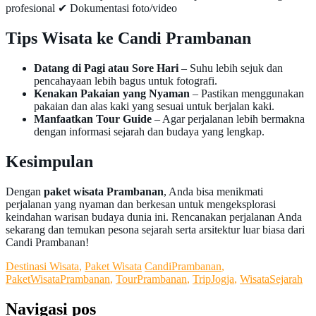
profesional ✔ Dokumentasi foto/video
Tips Wisata ke Candi Prambanan
Datang di Pagi atau Sore Hari
– Suhu lebih sejuk dan
pencahayaan lebih bagus untuk fotografi.
Kenakan Pakaian yang Nyaman
– Pastikan menggunakan
pakaian dan alas kaki yang sesuai untuk berjalan kaki.
Manfaatkan Tour Guide
– Agar perjalanan lebih bermakna
dengan informasi sejarah dan budaya yang lengkap.
Kesimpulan
Dengan
paket wisata Prambanan
, Anda bisa menikmati
perjalanan yang nyaman dan berkesan untuk mengeksplorasi
keindahan warisan budaya dunia ini. Rencanakan perjalanan Anda
sekarang dan temukan pesona sejarah serta arsitektur luar biasa dari
Candi Prambanan!
Destinasi Wisata
,
Paket Wisata
CandiPrambanan
,
PaketWisataPrambanan
,
TourPrambanan
,
TripJogja
,
WisataSejarah
Navigasi pos