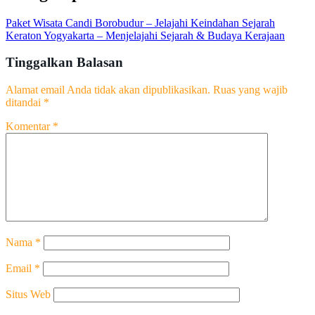
Paket Wisata Candi Borobudur – Jelajahi Keindahan Sejarah
Keraton Yogyakarta – Menjelajahi Sejarah & Budaya Kerajaan
Tinggalkan Balasan
Alamat email Anda tidak akan dipublikasikan.
Ruas yang wajib
ditandai
*
Komentar
*
Nama
*
Email
*
Situs Web