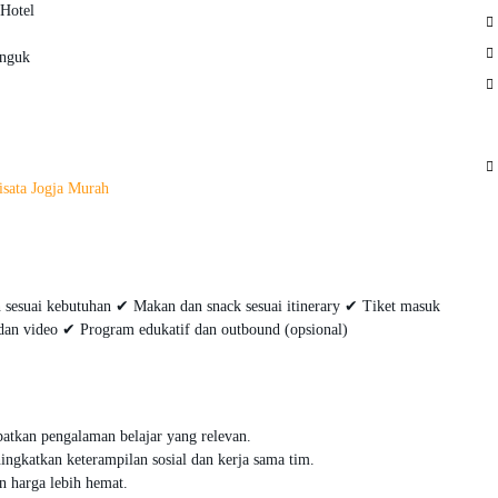
Hotel
anguk
 sesuai kebutuhan ✔ Makan dan snack sesuai itinerary ✔ Tiket masuk
an video ✔ Program edukatif dan outbound (opsional)
atkan pengalaman belajar yang relevan.
ngkatkan keterampilan sosial dan kerja sama tim.
n harga lebih hemat.