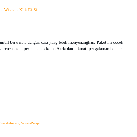
 sambil berwisata dengan cara yang lebih menyenangkan. Paket ini cocok
ra rencanakan perjalanan sekolah Anda dan nikmati pengalaman belajar
,
isataEdukasi
WisataPelajar