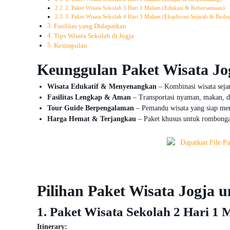
2
2. Paket Wisata Sekolah 3 Hari 2 Malam (Edukasi & Kebersamaan)
0
3. Paket Wisata Sekolah 4 Hari 3 Malam (Eksplorasi Sejarah & Buda
2
Fasilitas yang Didapatkan
5
Tips Wisata Sekolah di Jogja
Kesimpulan
Keunggulan Paket Wisata Jo
Wisata Edukatif & Menyenangkan
– Kombinasi wisata sejar
Fasilitas Lengkap & Aman
– Transportasi nyaman, makan, d
Tour Guide Berpengalaman
– Pemandu wisata yang siap me
Harga Hemat & Terjangkau
– Paket khusus untuk rombongan
Pilihan Paket Wisata Jogja 
1. Paket Wisata Sekolah 2 Hari 1
Itinerary: