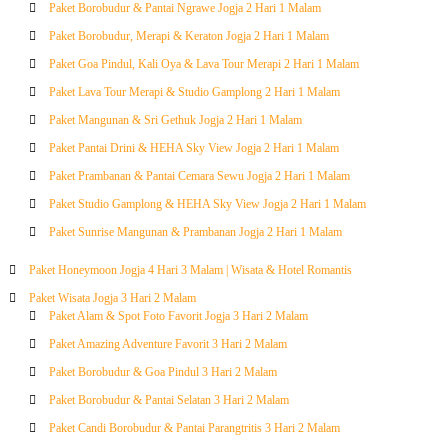
Paket Borobudur & Pantai Ngrawe Jogja 2 Hari 1 Malam
Paket Borobudur, Merapi & Keraton Jogja 2 Hari 1 Malam
Paket Goa Pindul, Kali Oya & Lava Tour Merapi 2 Hari 1 Malam
Paket Lava Tour Merapi & Studio Gamplong 2 Hari 1 Malam
Paket Mangunan & Sri Gethuk Jogja 2 Hari 1 Malam
Paket Pantai Drini & HEHA Sky View Jogja 2 Hari 1 Malam
Paket Prambanan & Pantai Cemara Sewu Jogja 2 Hari 1 Malam
Paket Studio Gamplong & HEHA Sky View Jogja 2 Hari 1 Malam
Paket Sunrise Mangunan & Prambanan Jogja 2 Hari 1 Malam
Paket Honeymoon Jogja 4 Hari 3 Malam | Wisata & Hotel Romantis
Paket Wisata Jogja 3 Hari 2 Malam
Paket Alam & Spot Foto Favorit Jogja 3 Hari 2 Malam
Paket Amazing Adventure Favorit 3 Hari 2 Malam
Paket Borobudur & Goa Pindul 3 Hari 2 Malam
Paket Borobudur & Pantai Selatan 3 Hari 2 Malam
Paket Candi Borobudur & Pantai Parangtritis 3 Hari 2 Malam