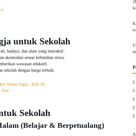
2
k
ya)
K
t
gja untuk Sekolah
U
ah, budaya, dan alam yang interaktif.
m
an akomodasi sesuai kebutuhan siswa.
mberikan wawasan edukatif.
P
 sekolah dengan harga terbaik.
untuk Sekolah
 Malam (Belajar & Berpetualang)
A