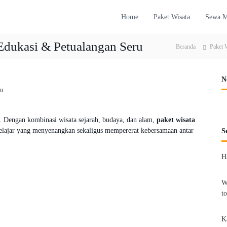
Home
Paket Wisata
Sewa M
 Edukasi & Petualangan Seru
Beranda
Paket 
N
ar. Dengan kombinasi wisata sejarah, budaya, dan alam,
paket wisata
lajar yang menyenangkan sekaligus mempererat kebersamaan antar
S
H
W
t
K