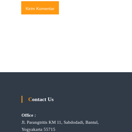
Contact Us
Office :
Jl. Parangtritis KM 11, Sabdodadi, Bantul,
Yogyakarta 55715