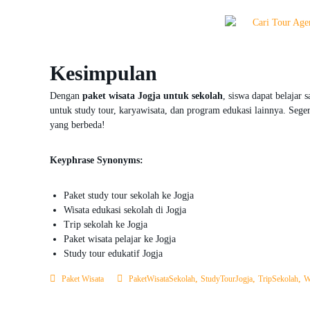
Kesimpulan
Dengan
paket wisata Jogja untuk sekolah
, siswa dapat belajar
untuk study tour, karyawisata, dan program edukasi lainnya. Sege
yang berbeda!
Keyphrase Synonyms:
Paket study tour sekolah ke Jogja
Wisata edukasi sekolah di Jogja
Trip sekolah ke Jogja
Paket wisata pelajar ke Jogja
Study tour edukatif Jogja
,
,
,
Paket Wisata
PaketWisataSekolah
StudyTourJogja
TripSekolah
W