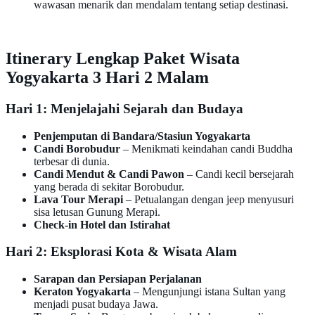
wawasan menarik dan mendalam tentang setiap destinasi.
Itinerary Lengkap Paket Wisata
Yogyakarta 3 Hari 2 Malam
Hari 1: Menjelajahi Sejarah dan Budaya
Penjemputan di Bandara/Stasiun Yogyakarta
Candi Borobudur
– Menikmati keindahan candi Buddha
terbesar di dunia.
Candi Mendut & Candi Pawon
– Candi kecil bersejarah
yang berada di sekitar Borobudur.
Lava Tour Merapi
– Petualangan dengan jeep menyusuri
sisa letusan Gunung Merapi.
Check-in Hotel dan Istirahat
Hari 2: Eksplorasi Kota & Wisata Alam
Sarapan dan Persiapan Perjalanan
Keraton Yogyakarta
– Mengunjungi istana Sultan yang
menjadi pusat budaya Jawa.