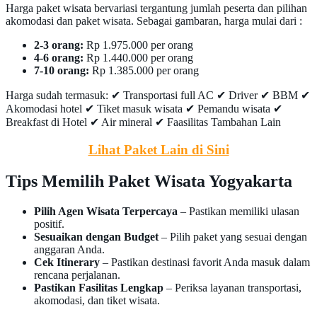
Harga paket wisata bervariasi tergantung jumlah peserta dan pilihan
akomodasi dan paket wisata. Sebagai gambaran, harga mulai dari :
2-3 orang:
Rp 1.975.000 per orang
4-6 orang:
Rp 1.440.000 per orang
7-10 orang:
Rp 1.385.000 per orang
Harga sudah termasuk: ✔ Transportasi full AC ✔ Driver ✔ BBM ✔
Akomodasi hotel ✔ Tiket masuk wisata ✔ Pemandu wisata ✔
Breakfast di Hotel ✔ Air mineral ✔ Faasilitas Tambahan Lain
Lihat Paket Lain di Sini
Tips Memilih Paket Wisata Yogyakarta
Pilih Agen Wisata Terpercaya
– Pastikan memiliki ulasan
positif.
Sesuaikan dengan Budget
– Pilih paket yang sesuai dengan
anggaran Anda.
Cek Itinerary
– Pastikan destinasi favorit Anda masuk dalam
rencana perjalanan.
Pastikan Fasilitas Lengkap
– Periksa layanan transportasi,
akomodasi, dan tiket wisata.