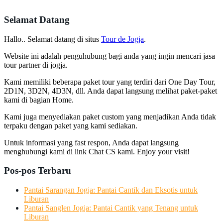
Selamat Datang
Hallo.. Selamat datang di situs
Tour de Jogja
.
Website ini adalah penguhubung bagi anda yang ingin mencari jasa
tour partner di jogja.
Kami memiliki beberapa paket tour yang terdiri dari One Day Tour,
2D1N, 3D2N, 4D3N, dll. Anda dapat langsung melihat paket-paket
kami di bagian Home.
Kami juga menyediakan paket custom yang menjadikan Anda tidak
terpaku dengan paket yang kami sediakan.
Untuk informasi yang fast respon, Anda dapat langsung
menghubungi kami di link Chat CS kami. Enjoy your visit!
Pos-pos Terbaru
Pantai Sarangan Jogja: Pantai Cantik dan Eksotis untuk
Liburan
Pantai Sanglen Jogja: Pantai Cantik yang Tenang untuk
Liburan