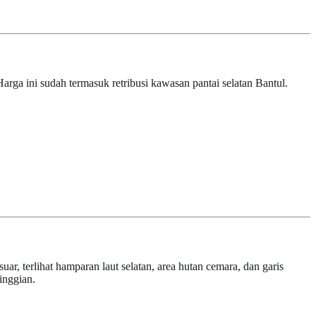
rga ini sudah termasuk retribusi kawasan pantai selatan Bantul.
uar, terlihat hamparan laut selatan, area hutan cemara, dan garis
inggian.