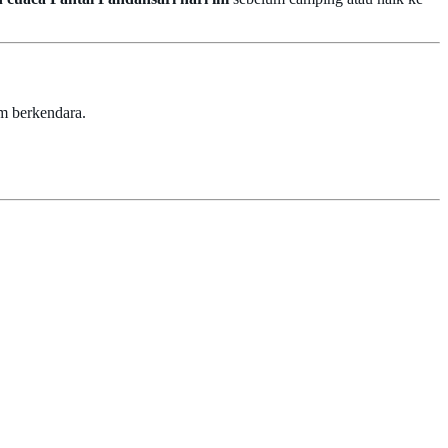
m berkendara.