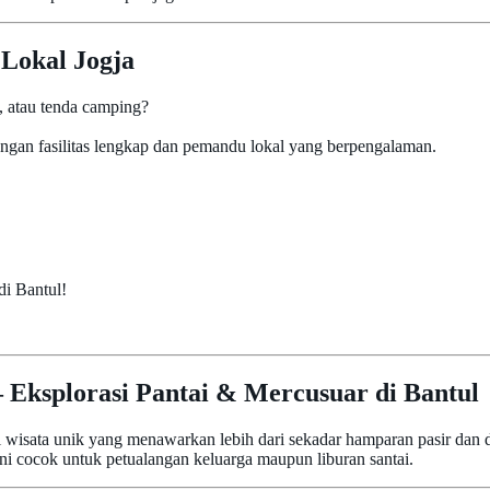
 Lokal Jogja
t, atau tenda camping?
 dengan fasilitas lengkap dan pemandu lokal yang berpengalaman.
di Bantul!
– Eksplorasi Pantai & Mercusuar di Bantul
i wisata unik yang menawarkan lebih dari sekadar hamparan pasir da
ini cocok untuk petualangan keluarga maupun liburan santai.