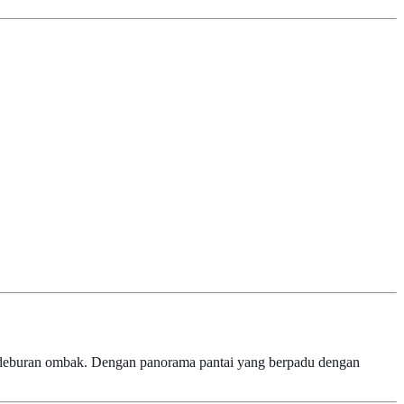
n deburan ombak. Dengan panorama pantai yang berpadu dengan