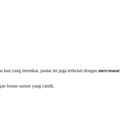
a laut yang memikat, pantai ini juga terkenal dengan
mercusuar
gan bonus sunset yang cantik.