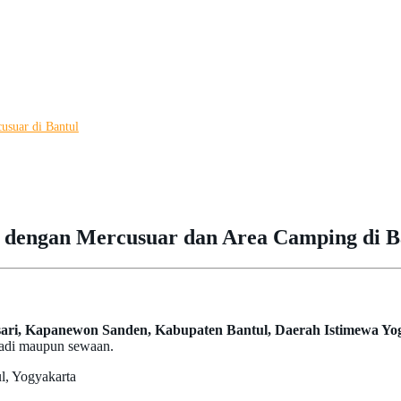
cusuar di Bantul
is dengan Mercusuar dan Area Camping di B
ari, Kapanewon Sanden, Kabupaten Bantul, Daerah Istimewa Yo
badi maupun sewaan.
ul, Yogyakarta