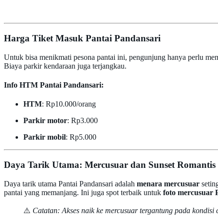
Harga Tiket Masuk Pantai Pandansari
Untuk bisa menikmati pesona pantai ini, pengunjung hanya perlu m
Biaya parkir kendaraan juga terjangkau.
Info HTM Pantai Pandansari:
HTM
: Rp10.000/orang
Parkir motor
: Rp3.000
Parkir mobil
: Rp5.000
Daya Tarik Utama: Mercusuar dan Sunset Romantis
Daya tarik utama Pantai Pandansari adalah
menara mercusuar
seting
pantai yang memanjang. Ini juga spot terbaik untuk
foto mercusuar 
⚠️
Catatan: Akses naik ke mercusuar tergantung pada kondisi 