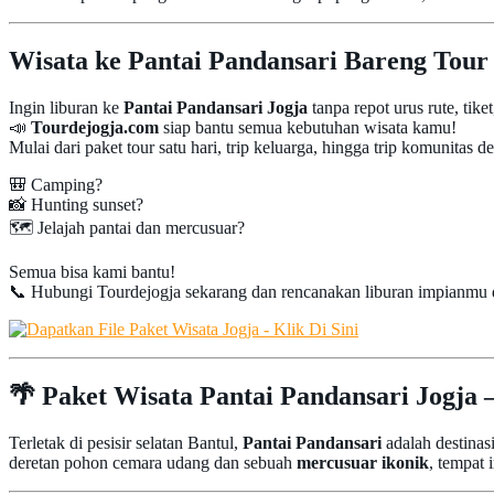
Wisata ke Pantai Pandansari Bareng Tour
Ingin liburan ke
Pantai Pandansari Jogja
tanpa repot urus rute, tike
📣
Tourdejogja.com
siap bantu semua kebutuhan wisata kamu!
Mulai dari paket tour satu hari, trip keluarga, hingga trip komunitas
🎒 Camping?
📸 Hunting sunset?
🗺️ Jelajah pantai dan mercusuar?
Semua bisa kami bantu!
📞 Hubungi Tourdejogja sekarang dan rencanakan liburan impianmu 
🌴
Paket Wisata Pantai Pandansari Jogja 
Terletak di pesisir selatan Bantul,
Pantai Pandansari
adalah destinas
deretan pohon cemara udang dan sebuah
mercusuar ikonik
, tempat 