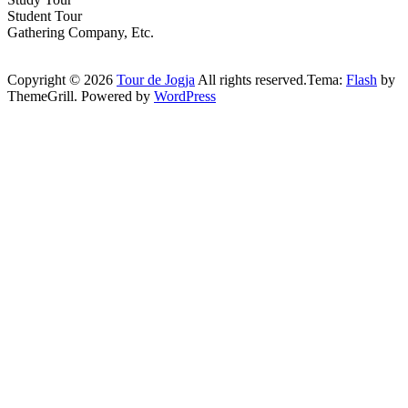
Student Tour
Gathering Company, Etc.
Copyright © 2026
Tour de Jogja
All rights reserved.Tema:
Flash
by
ThemeGrill. Powered by
WordPress