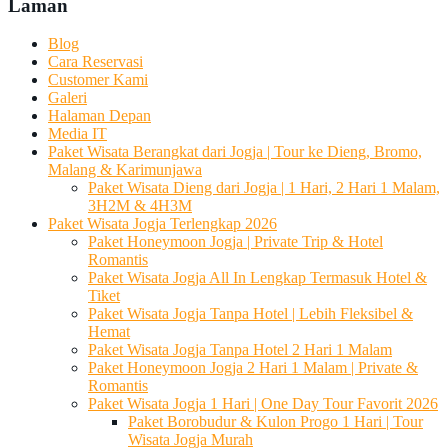
Laman
Blog
Cara Reservasi
Customer Kami
Galeri
Halaman Depan
Media IT
Paket Wisata Berangkat dari Jogja | Tour ke Dieng, Bromo,
Malang & Karimunjawa
Paket Wisata Dieng dari Jogja | 1 Hari, 2 Hari 1 Malam,
3H2M & 4H3M
Paket Wisata Jogja Terlengkap 2026
Paket Honeymoon Jogja | Private Trip & Hotel
Romantis
Paket Wisata Jogja All In Lengkap Termasuk Hotel &
Tiket
Paket Wisata Jogja Tanpa Hotel | Lebih Fleksibel &
Hemat
Paket Wisata Jogja Tanpa Hotel 2 Hari 1 Malam
Paket Honeymoon Jogja 2 Hari 1 Malam | Private &
Romantis
Paket Wisata Jogja 1 Hari | One Day Tour Favorit 2026
Paket Borobudur & Kulon Progo 1 Hari | Tour
Wisata Jogja Murah