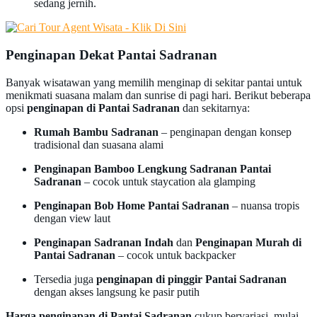
sedang jernih.
Penginapan Dekat Pantai Sadranan
Banyak wisatawan yang memilih menginap di sekitar pantai untuk
menikmati suasana malam dan sunrise di pagi hari. Berikut beberapa
opsi
penginapan di Pantai Sadranan
dan sekitarnya:
Rumah Bambu Sadranan
– penginapan dengan konsep
tradisional dan suasana alami
Penginapan Bamboo Lengkung Sadranan Pantai
Sadranan
– cocok untuk staycation ala glamping
Penginapan Bob Home Pantai Sadranan
– nuansa tropis
dengan view laut
Penginapan Sadranan Indah
dan
Penginapan Murah di
Pantai Sadranan
– cocok untuk backpacker
Tersedia juga
penginapan di pinggir Pantai Sadranan
dengan akses langsung ke pasir putih
Harga penginapan di Pantai Sadranan
cukup bervariasi, mulai