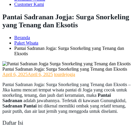
Customer Kami
Pantai Sadranan Jogja: Surga Snorkeling
yang Tenang dan Eksotis
Beranda
Paket Wisata
Pantai Sadranan Jogja: Surga Snorkeling yang Tenang dan
Eksotis
Pantai Sadranan Jogja: Surga Snorkeling yang Tenang dan Eksotis
April 6, 2025
April 6, 2025
tourdejogja
Pantai Sadranan Jogja: Surga Snorkeling yang Tenang dan Eksotis –
Jika kamu mencari tempat wisata pantai di Jogja yang cocok untuk
snorkeling, tenang, dan jauh dari keramaian, maka
Pantai
Sadranan
adalah jawabannya. Terletak di kawasan Gunungkidul,
Sadranan Pantai
ini dikenal memiliki ombak yang relatif tenang,
pasir putih, dan air laut jernih yang menggoda untuk diselami.
Daftar Isi