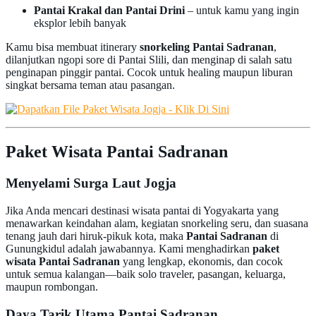
Pantai Krakal dan Pantai Drini
– untuk kamu yang ingin
eksplor lebih banyak
Kamu bisa membuat itinerary
snorkeling Pantai Sadranan
,
dilanjutkan ngopi sore di Pantai Slili, dan menginap di salah satu
penginapan pinggir pantai. Cocok untuk healing maupun liburan
singkat bersama teman atau pasangan.
Paket Wisata Pantai Sadranan
Menyelami Surga Laut Jogja
Jika Anda mencari destinasi wisata pantai di Yogyakarta yang
menawarkan keindahan alam, kegiatan snorkeling seru, dan suasana
tenang jauh dari hiruk-pikuk kota, maka
Pantai Sadranan
di
Gunungkidul adalah jawabannya. Kami menghadirkan
paket
wisata Pantai Sadranan
yang lengkap, ekonomis, dan cocok
untuk semua kalangan—baik solo traveler, pasangan, keluarga,
maupun rombongan.
Daya Tarik Utama Pantai Sadranan