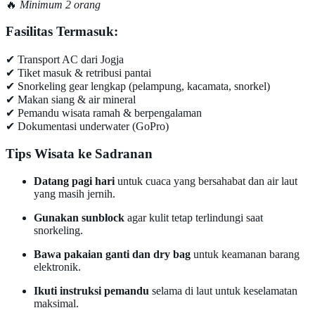
🔥
Minimum 2 orang
Fasilitas Termasuk:
✔ Transport AC dari Jogja
✔ Tiket masuk & retribusi pantai
✔ Snorkeling gear lengkap (pelampung, kacamata, snorkel)
✔ Makan siang & air mineral
✔ Pemandu wisata ramah & berpengalaman
✔ Dokumentasi underwater (GoPro)
Tips Wisata ke Sadranan
Datang pagi hari
untuk cuaca yang bersahabat dan air laut
yang masih jernih.
Gunakan sunblock
agar kulit tetap terlindungi saat
snorkeling.
Bawa pakaian ganti dan dry bag
untuk keamanan barang
elektronik.
Ikuti instruksi pemandu
selama di laut untuk keselamatan
maksimal.