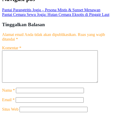
Pantai Parangtritis Jogja – Pesona Mistis & Sunset Menawan
Pantai Cemara Sewu Jogja: Hutan Cemara Eksotis di Pinggir Laut
Tinggalkan Balasan
Alamat email Anda tidak akan dipublikasikan.
Ruas yang wajib
ditandai
*
Komentar
*
Nama
*
Email
*
Situs Web