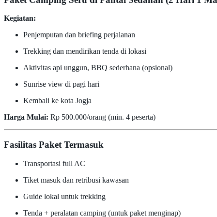
Kegiatan:
Penjemputan dan briefing perjalanan
Trekking dan mendirikan tenda di lokasi
Aktivitas api unggun, BBQ sederhana (opsional)
Sunrise view di pagi hari
Kembali ke kota Jogja
Harga Mulai:
Rp 500.000/orang (min. 4 peserta)
Fasilitas Paket Termasuk
Transportasi full AC
Tiket masuk dan retribusi kawasan
Guide lokal untuk trekking
Tenda + peralatan camping (untuk paket menginap)