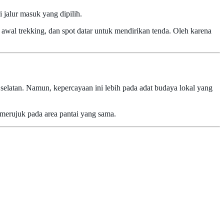
i jalur masuk yang dipilih.
 awal trekking, dan spot datar untuk mendirikan tenda. Oleh karena
selatan. Namun, kepercayaan ini lebih pada adat budaya lokal yang
merujuk pada area pantai yang sama.