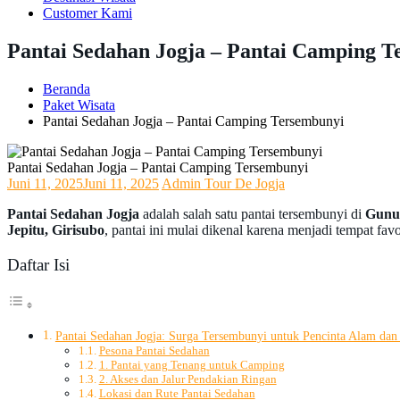
Customer Kami
Pantai Sedahan Jogja – Pantai Camping 
Beranda
Paket Wisata
Pantai Sedahan Jogja – Pantai Camping Tersembunyi
Pantai Sedahan Jogja – Pantai Camping Tersembunyi
Juni 11, 2025
Juni 11, 2025
Admin Tour De Jogja
Pantai Sedahan Jogja
adalah salah satu pantai tersembunyi di
Gunun
Jepitu, Girisubo
, pantai ini mulai dikenal karena menjadi tempat fav
Daftar Isi
Pantai Sedahan Jogja: Surga Tersembunyi untuk Pencinta Alam da
Pesona Pantai Sedahan
1. Pantai yang Tenang untuk Camping
2. Akses dan Jalur Pendakian Ringan
Lokasi dan Rute Pantai Sedahan