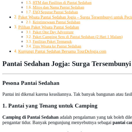
HTM dan Fasilitas di Pantai Sedahan
Mitos dan Nama Pantai Sedahan
FAQ Seputar Pantai Sedahan
Paket Wisata Pantai Sedahan Jogja – Surga Tersembunyi untuk Pec
Keistimewaan Pantai Sedahan
Pilihan Paket Wisata Pantai Sedahan
Paket One Day Adventure
Paket Camping Seru di Pantai Sedahan (2 Hari 1 Malam)
Fasilitas Paket Termasuk
Tips Wisata ke Pantai Sedahan
Kunjungi Pantai Sedahan Bersama TourDeJogja.com
Pantai Sedahan Jogja: Surga Tersembuny
Pesona Pantai Sedahan
Pantai ini dikenal karena keasliannya. Tak banyak bangunan atau fas
1. Pantai yang Tenang untuk Camping
Camping di Pantai Sedahan
adalah pengalaman yang tak boleh dile
pengantar tidur. Banyak pengunjung menyebutnya sebagai
pantai ca