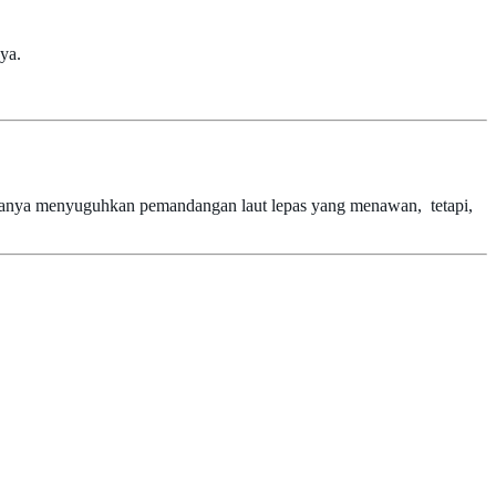
ya.
 hanya menyuguhkan pemandangan laut lepas yang menawan, tetapi,