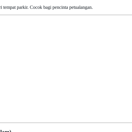
i tempat parkir. Cocok bagi pencinta petualangan.
alam)