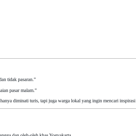
dan tidak pasaran.”
aian pasar malam.”
anya diminati turis, tapi juga warga lokal yang ingin mencari inspiras
 tangga dan oleh-oleh khas Yogyakarta.