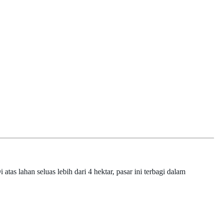
atas lahan seluas lebih dari 4 hektar, pasar ini terbagi dalam