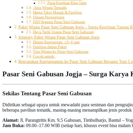
Pusat Kerajinan Khas Jogja
Area Wisata Terpadu
Harga Tiket Masuk & Fasilitas
Ulasan Pengunjung
FAQ Seputar Pasar Seni Gabusan
Paket Wisata Pasar Seni Gabusan Jogja – Surga Kerajinan Tangan 
Daya Tarik Utama Pasar Seni Gabusan
Itinerary Paket Wisata Pasar Seni Gabusan Jogja
Durasi Kunjungan: ±3–4 jam
Fasilitas dalam Paket
Tips Wisata ke Pasar Seni Gabusan
Cocok untuk:
Rencanakan Kunjunganmu ke Pasar Seni Gabusan Bersama Tour Lo
Pasar Seni Gabusan Jogja – Surga Karya K
Sekilas Tentang Pasar Seni Gabusan
Didirikan sebagai upaya untuk mewadahi para seniman dan pengrajin
beberapa paviliun tematik, masing-masing menampilkan jenis produk 
Alamat:
Jl. Parangtritis Km. 9,5 Gabusan, Timbulharjo, Bantul – Yo
Jam Buka:
09.00–17.00 WIB (setiap hari, khusus event bisa malam h