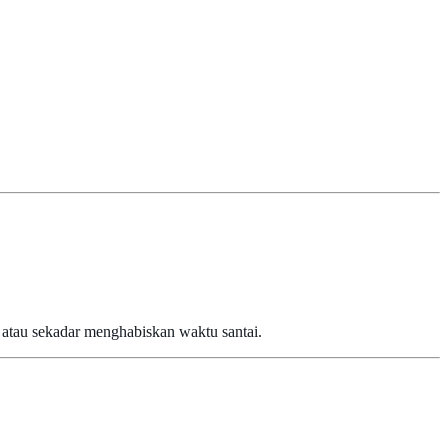
i atau sekadar menghabiskan waktu santai.