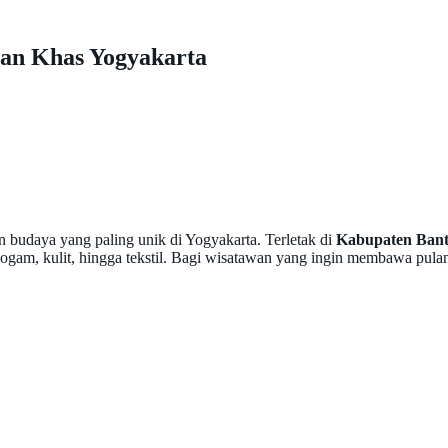
nan Khas Yogyakarta
an budaya yang paling unik di Yogyakarta. Terletak di
Kabupaten Bant
ogam, kulit, hingga tekstil. Bagi wisatawan yang ingin membawa pulan