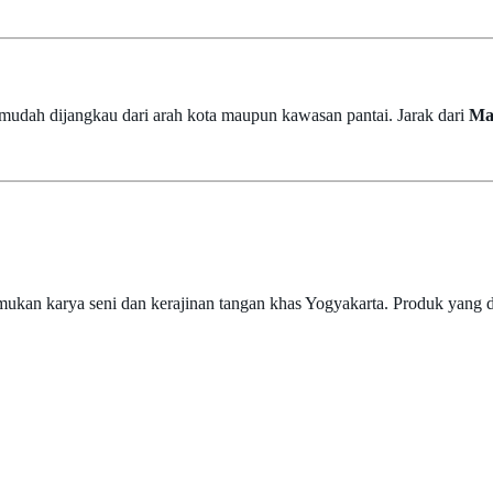
mudah dijangkau dari arah kota maupun kawasan pantai. Jarak dari
Ma
ukan karya seni dan kerajinan tangan khas Yogyakarta. Produk yang d