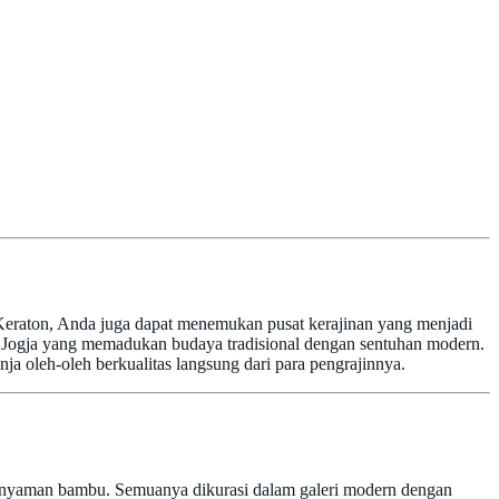
u Keraton, Anda juga dapat menemukan pusat kerajinan yang menjadi
has Jogja yang memadukan budaya tradisional dengan sentuhan modern.
ja oleh-oleh berkualitas langsung dari para pengrajinnya.
ga anyaman bambu. Semuanya dikurasi dalam galeri modern dengan