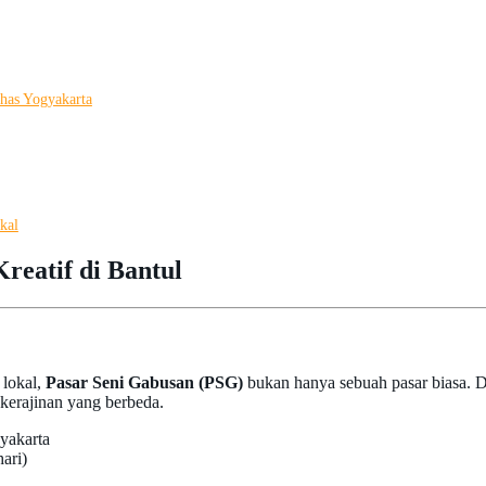
Khas Yogyakarta
kal
reatif di Bantul
 lokal,
Pasar Seni Gabusan (PSG)
bukan hanya sebuah pasar biasa. Di 
kerajinan yang berbeda.
gyakarta
ari)