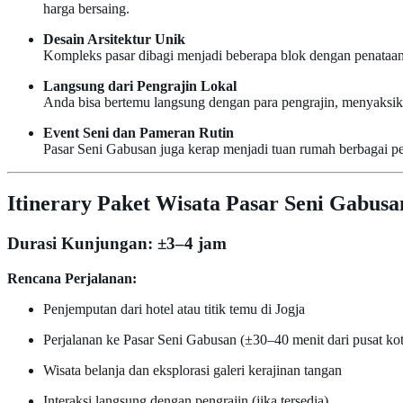
harga bersaing.
Desain Arsitektur Unik
Kompleks pasar dibagi menjadi beberapa blok dengan penataan ra
Langsung dari Pengrajin Lokal
Anda bisa bertemu langsung dengan para pengrajin, menyaksika
Event Seni dan Pameran Rutin
Pasar Seni Gabusan juga kerap menjadi tuan rumah berbagai pe
Itinerary Paket Wisata Pasar Seni Gabusa
Durasi Kunjungan:
±3–4 jam
Rencana Perjalanan:
Penjemputan dari hotel atau titik temu di Jogja
Perjalanan ke Pasar Seni Gabusan (±30–40 menit dari pusat kot
Wisata belanja dan eksplorasi galeri kerajinan tangan
Interaksi langsung dengan pengrajin (jika tersedia)