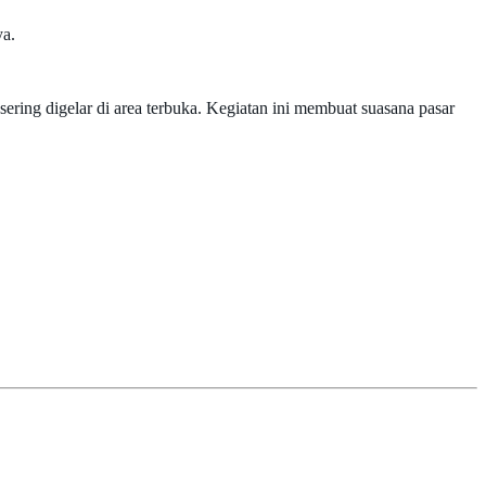
ya.
ering digelar di area terbuka. Kegiatan ini membuat suasana pasar