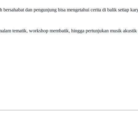
 bersahabat dan pengunjung bisa mengetahui cerita di balik setiap kar
malam tematik, workshop membatik, hingga pertunjukan musik akustik s