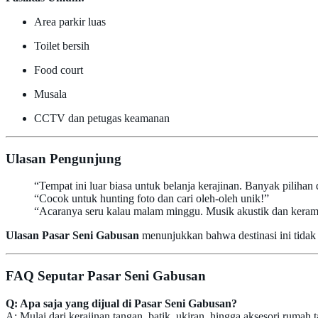
Area parkir luas
Toilet bersih
Food court
Musala
CCTV dan petugas keamanan
Ulasan Pengunjung
“Tempat ini luar biasa untuk belanja kerajinan. Banyak pilihan 
“Cocok untuk hunting foto dan cari oleh-oleh unik!”
“Acaranya seru kalau malam minggu. Musik akustik dan keram
Ulasan Pasar Seni Gabusan
menunjukkan bahwa destinasi ini tidak h
FAQ Seputar Pasar Seni Gabusan
Q: Apa saja yang dijual di Pasar Seni Gabusan?
A: Mulai dari kerajinan tangan, batik, ukiran, hingga aksesori rumah