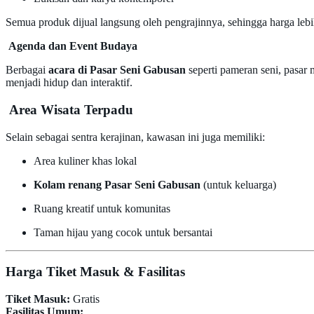
Semua produk dijual langsung oleh pengrajinnya, sehingga harga lebih
Agenda dan Event Budaya
Berbagai
acara di Pasar Seni Gabusan
seperti pameran seni, pasar 
menjadi hidup dan interaktif.
Area Wisata Terpadu
Selain sebagai sentra kerajinan, kawasan ini juga memiliki:
Area kuliner khas lokal
Kolam renang Pasar Seni Gabusan
(untuk keluarga)
Ruang kreatif untuk komunitas
Taman hijau yang cocok untuk bersantai
Harga Tiket Masuk & Fasilitas
Tiket Masuk:
Gratis
Fasilitas Umum: