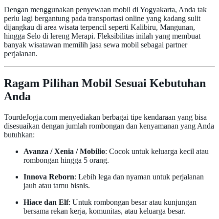
Dengan menggunakan penyewaan mobil di Yogyakarta, Anda tak
perlu lagi bergantung pada transportasi online yang kadang sulit
dijangkau di area wisata terpencil seperti Kalibiru, Mangunan,
hingga Selo di lereng Merapi. Fleksibilitas inilah yang membuat
banyak wisatawan memilih jasa sewa mobil sebagai partner
perjalanan.
Ragam Pilihan Mobil Sesuai Kebutuhan
Anda
TourdeJogja.com menyediakan berbagai tipe kendaraan yang bisa
disesuaikan dengan jumlah rombongan dan kenyamanan yang Anda
butuhkan:
Avanza / Xenia / Mobilio
: Cocok untuk keluarga kecil atau
rombongan hingga 5 orang.
Innova Reborn
: Lebih lega dan nyaman untuk perjalanan
jauh atau tamu bisnis.
Hiace dan Elf
: Untuk rombongan besar atau kunjungan
bersama rekan kerja, komunitas, atau keluarga besar.