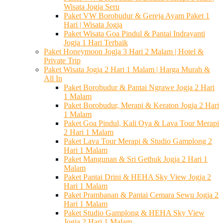
Wisata Jogja Seru
Paket VW Borobudur & Gereja Ayam Paket 1
Hari | Wisata Jogja
Paket Wisata Goa Pindul & Pantai Indrayanti
Jogja 1 Hari Terbaik
Paket Honeymoon Jogja 3 Hari 2 Malam | Hotel &
Private Trip
Paket Wisata Jogja 2 Hari 1 Malam | Harga Murah &
All In
Paket Borobudur & Pantai Ngrawe Jogja 2 Hari
1 Malam
Paket Borobudur, Merapi & Keraton Jogja 2 Hari
1 Malam
Paket Goa Pindul, Kali Oya & Lava Tour Merapi
2 Hari 1 Malam
Paket Lava Tour Merapi & Studio Gamplong 2
Hari 1 Malam
Paket Mangunan & Sri Gethuk Jogja 2 Hari 1
Malam
Paket Pantai Drini & HEHA Sky View Jogja 2
Hari 1 Malam
Paket Prambanan & Pantai Cemara Sewu Jogja 2
Hari 1 Malam
Paket Studio Gamplong & HEHA Sky View
Jogja 2 Hari 1 Malam