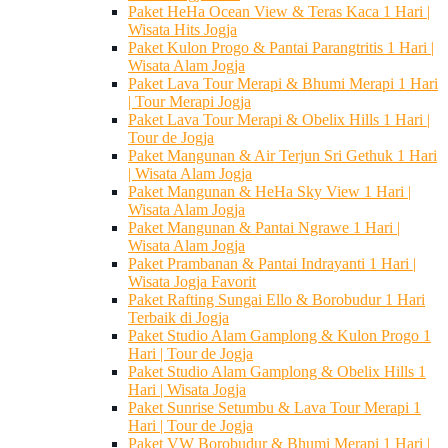
Paket HeHa Ocean View & Teras Kaca 1 Hari |
Wisata Hits Jogja
Paket Kulon Progo & Pantai Parangtritis 1 Hari |
Wisata Alam Jogja
Paket Lava Tour Merapi & Bhumi Merapi 1 Hari
| Tour Merapi Jogja
Paket Lava Tour Merapi & Obelix Hills 1 Hari |
Tour de Jogja
Paket Mangunan & Air Terjun Sri Gethuk 1 Hari
| Wisata Alam Jogja
Paket Mangunan & HeHa Sky View 1 Hari |
Wisata Alam Jogja
Paket Mangunan & Pantai Ngrawe 1 Hari |
Wisata Alam Jogja
Paket Prambanan & Pantai Indrayanti 1 Hari |
Wisata Jogja Favorit
Paket Rafting Sungai Ello & Borobudur 1 Hari
Terbaik di Jogja
Paket Studio Alam Gamplong & Kulon Progo 1
Hari | Tour de Jogja
Paket Studio Alam Gamplong & Obelix Hills 1
Hari | Wisata Jogja
Paket Sunrise Setumbu & Lava Tour Merapi 1
Hari | Tour de Jogja
Paket VW Borobudur & Bhumi Merapi 1 Hari |