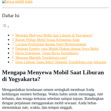
Daftar Isi
Mengapa Menyewa Mobil Saat Liburan di Yogyakarta?
Ragam Pilihan Mobil Sesuai Kebutuhan Anda
Layanan Profesional dengan Sopir Berpengalaman
Destinasi Populer yang Mudah Diakses dengan Sewa Mobil
Harga Transparan, Tanpa Biaya Tersembunyi
Mengapa Memilih TourdeJogja.com?
Ingin Liburan Tanpa Ribet? Hubungi TourdeJogja.com Sekarang
Mengapa Menyewa Mobil Saat Liburan
di Yogyakarta?
Mengandalkan kendaraan umum seringkali membuat Anda
kehilangan momen berharga. Waktu habis untuk menunggu, rute
terbatas, dan tenaga terkuras sebelum sampai tujuan. Bandingkan
dengan perjalanan menggunakan mobil sewaan: Anda bebas
menentukan rute, waktu, dan tempat singgah.