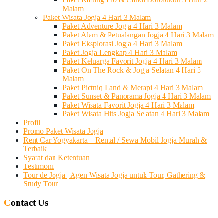
Malam
Paket Wisata Jogja 4 Hari 3 Malam
Paket Adventure Jogja 4 Hari 3 Malam
Paket Alam & Petualangan Jogja 4 Hari 3 Malam
Paket Eksplorasi Jogja 4 Hari 3 Malam
Paket Jogja Lengkap 4 Hari 3 Malam
Paket Keluarga Favorit Jogja 4 Hari 3 Malam
Paket On The Rock & Jogja Selatan 4 Hari 3
Malam
Paket Pictniq Land & Merapi 4 Hari 3 Malam
Paket Sunset & Panorama Jogja 4 Hari 3 Malam
Paket Wisata Favorit Jogja 4 Hari 3 Malam
Paket Wisata Hits Jogja Selatan 4 Hari 3 Malam
Profil
Promo Paket Wisata Jogja
Rent Car Yogyakarta – Rental / Sewa Mobil Jogja Murah &
Terbaik
Syarat dan Ketentuan
Testimoni
Tour de Jogja | Agen Wisata Jogja untuk Tour, Gathering &
Study Tour
Contact Us