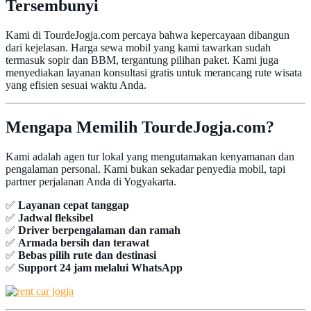
Tersembunyi
Kami di TourdeJogja.com percaya bahwa kepercayaan dibangun
dari kejelasan. Harga sewa mobil yang kami tawarkan sudah
termasuk sopir dan BBM, tergantung pilihan paket. Kami juga
menyediakan layanan konsultasi gratis untuk merancang rute wisata
yang efisien sesuai waktu Anda.
Mengapa Memilih TourdeJogja.com?
Kami adalah agen tur lokal yang mengutamakan kenyamanan dan
pengalaman personal. Kami bukan sekadar penyedia mobil, tapi
partner perjalanan Anda di Yogyakarta.
✅
Layanan cepat tanggap
✅
Jadwal fleksibel
✅
Driver berpengalaman dan ramah
✅
Armada bersih dan terawat
✅
Bebas pilih rute dan destinasi
✅
Support 24 jam melalui WhatsApp