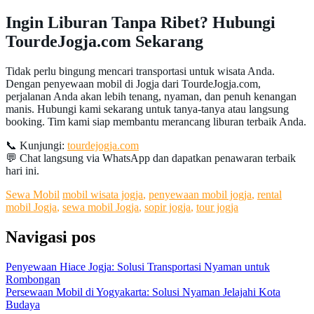
Ingin Liburan Tanpa Ribet? Hubungi
TourdeJogja.com Sekarang
Tidak perlu bingung mencari transportasi untuk wisata Anda.
Dengan penyewaan mobil di Jogja dari TourdeJogja.com,
perjalanan Anda akan lebih tenang, nyaman, dan penuh kenangan
manis. Hubungi kami sekarang untuk tanya-tanya atau langsung
booking. Tim kami siap membantu merancang liburan terbaik Anda.
📞 Kunjungi:
tourdejogja.com
💬 Chat langsung via WhatsApp dan dapatkan penawaran terbaik
hari ini.
Sewa Mobil
mobil wisata jogja
,
penyewaan mobil jogja
,
rental
mobil Jogja
,
sewa mobil Jogja
,
sopir jogja
,
tour jogja
Navigasi pos
Penyewaan Hiace Jogja: Solusi Transportasi Nyaman untuk
Rombongan
Persewaan Mobil di Yogyakarta: Solusi Nyaman Jelajahi Kota
Budaya