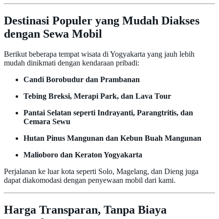
Destinasi Populer yang Mudah Diakses
dengan Sewa Mobil
Berikut beberapa tempat wisata di Yogyakarta yang jauh lebih
mudah dinikmati dengan kendaraan pribadi:
Candi Borobudur dan Prambanan
Tebing Breksi, Merapi Park, dan Lava Tour
Pantai Selatan seperti Indrayanti, Parangtritis, dan
Cemara Sewu
Hutan Pinus Mangunan dan Kebun Buah Mangunan
Malioboro dan Keraton Yogyakarta
Perjalanan ke luar kota seperti Solo, Magelang, dan Dieng juga
dapat diakomodasi dengan penyewaan mobil dari kami.
Harga Transparan, Tanpa Biaya