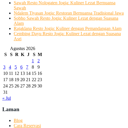
Sawah Resto Nologaten Jogja: Kuliner Lezat Bernuansa
Sawah
Ndalem Tiyasan Jogja: Restoran Bernuansa Tradisional Jawa
Sobho Sawah Resto Jogja: Kuliner Lezat dengan Suasana
Alam
Rajaklana Resto Jogja: Kuliner dengan Pemandangan Alam
Cembing Dayu Resto Jogja: Kuliner Lezat dengan Suasana
Asri
Agustus 2026
S
S
R
K
J
S
M
1
2
3
4
5
6
7
8
9
10
11
12
13
14
15
16
17
18
19
20
21
22
23
24
25
26
27
28
29
30
31
« Jul
Laman
Blog
Cara Reservasi