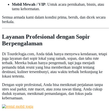
Mobil Mewah / VIP
: Untuk acara pernikahan, bisnis, atau
tamu kehormatan.
Semua armada kami dalam kondisi prima, bersih, dan dicek secara
berkala.
Layanan Profesional dengan Sopir
Berpengalaman
Di TourdeJogja.com, Anda tidak hanya menyewa kendaraan, tetapi
juga layanan dari sopir lokal yang ramah, sopan, dan tahu rute
terbaik. Mereka bukan hanya pengemudi, tapi juga menjadi
pemandu tidak resmi yang bisa memberikan insight tentang
destinasi, kuliner tersembunyi, atau waktu terbaik berkunjung ke
lokasi tertentu.
Dengan sopir profesional, Anda bisa menikmati perjalanan tanpa
stres soal parkir, rute macet, atau zona rawan tilang. Anda cukup
duduk nyaman, menikmati pemandangan, dan fokus pada
kebersamaan.