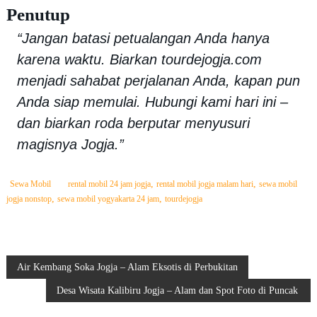
Penutup
“Jangan batasi petualangan Anda hanya
karena waktu. Biarkan tourdejogja.com
menjadi sahabat perjalanan Anda, kapan pun
Anda siap memulai. Hubungi kami hari ini –
dan biarkan roda berputar menyusuri
magisnya Jogja.”
,
,
Sewa Mobil
rental mobil 24 jam jogja
rental mobil jogja malam hari
sewa mobil
,
,
jogja nonstop
sewa mobil yogyakarta 24 jam
tourdejogja
N
Air Kembang Soka Jogja – Alam Eksotis di Perbukitan
Desa Wisata Kalibiru Jogja – Alam dan Spot Foto di Puncak
a