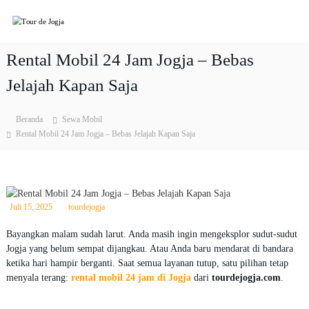
L
T
P
o
a
n
o
k
c
u
Rental Mobil 24 Jam Jogja – Bebas
e
a
r
t
t
Jelajah Kapan Saja
T
d
k
o
e
u
e
J
r
Beranda
Sewa Mobil
k
&
Rental Mobil 24 Jam Jogja – Bebas Jelajah Kapan Saja
o
o
W
n
g
i
t
j
s
e
a
a
t
n
a
Juli 15, 2025
tourdejogja
J
o
Bayangkan malam sudah larut. Anda masih ingin mengeksplor sudut-sudut
g
Jogja yang belum sempat dijangkau. Atau Anda baru mendarat di bandara
j
ketika hari hampir berganti. Saat semua layanan tutup, satu pilihan tetap
a
menyala terang:
rental mobil 24 jam di Jogja
dari
tourdejogja.com
.
2
0
2