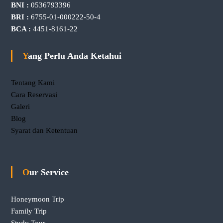
BNI :
0536793396
BRI :
6755-01-000222-50-4
BCA :
4451-8161-22
Yang Perlu Anda Ketahui
Tentang Kami
Cara Reservasi
Galeri
Blog
Syarat dan Ketentuan
Our Service
Honeymoon Trip
Family Trip
Study Tour