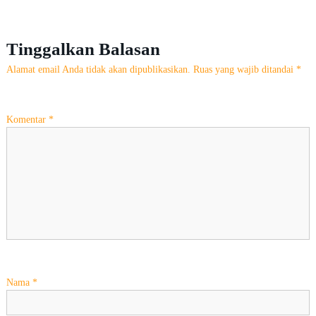
v
i
Tinggalkan Balasan
Alamat email Anda tidak akan dipublikasikan.
Ruas yang wajib ditandai
*
g
a
Komentar
*
s
i
p
o
s
Nama
*