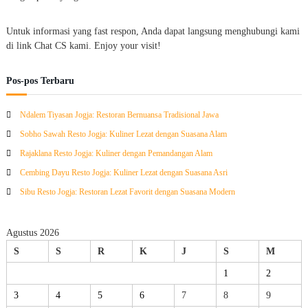
Untuk informasi yang fast respon, Anda dapat langsung menghubungi kami
di link Chat CS kami. Enjoy your visit!
Pos-pos Terbaru
Ndalem Tiyasan Jogja: Restoran Bernuansa Tradisional Jawa
Sobho Sawah Resto Jogja: Kuliner Lezat dengan Suasana Alam
Rajaklana Resto Jogja: Kuliner dengan Pemandangan Alam
Cembing Dayu Resto Jogja: Kuliner Lezat dengan Suasana Asri
Sibu Resto Jogja: Restoran Lezat Favorit dengan Suasana Modern
Agustus 2026
S
S
R
K
J
S
M
1
2
3
4
5
6
7
8
9