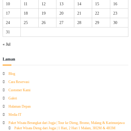
10
11
12
13
14
15
16
17
18
19
20
21
22
23
24
25
26
27
28
29
30
31
« Jul
Laman
Blog
Cara Reservasi
Customer Kami
Galeri
Halaman Depan
Media IT
Paket Wisata Berangkat dari Jogja | Tour ke Dieng, Bromo, Malang & Karimunjawa
Paket Wisata Dieng dari Jogja | 1 Hari, 2 Hari 1 Malam, 3H2M & 4H3M