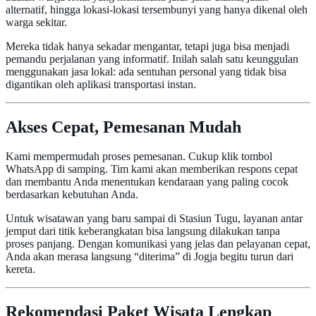
alternatif, hingga lokasi-lokasi tersembunyi yang hanya dikenal oleh
warga sekitar.
Mereka tidak hanya sekadar mengantar, tetapi juga bisa menjadi
pemandu perjalanan yang informatif. Inilah salah satu keunggulan
menggunakan jasa lokal: ada sentuhan personal yang tidak bisa
digantikan oleh aplikasi transportasi instan.
Akses Cepat, Pemesanan Mudah
Kami mempermudah proses pemesanan. Cukup klik tombol
WhatsApp di samping. Tim kami akan memberikan respons cepat
dan membantu Anda menentukan kendaraan yang paling cocok
berdasarkan kebutuhan Anda.
Untuk wisatawan yang baru sampai di Stasiun Tugu, layanan antar
jemput dari titik keberangkatan bisa langsung dilakukan tanpa
proses panjang. Dengan komunikasi yang jelas dan pelayanan cepat,
Anda akan merasa langsung “diterima” di Jogja begitu turun dari
kereta.
Rekomendasi Paket Wisata Lengkap