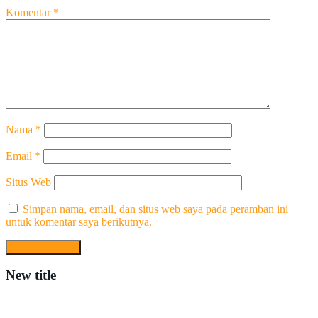
Komentar
*
Nama
*
Email
*
Situs Web
Simpan nama, email, dan situs web saya pada peramban ini
untuk komentar saya berikutnya.
New title