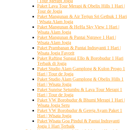
| Tour Merapi Jogja
Paket Lava Tour Merapi & Obelix Hills 1 Hari |
Tour de Jogja
Paket Mangunan & Air Terjun Sri Gethuk 1 Hari
| Wisata Alam Jogja
Paket Mangunan & HeHa Sky View 1 Hari |
Wisata Alam Jogja
Paket Mangunan & Pantai Ngrawe 1 Hari |
Wisata Alam Jogja
Paket Prambanan & Pantai Indrayanti 1 Hari |
Wisata Jogja Favorit
Paket Rafting Sungai Ello & Borobudur 1 Hari
Terbaik di Jogja
Paket Studio Alam Gamplong & Kulon Progo 1
Hari | Tour de Jogja
Paket Studio Alam Gamplong & Obelix Hills 1
Hari | Wisata Jogja
Paket Sunrise Setumbu & Lava Tour Merapi 1
Hari | Tour de Jogja
Paket VW Borobudur & Bhumi Merapi 1 Hari |
Wisata Jogja Seru
Paket VW Borobudur & Gereja Ayam Paket 1
Hari | Wisata Jogja
Paket Wisata Goa Pindul & Pantai Indrayanti
Jogja 1 Hari Terbaik