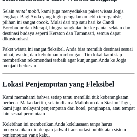
Selain
rental mobil
, kami juga menyediakan paket wisata Jogja
lengkap. Bagi Anda yang ingin pengalaman lebih terorganisir,
pilihan ini sangat cocok. Mulai dari trip satu hari ke Candi
Borobudur dan Merapi, hingga rangkaian tur ke pantai selatan dan
destinasi budaya seperti Keraton dan Tamansari, semua dapat
dikustomisasi.
Paket wisata ini sangat fleksibel. Anda bisa memilih destinasi sesuai
minat, waktu, dan kebutuhan rombongan. Tim lokal kami siap
memberikan rekomendasi terbaik agar kunjungan Anda ke Jogja
menjadi berkesan.
Lokasi Penjemputan yang Fleksibel
Kami memahami bahwa setiap tamu memiliki titik keberangkatan
berbeda. Maka dari itu, selain di area Malioboro dan Stasiun Tugu,
kami juga melayani penjemputan dari hotel, penginapan, atau tempat
lain sesuai permintaan.
Kelebihan ini memberikan Anda keleluasaan tanpa harus
menyesuaikan diri dengan jadwal transportasi publik atau sistem
penjemputan yang kaku.