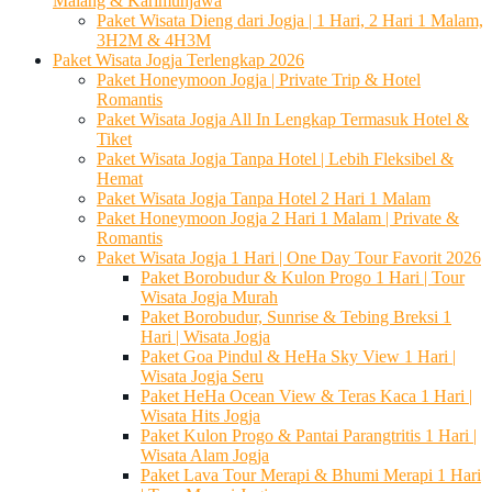
Malang & Karimunjawa
Paket Wisata Dieng dari Jogja | 1 Hari, 2 Hari 1 Malam,
3H2M & 4H3M
Paket Wisata Jogja Terlengkap 2026
Paket Honeymoon Jogja | Private Trip & Hotel
Romantis
Paket Wisata Jogja All In Lengkap Termasuk Hotel &
Tiket
Paket Wisata Jogja Tanpa Hotel | Lebih Fleksibel &
Hemat
Paket Wisata Jogja Tanpa Hotel 2 Hari 1 Malam
Paket Honeymoon Jogja 2 Hari 1 Malam | Private &
Romantis
Paket Wisata Jogja 1 Hari | One Day Tour Favorit 2026
Paket Borobudur & Kulon Progo 1 Hari | Tour
Wisata Jogja Murah
Paket Borobudur, Sunrise & Tebing Breksi 1
Hari | Wisata Jogja
Paket Goa Pindul & HeHa Sky View 1 Hari |
Wisata Jogja Seru
Paket HeHa Ocean View & Teras Kaca 1 Hari |
Wisata Hits Jogja
Paket Kulon Progo & Pantai Parangtritis 1 Hari |
Wisata Alam Jogja
Paket Lava Tour Merapi & Bhumi Merapi 1 Hari