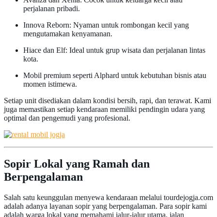
perjalanan pribadi.
Innova Reborn: Nyaman untuk rombongan kecil yang
mengutamakan kenyamanan.
Hiace dan Elf: Ideal untuk grup wisata dan perjalanan lintas
kota.
Mobil premium seperti Alphard untuk kebutuhan bisnis atau
momen istimewa.
Setiap unit disediakan dalam kondisi bersih, rapi, dan terawat. Kami
juga memastikan setiap kendaraan memiliki pendingin udara yang
optimal dan pengemudi yang profesional.
Sopir Lokal yang Ramah dan
Berpengalaman
Salah satu keunggulan menyewa kendaraan melalui tourdejogja.com
adalah adanya layanan sopir yang berpengalaman. Para sopir kami
adalah warga lokal yang memahami jalur-jalur utama, jalan