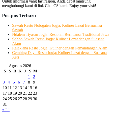
Untuk informasi yang fast respon, Anda dapat langsung
menghubungi kami di link Chat CS kami. Enjoy your visit!
Pos-pos Terbaru
Sawah Resto Nologaten Jogja: Kuliner Lezat Bernuansa
Sawah
Ndalem Tiyasan Jogja: Restoran Bernuansa Tradisional Jawa
Sobho Sawah Resto Jogja: Kuliner Lezat dengan Suasana
Alam
Rajaklana Resto Jogja: Kuliner dengan Pemandangan Alam
Cembing Dayu Resto Jogja: Kuliner Lezat dengan Suasana
Asri
Agustus 2026
S
S
R
K
J
S
M
1
2
3
4
5
6
7
8
9
10
11
12
13
14
15
16
17
18
19
20
21
22
23
24
25
26
27
28
29
30
31
« Jul