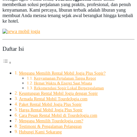
memberikan solusi perjalanan yang praktis, profesional, dan penuh
kenyamanan. Kami percaya, liburan terbaik adalah liburan yang
membuat Anda merasa tenang sejak awal berangkat hingga kembali
ke hotel.
Daftar Isi
Mengapa Memilih Rental Mobil Jogja Plus Sopir?
Kenyamanan Perjalanan Tanpa Repot
Hemat Waktu & Energi Saat Wisata
Rekomendasi Sopir Lokal Berpengalaman
Keuntungan Rental Mobil Jogja dengan Sopir
Armada Rental Mobil TourdeJogja.com
Paket Rental Mobil Jogja Plus Sopir
Harga Rental Mobil Jogja Plus Sopir
Cara Pesan Rental Mobil di TourdeJogja.com
Mengapa Memilih TourdeJogja.com?
Testimoni & Pengalaman Pelanggan
Hubungi Kami Sekarang