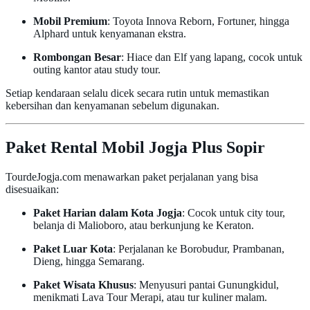
Mobil Premium
: Toyota Innova Reborn, Fortuner, hingga
Alphard untuk kenyamanan ekstra.
Rombongan Besar
: Hiace dan Elf yang lapang, cocok untuk
outing kantor atau study tour.
Setiap kendaraan selalu dicek secara rutin untuk memastikan
kebersihan dan kenyamanan sebelum digunakan.
Paket Rental Mobil Jogja Plus Sopir
TourdeJogja.com menawarkan paket perjalanan yang bisa
disesuaikan:
Paket Harian dalam Kota Jogja
: Cocok untuk city tour,
belanja di Malioboro, atau berkunjung ke Keraton.
Paket Luar Kota
: Perjalanan ke Borobudur, Prambanan,
Dieng, hingga Semarang.
Paket Wisata Khusus
: Menyusuri pantai Gunungkidul,
menikmati Lava Tour Merapi, atau tur kuliner malam.