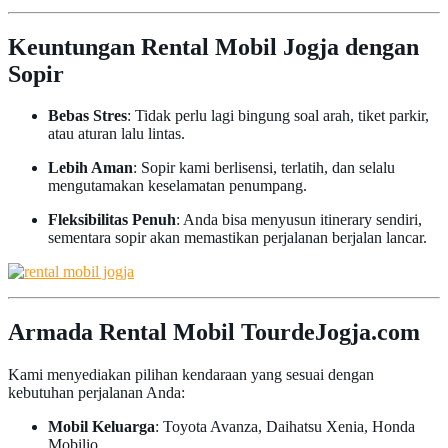
Keuntungan Rental Mobil Jogja dengan
Sopir
Bebas Stres
: Tidak perlu lagi bingung soal arah, tiket parkir,
atau aturan lalu lintas.
Lebih Aman
: Sopir kami berlisensi, terlatih, dan selalu
mengutamakan keselamatan penumpang.
Fleksibilitas Penuh
: Anda bisa menyusun itinerary sendiri,
sementara sopir akan memastikan perjalanan berjalan lancar.
Armada Rental Mobil TourdeJogja.com
Kami menyediakan pilihan kendaraan yang sesuai dengan
kebutuhan perjalanan Anda:
Mobil Keluarga
: Toyota Avanza, Daihatsu Xenia, Honda
Mobilio.