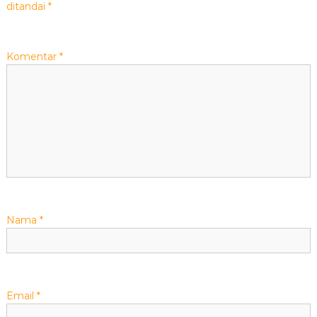
a
ditandai
*
s
Komentar
*
i
p
o
s
Nama
*
Email
*