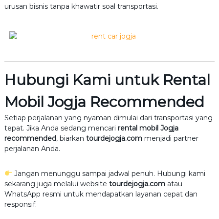
urusan bisnis tanpa khawatir soal transportasi.
Hubungi Kami untuk Rental
Mobil Jogja Recommended
Setiap perjalanan yang nyaman dimulai dari transportasi yang
tepat. Jika Anda sedang mencari
rental mobil Jogja
recommended
, biarkan
tourdejogja.com
menjadi partner
perjalanan Anda.
Jangan menunggu sampai jadwal penuh. Hubungi kami
sekarang juga melalui website
tourdejogja.com
atau
WhatsApp resmi untuk mendapatkan layanan cepat dan
responsif.