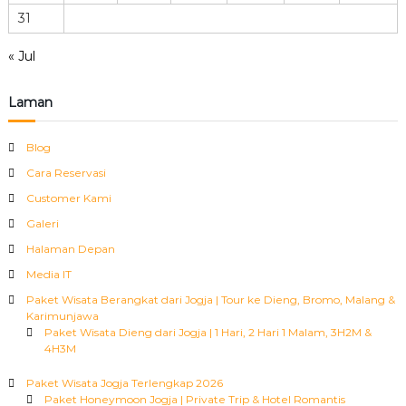
31
« Jul
Laman
Blog
Cara Reservasi
Customer Kami
Galeri
Halaman Depan
Media IT
Paket Wisata Berangkat dari Jogja | Tour ke Dieng, Bromo, Malang &
Karimunjawa
Paket Wisata Dieng dari Jogja | 1 Hari, 2 Hari 1 Malam, 3H2M &
4H3M
Paket Wisata Jogja Terlengkap 2026
Paket Honeymoon Jogja | Private Trip & Hotel Romantis