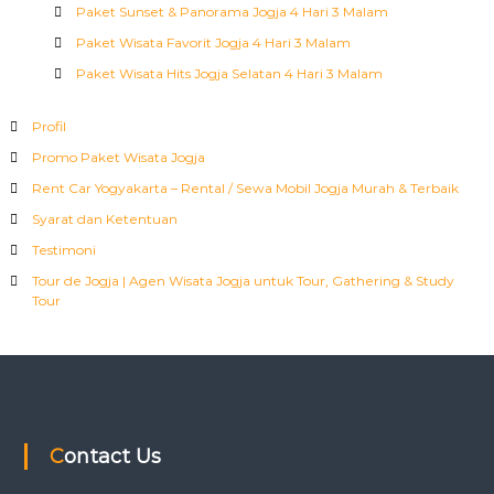
Paket Sunset & Panorama Jogja 4 Hari 3 Malam
Paket Wisata Favorit Jogja 4 Hari 3 Malam
Paket Wisata Hits Jogja Selatan 4 Hari 3 Malam
Profil
Promo Paket Wisata Jogja
Rent Car Yogyakarta – Rental / Sewa Mobil Jogja Murah & Terbaik
Syarat dan Ketentuan
Testimoni
Tour de Jogja | Agen Wisata Jogja untuk Tour, Gathering & Study
Tour
Contact Us