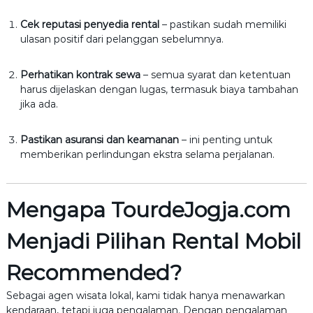
Cek reputasi penyedia rental
– pastikan sudah memiliki
ulasan positif dari pelanggan sebelumnya.
Perhatikan kontrak sewa
– semua syarat dan ketentuan
harus dijelaskan dengan lugas, termasuk biaya tambahan
jika ada.
Pastikan asuransi dan keamanan
– ini penting untuk
memberikan perlindungan ekstra selama perjalanan.
Mengapa TourdeJogja.com
Menjadi Pilihan Rental Mobil
Recommended?
Sebagai agen wisata lokal, kami tidak hanya menawarkan
kendaraan, tetapi juga pengalaman. Dengan pengalaman