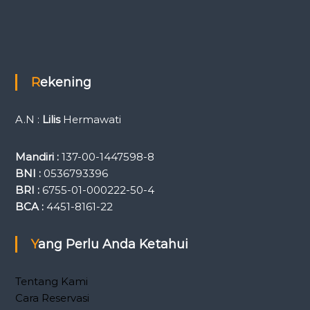
Rekening
A.N :
Lilis
Hermawati
Mandiri :
137-00-1447598-8
BNI :
0536793396
BRI :
6755-01-000222-50-4
BCA :
4451-8161-22
Yang Perlu Anda Ketahui
Tentang Kami
Cara Reservasi