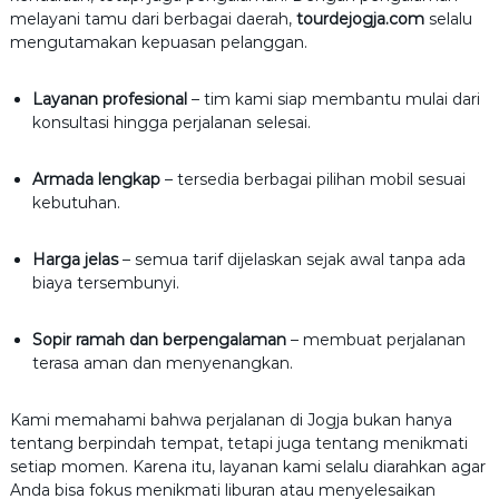
melayani tamu dari berbagai daerah,
tourdejogja.com
selalu
mengutamakan kepuasan pelanggan.
Layanan profesional
– tim kami siap membantu mulai dari
konsultasi hingga perjalanan selesai.
Armada lengkap
– tersedia berbagai pilihan mobil sesuai
kebutuhan.
Harga jelas
– semua tarif dijelaskan sejak awal tanpa ada
biaya tersembunyi.
Sopir ramah dan berpengalaman
– membuat perjalanan
terasa aman dan menyenangkan.
Kami memahami bahwa perjalanan di Jogja bukan hanya
tentang berpindah tempat, tetapi juga tentang menikmati
setiap momen. Karena itu, layanan kami selalu diarahkan agar
Anda bisa fokus menikmati liburan atau menyelesaikan