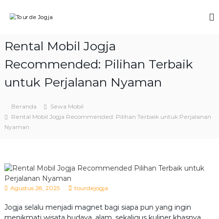
L
o
T
P
n
a
o
k
c
u
Rental Mobil Jogja
e
a
r
t
t
T
Recommended: Pilihan Terbaik
d
k
o
e
e
u
untuk Perjalanan Nyaman
k
J
r
&
o
o
W
n
Beranda
Sewa Mobil
g
i
t
Rental Mobil Jogja Recommended: Pilihan Terbaik untuk Perjalanan
j
s
e
Nyaman
a
a
n
t
a
J
o
g
j
Agustus 28, 2025
tourdejogja
a
2
Jogja selalu menjadi magnet bagi siapa pun yang ingin
0
menikmati wisata budaya, alam, sekaligus kuliner khasnya.
2