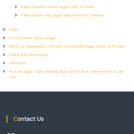
Paket Wisata Favorit Jogja 4 Hari 3 Malam
Paket Wisata Hits Jogja Selatan 4 Hari 3 Malam
Profil
Promo Paket Wisata Jogja
Rent Car Yogyakarta – Rental / Sewa Mobil Jogja Murah & Terbaik
Syarat dan Ketentuan
Testimoni
Tour de Jogja | Agen Wisata Jogja untuk Tour, Gathering & Study
Tour
Contact Us