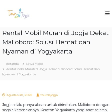
L
o
T
P
a
n
o
k
c
u
e
a
r
t
t
T
Rental Mobil Murah di Jogja Dekat
d
k
o
e
e
u
Malioboro: Solusi Hemat dan
J
r
k
&
o
o
Nyaman di Yogyakarta
W
n
g
i
t
j
s
Beranda
Sewa Mobil
e
a
a
Rental Mobil Murah di Jogja Dekat Malioboro: Solusi Hemat dan
n
t
Nyaman di Yogyakarta
a
J
o
g
j
Agustus 30, 2025
tourdejogja
a
2
Jogja selalu punya alasan untuk dirindukan. Malioboro dengan
0
segala keramaiannya, Keraton Yogyakarta yang sarat sejarah,
2