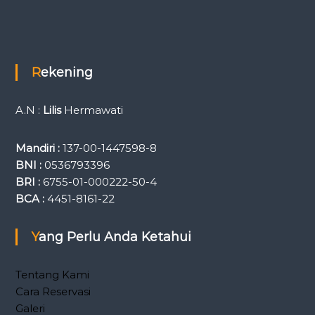
Rekening
A.N :
Lilis
Hermawati
Mandiri :
137-00-1447598-8
BNI :
0536793396
BRI :
6755-01-000222-50-4
BCA :
4451-8161-22
Yang Perlu Anda Ketahui
Tentang Kami
Cara Reservasi
Galeri