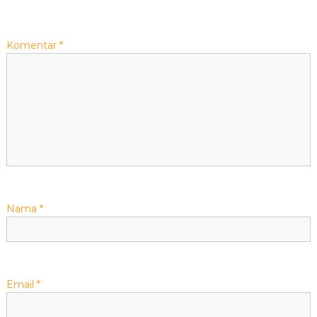
s
Komentar
*
i
p
o
s
Nama
*
Email
*