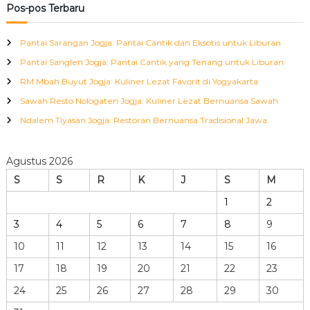
Pos-pos Terbaru
Pantai Sarangan Jogja: Pantai Cantik dan Eksotis untuk Liburan
Pantai Sanglen Jogja: Pantai Cantik yang Tenang untuk Liburan
RM Mbah Buyut Jogja: Kuliner Lezat Favorit di Yogyakarta
Sawah Resto Nologaten Jogja: Kuliner Lezat Bernuansa Sawah
Ndalem Tiyasan Jogja: Restoran Bernuansa Tradisional Jawa
Agustus 2026
S
S
R
K
J
S
M
1
2
3
4
5
6
7
8
9
10
11
12
13
14
15
16
17
18
19
20
21
22
23
24
25
26
27
28
29
30