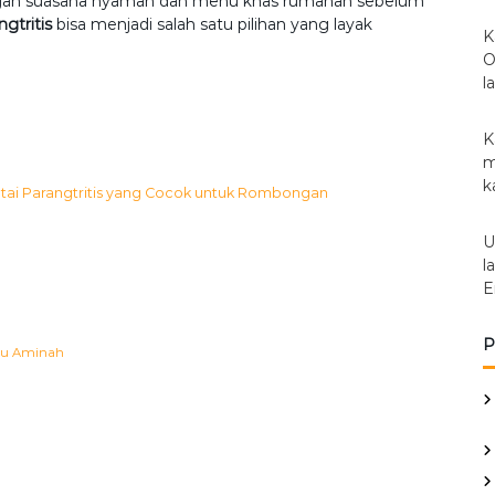
gan suasana nyaman dan menu khas rumahan sebelum
gtritis
bisa menjadi salah satu pilihan yang layak
K
O
l
K
m
k
tai Parangtritis yang Cocok untuk Rombongan
U
l
E
P
 Bu Aminah