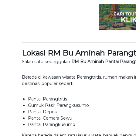
Lokasi RM Bu Aminah Parangtr
Salah satu keunggulan
RM Bu Aminah Pantai Parangtr
Berada di kawasan wisata Parangtritis, rumah makan 
destinasi populer seperti:
Pantai Parangtritis
Gumuk Pasir Parangkusumo
Pantai Depok
Pantai Cemara Sewu
Pantai Parangkusumo
Karena berada dalam satu jalur wisata, banyak pe