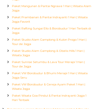
Paket Mangunan & Pantai Ngrawe 1 Hari | Wisata Alam
Jogja
Paket Prambanan & Pantai Indrayanti 1 Hari | Wisata
Jogja Favorit
Paket Rafting Sungai Ello & Borobudur 1 Hari Terbaik di
Jogja
Paket Studio Alam Gamplong & Kulon Progo 1 Hari |
Tour de Jogja
Paket Studio Alam Gamplong & Obelix Hills 1 Hari |
Wisata Jogja
Paket Sunrise Setumbu & Lava Tour Merapi 1 Hari |
Tour de Jogja
Paket VW Borobudur & Bhumi Merapi 1 Hari | Wisata
Jogja Seru
Paket VW Borobudur & Gereja Ayam Paket 1 Hari |
Wisata Jogja
Paket Wisata Goa Pindul & Pantai Indrayanti Jogja 1
Hari Terbaik