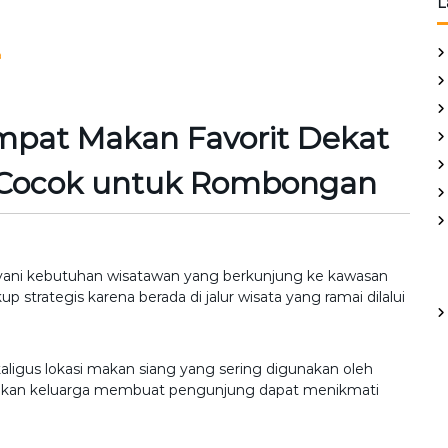
L
a
mpat Makan Favorit Dekat
ng Cocok untuk Rombongan
ni kebutuhan wisatawan yang berkunjung ke kawasan
p strategis karena berada di jalur wisata yang ramai dilalui
aligus lokasi makan siang yang sering digunakan oleh
 makan keluarga membuat pengunjung dapat menikmati