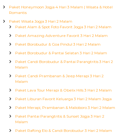
Paket Honeymoon Jogja 4 Hari 3 Malam | Wisata & Hotel
Romantis
Paket Wisata Jogja 3 Hari 2 Malam
Paket Alam & Spot Foto Favorit Jogja 3 Hari 2 Malam
Paket Amazing Adventure Favorit 3 Hari 2 Malam
Paket Borobudur & Goa Pindul 3 Hari 2 Malam
Paket Borobudur & Pantai Selatan 3 Hari 2 Malam
Paket Candi Borobudur & Pantai Parangtritis 3 Hari 2
Malam
Paket Candi Prambanan & Jeep Merapi 3 Hari 2
Malam
Paket Lava Tour Merapi & Obelix Hills 3 Hari 2 Malam
Paket Liburan Favorit Keluarga 3 Hari 2 Malam Jogja
Paket Merapi, Prambanan & Malioboro 3 Hari 2 Malam
Paket Pantai Parangtritis & Sunset Jogja 3 Hari 2
Malam
Paket Rafting Elo & Candi Borobudur 3 Hari 2 Malam