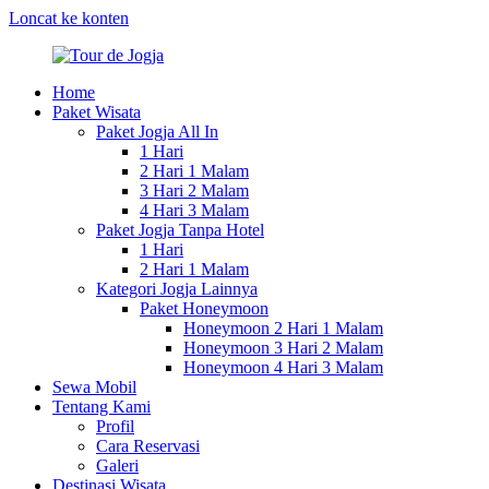
Loncat ke konten
Home
Tour
Paket
Paket Wisata
de
Tour
Paket Jogja All In
Jogja
&
1 Hari
Wisata
2 Hari 1 Malam
Jogja
3 Hari 2 Malam
2025
4 Hari 3 Malam
Paket Jogja Tanpa Hotel
1 Hari
2 Hari 1 Malam
Kategori Jogja Lainnya
Paket Honeymoon
Honeymoon 2 Hari 1 Malam
Honeymoon 3 Hari 2 Malam
Honeymoon 4 Hari 3 Malam
Sewa Mobil
Tentang Kami
Profil
Cara Reservasi
Galeri
Destinasi Wisata