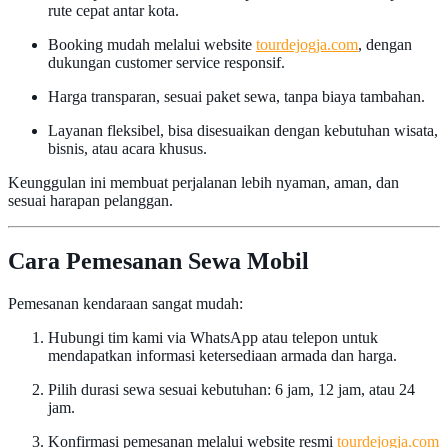
rute cepat antar kota.
Booking mudah melalui website
tourdejogja.com
, dengan
dukungan customer service responsif.
Harga transparan, sesuai paket sewa, tanpa biaya tambahan.
Layanan fleksibel, bisa disesuaikan dengan kebutuhan wisata,
bisnis, atau acara khusus.
Keunggulan ini membuat perjalanan lebih nyaman, aman, dan
sesuai harapan pelanggan.
Cara Pemesanan Sewa Mobil
Pemesanan kendaraan sangat mudah:
Hubungi tim kami via WhatsApp atau telepon untuk
mendapatkan informasi ketersediaan armada dan harga.
Pilih durasi sewa sesuai kebutuhan: 6 jam, 12 jam, atau 24
jam.
Konfirmasi pemesanan melalui website resmi
tourdejogja.com