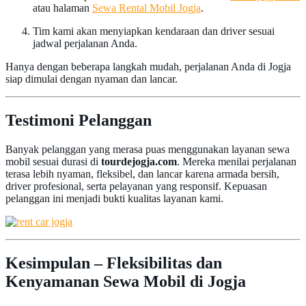
atau halaman
Sewa Rental Mobil Jogja
.
Tim kami akan menyiapkan kendaraan dan driver sesuai
jadwal perjalanan Anda.
Hanya dengan beberapa langkah mudah, perjalanan Anda di Jogja
siap dimulai dengan nyaman dan lancar.
Testimoni Pelanggan
Banyak pelanggan yang merasa puas menggunakan layanan sewa
mobil sesuai durasi di
tourdejogja.com
. Mereka menilai perjalanan
terasa lebih nyaman, fleksibel, dan lancar karena armada bersih,
driver profesional, serta pelayanan yang responsif. Kepuasan
pelanggan ini menjadi bukti kualitas layanan kami.
Kesimpulan – Fleksibilitas dan
Kenyamanan Sewa Mobil di Jogja