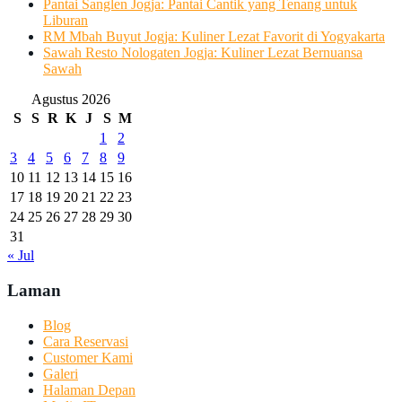
Pantai Sanglen Jogja: Pantai Cantik yang Tenang untuk
Liburan
RM Mbah Buyut Jogja: Kuliner Lezat Favorit di Yogyakarta
Sawah Resto Nologaten Jogja: Kuliner Lezat Bernuansa
Sawah
Agustus 2026
S
S
R
K
J
S
M
1
2
3
4
5
6
7
8
9
10
11
12
13
14
15
16
17
18
19
20
21
22
23
24
25
26
27
28
29
30
31
« Jul
Laman
Blog
Cara Reservasi
Customer Kami
Galeri
Halaman Depan