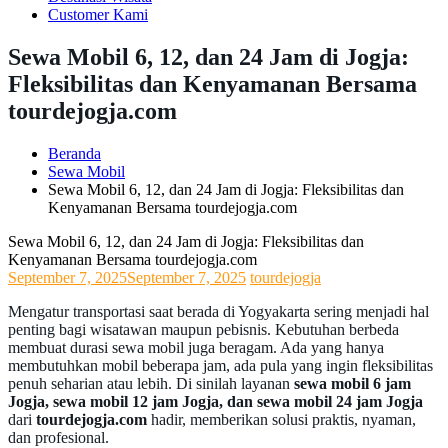
Customer Kami
Sewa Mobil 6, 12, dan 24 Jam di Jogja:
Fleksibilitas dan Kenyamanan Bersama
tourdejogja.com
Beranda
Sewa Mobil
Sewa Mobil 6, 12, dan 24 Jam di Jogja: Fleksibilitas dan
Kenyamanan Bersama tourdejogja.com
Sewa Mobil 6, 12, dan 24 Jam di Jogja: Fleksibilitas dan
Kenyamanan Bersama tourdejogja.com
September 7, 2025
September 7, 2025
tourdejogja
Mengatur transportasi saat berada di Yogyakarta sering menjadi hal
penting bagi wisatawan maupun pebisnis. Kebutuhan berbeda
membuat durasi sewa mobil juga beragam. Ada yang hanya
membutuhkan mobil beberapa jam, ada pula yang ingin fleksibilitas
penuh seharian atau lebih. Di sinilah layanan
sewa mobil 6 jam
Jogja, sewa mobil 12 jam Jogja, dan sewa mobil 24 jam Jogja
dari
tourdejogja.com
hadir, memberikan solusi praktis, nyaman,
dan profesional.