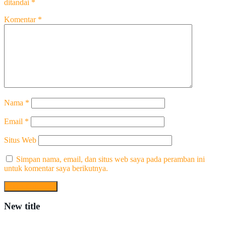
ditandai
*
Komentar
*
Nama
*
Email
*
Situs Web
Simpan nama, email, dan situs web saya pada peramban ini
untuk komentar saya berikutnya.
New title