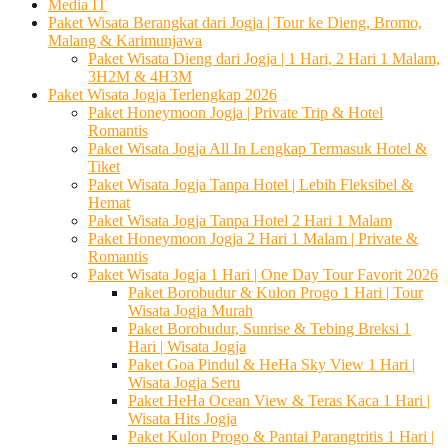
Media IT
Paket Wisata Berangkat dari Jogja | Tour ke Dieng, Bromo,
Malang & Karimunjawa
Paket Wisata Dieng dari Jogja | 1 Hari, 2 Hari 1 Malam,
3H2M & 4H3M
Paket Wisata Jogja Terlengkap 2026
Paket Honeymoon Jogja | Private Trip & Hotel
Romantis
Paket Wisata Jogja All In Lengkap Termasuk Hotel &
Tiket
Paket Wisata Jogja Tanpa Hotel | Lebih Fleksibel &
Hemat
Paket Wisata Jogja Tanpa Hotel 2 Hari 1 Malam
Paket Honeymoon Jogja 2 Hari 1 Malam | Private &
Romantis
Paket Wisata Jogja 1 Hari | One Day Tour Favorit 2026
Paket Borobudur & Kulon Progo 1 Hari | Tour
Wisata Jogja Murah
Paket Borobudur, Sunrise & Tebing Breksi 1
Hari | Wisata Jogja
Paket Goa Pindul & HeHa Sky View 1 Hari |
Wisata Jogja Seru
Paket HeHa Ocean View & Teras Kaca 1 Hari |
Wisata Hits Jogja
Paket Kulon Progo & Pantai Parangtritis 1 Hari |