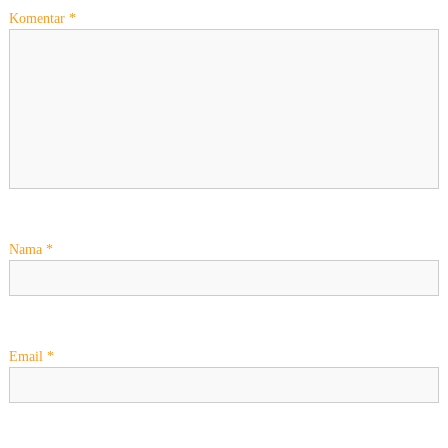
Komentar
*
s
i
p
o
s
Nama
*
Email
*