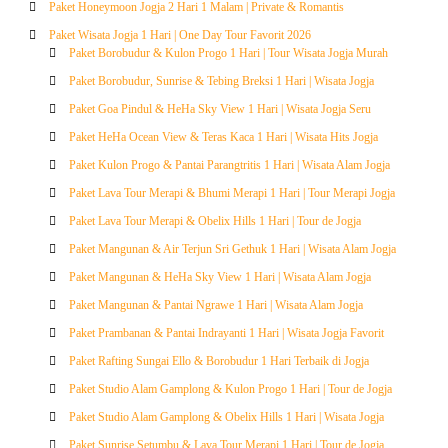
Paket Honeymoon Jogja 2 Hari 1 Malam | Private & Romantis
Paket Wisata Jogja 1 Hari | One Day Tour Favorit 2026
Paket Borobudur & Kulon Progo 1 Hari | Tour Wisata Jogja Murah
Paket Borobudur, Sunrise & Tebing Breksi 1 Hari | Wisata Jogja
Paket Goa Pindul & HeHa Sky View 1 Hari | Wisata Jogja Seru
Paket HeHa Ocean View & Teras Kaca 1 Hari | Wisata Hits Jogja
Paket Kulon Progo & Pantai Parangtritis 1 Hari | Wisata Alam Jogja
Paket Lava Tour Merapi & Bhumi Merapi 1 Hari | Tour Merapi Jogja
Paket Lava Tour Merapi & Obelix Hills 1 Hari | Tour de Jogja
Paket Mangunan & Air Terjun Sri Gethuk 1 Hari | Wisata Alam Jogja
Paket Mangunan & HeHa Sky View 1 Hari | Wisata Alam Jogja
Paket Mangunan & Pantai Ngrawe 1 Hari | Wisata Alam Jogja
Paket Prambanan & Pantai Indrayanti 1 Hari | Wisata Jogja Favorit
Paket Rafting Sungai Ello & Borobudur 1 Hari Terbaik di Jogja
Paket Studio Alam Gamplong & Kulon Progo 1 Hari | Tour de Jogja
Paket Studio Alam Gamplong & Obelix Hills 1 Hari | Wisata Jogja
Paket Sunrise Setumbu & Lava Tour Merapi 1 Hari | Tour de Jogja