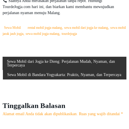
Saatnya Anda merasakan perjalanan tanpa repot. Hubungi
TourdeJogja.com hari ini, dan biarkan kami membantu mewujudkan
perjalanan nyaman menuju Malang.
,
,
Sewa Mobil
rental mobil jogja malang
sewa mobil dari jogja ke malang
sewa mobil
,
,
jarak jauh jogja
sewa mobil jogja malang
tourdejogja
N
Sewa Mobil dari Jogja ke Dieng: Perjalanan Mudah, Nyaman, dan
Terpercaya
a
Sewa Mobil di Bandara Yogyakarta: Praktis, Nyaman, dan Terpercaya
v
i
Tinggalkan Balasan
g
Alamat email Anda tidak akan dipublikasikan.
Ruas yang wajib ditandai
*
a