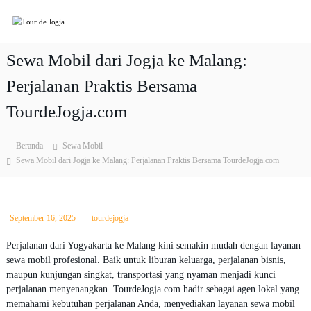
L
T
P
o
a
n
o
k
c
u
Sewa Mobil dari Jogja ke Malang:
e
a
r
t
t
Perjalanan Praktis Bersama
T
d
k
o
e
TourdeJogja.com
u
e
J
r
k
&
o
o
W
Beranda
Sewa Mobil
n
g
i
Sewa Mobil dari Jogja ke Malang: Perjalanan Praktis Bersama TourdeJogja.com
t
j
s
e
a
a
t
n
a
September 16, 2025
tourdejogja
J
o
g
Perjalanan dari Yogyakarta ke Malang kini semakin mudah dengan layanan
j
sewa mobil profesional. Baik untuk liburan keluarga, perjalanan bisnis,
a
maupun kunjungan singkat, transportasi yang nyaman menjadi kunci
2
perjalanan menyenangkan. TourdeJogja.com hadir sebagai agen lokal yang
0
memahami kebutuhan perjalanan Anda, menyediakan layanan sewa mobil
2