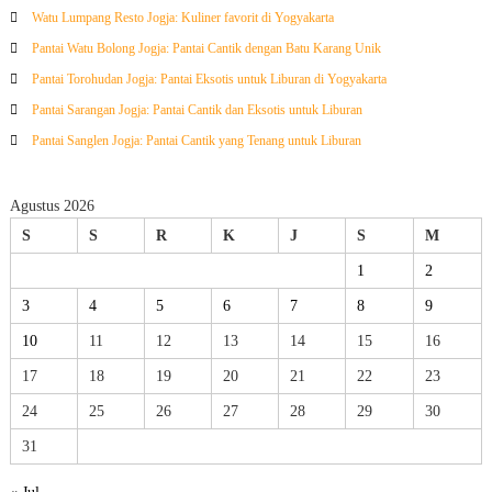
Watu Lumpang Resto Jogja: Kuliner favorit di Yogyakarta
Pantai Watu Bolong Jogja: Pantai Cantik dengan Batu Karang Unik
Pantai Torohudan Jogja: Pantai Eksotis untuk Liburan di Yogyakarta
Pantai Sarangan Jogja: Pantai Cantik dan Eksotis untuk Liburan
Pantai Sanglen Jogja: Pantai Cantik yang Tenang untuk Liburan
Agustus 2026
S
S
R
K
J
S
M
1
2
3
4
5
6
7
8
9
10
11
12
13
14
15
16
17
18
19
20
21
22
23
24
25
26
27
28
29
30
31