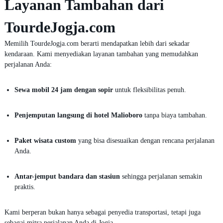
Layanan Tambahan dari
TourdeJogja.com
Memilih TourdeJogja.com berarti mendapatkan lebih dari sekadar
kendaraan. Kami menyediakan layanan tambahan yang memudahkan
perjalanan Anda:
Sewa mobil 24 jam dengan sopir
untuk fleksibilitas penuh.
Penjemputan langsung di hotel Malioboro
tanpa biaya tambahan.
Paket wisata custom
yang bisa disesuaikan dengan rencana perjalanan
Anda.
Antar-jemput bandara dan stasiun
sehingga perjalanan semakin
praktis.
Kami berperan bukan hanya sebagai penyedia transportasi, tetapi juga
sebagai mitra perjalanan Anda di Jogja.