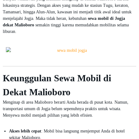
lokasinya strategis. Dengan akses yang mudah ke stasiun Tugu, keraton,
Tamansari, hingga Alun-Alun, kawasan ini menjadi titik awal ideal untuk
menjelajahi Jogja. Maka tidak heran, kebutuhan
sewa mobil di Jogja
dekat Malioboro
semakin tinggi karena memudahkan mobilitas selama
liburan.
Keunggulan Sewa Mobil di
Dekat Malioboro
Menginap di area Malioboro berarti Anda berada di pusat kota. Namun,
transportasi umum di Jogja belum sepenuhnya praktis untuk wisata.
Menyewa mobil menjadi pilihan yang lebih efisien.
Akses lebih cepat
: Mobil bisa langsung menjemput Anda di hotel
sekitar Malioboro.