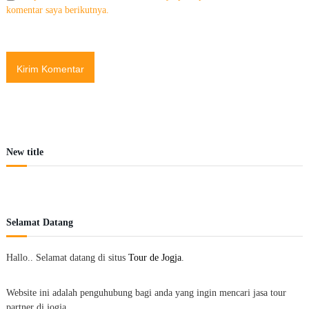
komentar saya berikutnya.
New title
Selamat Datang
Hallo.. Selamat datang di situs
Tour de Jogja
.
Website ini adalah penguhubung bagi anda yang ingin mencari jasa tour
partner di jogja.