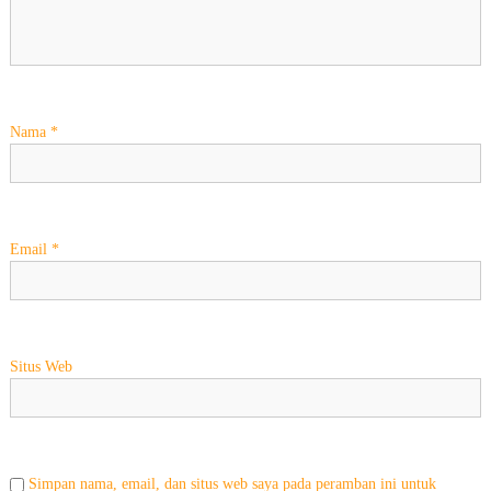
o
s
Nama
*
Email
*
Situs Web
Simpan nama, email, dan situs web saya pada peramban ini untuk