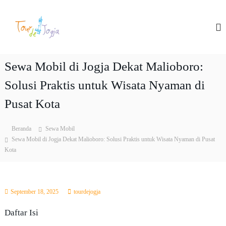
L
T
P
o
a
n
o
k
c
u
e
a
r
t
t
T
Sewa Mobil di Jogja Dekat Malioboro:
d
k
o
e
u
e
Solusi Praktis untuk Wisata Nyaman di
J
r
k
&
o
o
Pusat Kota
W
n
g
i
t
j
s
Beranda
Sewa Mobil
e
a
a
Sewa Mobil di Jogja Dekat Malioboro: Solusi Praktis untuk Wisata Nyaman di Pusat
t
n
Kota
a
J
o
g
j
September 18, 2025
tourdejogja
a
2
Daftar Isi
0
2