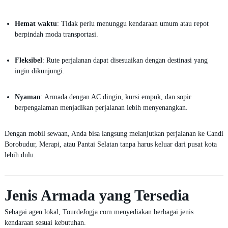
Hemat waktu
: Tidak perlu menunggu kendaraan umum atau repot
berpindah moda transportasi.
Fleksibel
: Rute perjalanan dapat disesuaikan dengan destinasi yang
ingin dikunjungi.
Nyaman
: Armada dengan AC dingin, kursi empuk, dan sopir
berpengalaman menjadikan perjalanan lebih menyenangkan.
Dengan mobil sewaan, Anda bisa langsung melanjutkan perjalanan ke Candi
Borobudur, Merapi, atau Pantai Selatan tanpa harus keluar dari pusat kota
lebih dulu.
Jenis Armada yang Tersedia
Sebagai agen lokal, TourdeJogja.com menyediakan berbagai jenis
kendaraan sesuai kebutuhan.