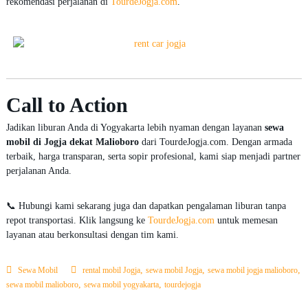
rekomendasi perjalanan di
TourdeJogja.com
.
Call to Action
Jadikan liburan Anda di Yogyakarta lebih nyaman dengan layanan
sewa
mobil di Jogja dekat Malioboro
dari TourdeJogja.com. Dengan armada
terbaik, harga transparan, serta sopir profesional, kami siap menjadi partner
perjalanan Anda.
📞 Hubungi kami sekarang juga dan dapatkan pengalaman liburan tanpa
repot transportasi. Klik langsung ke
TourdeJogja.com
untuk memesan
layanan atau berkonsultasi dengan tim kami.
,
,
,
Sewa Mobil
rental mobil Jogja
sewa mobil Jogja
sewa mobil jogja malioboro
,
,
sewa mobil malioboro
sewa mobil yogyakarta
tourdejogja