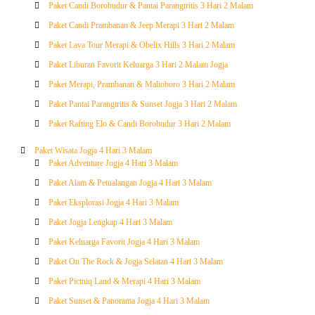
Paket Candi Borobudur & Pantai Parangtritis 3 Hari 2 Malam
Paket Candi Prambanan & Jeep Merapi 3 Hari 2 Malam
Paket Lava Tour Merapi & Obelix Hills 3 Hari 2 Malam
Paket Liburan Favorit Keluarga 3 Hari 2 Malam Jogja
Paket Merapi, Prambanan & Malioboro 3 Hari 2 Malam
Paket Pantai Parangtritis & Sunset Jogja 3 Hari 2 Malam
Paket Rafting Elo & Candi Borobudur 3 Hari 2 Malam
Paket Wisata Jogja 4 Hari 3 Malam
Paket Adventure Jogja 4 Hari 3 Malam
Paket Alam & Petualangan Jogja 4 Hari 3 Malam
Paket Eksplorasi Jogja 4 Hari 3 Malam
Paket Jogja Lengkap 4 Hari 3 Malam
Paket Keluarga Favorit Jogja 4 Hari 3 Malam
Paket On The Rock & Jogja Selatan 4 Hari 3 Malam
Paket Pictniq Land & Merapi 4 Hari 3 Malam
Paket Sunset & Panorama Jogja 4 Hari 3 Malam