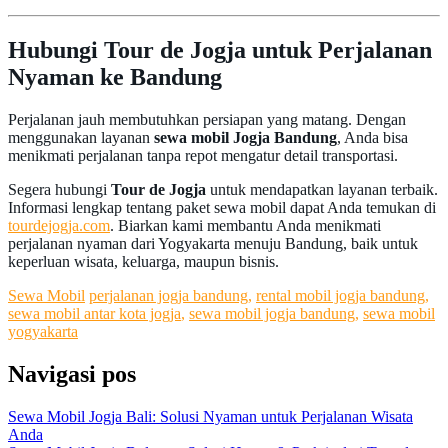
Hubungi Tour de Jogja untuk Perjalanan
Nyaman ke Bandung
Perjalanan jauh membutuhkan persiapan yang matang. Dengan
menggunakan layanan
sewa mobil Jogja Bandung
, Anda bisa
menikmati perjalanan tanpa repot mengatur detail transportasi.
Segera hubungi
Tour de Jogja
untuk mendapatkan layanan terbaik.
Informasi lengkap tentang paket sewa mobil dapat Anda temukan di
tourdejogja.com
. Biarkan kami membantu Anda menikmati
perjalanan nyaman dari Yogyakarta menuju Bandung, baik untuk
keperluan wisata, keluarga, maupun bisnis.
Sewa Mobil
perjalanan jogja bandung
,
rental mobil jogja bandung
,
sewa mobil antar kota jogja
,
sewa mobil jogja bandung
,
sewa mobil
yogyakarta
Navigasi pos
Sewa Mobil Jogja Bali: Solusi Nyaman untuk Perjalanan Wisata
Anda