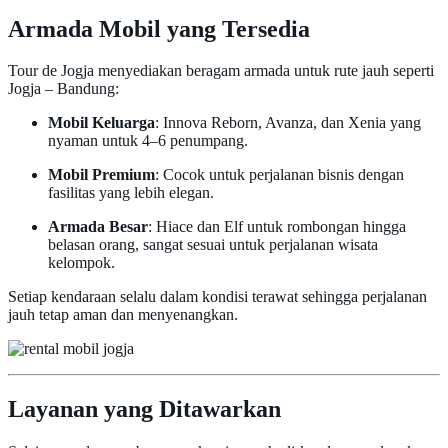
Armada Mobil yang Tersedia
Tour de Jogja menyediakan beragam armada untuk rute jauh seperti
Jogja – Bandung:
Mobil Keluarga
: Innova Reborn, Avanza, dan Xenia yang
nyaman untuk 4–6 penumpang.
Mobil Premium
: Cocok untuk perjalanan bisnis dengan
fasilitas yang lebih elegan.
Armada Besar
: Hiace dan Elf untuk rombongan hingga
belasan orang, sangat sesuai untuk perjalanan wisata
kelompok.
Setiap kendaraan selalu dalam kondisi terawat sehingga perjalanan
jauh tetap aman dan menyenangkan.
Layanan yang Ditawarkan