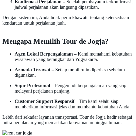
Konfirmasi Perjalanan
– Setelah pembayaran terkonfirmasi,
jadwal perjalanan akan langsung dipastikan.
Dengan sistem ini, Anda tidak perlu khawatir tentang ketersediaan
kendaraan untuk perjalanan jauh.
Mengapa Memilih Tour de Jogja?
Agen Lokal Berpengalaman
– Kami memahami kebutuhan
wisatawan yang berangkat dari Yogyakarta.
Armada Terawat
– Setiap mobil rutin diperiksa sebelum
digunakan.
Sopir Profesional
– Pengemudi berpengalaman yang siap
melayani perjalanan panjang.
Customer Support Responsif
– Tim kami selalu siap
memberikan informasi jelas dan membantu kebutuhan Anda.
Lebih dari sekadar layanan transportasi, Tour de Jogja hadir sebagai
mitra perjalanan yang memastikan kenyamanan hingga tujuan.