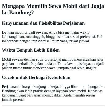
Mengapa Memilih Sewa Mobil dari Jogja
ke Bandung?
Kenyamanan dan Fleksibilitas Perjalanan
Dengan mobil pribadi sewaan, Anda bisa mengatur waktu
keberangkatan, rute singgah, hingga istirahat sesuai preferensi. Hal
ini berbeda dengan transportasi umum yang terikat jadwal.
Waktu Tempuh Lebih Efisien
Mobil sewaan dengan sopir profesional mampu menyesuaikan jalur
perjalanan terbaik. Perjalanan via tol Trans Jawa, misalnya, menjadi
pilihan utama untuk menekan waktu tempuh agar lebih singkat.
Cocok untuk Berbagai Kebutuhan
Perjalanan keluarga, kunjungan kerja, hingga liburan rombongan ke
Bandung akan lebih praktis dengan layanan sewa mobil. Kapasitas
kendaraan yang bervariasi memudahkan Anda memilih sesuai
jumlah peserta.