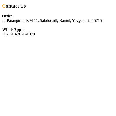
Contact Us
Office :
Jl. Parangtritis KM 11, Sabdodadi, Bantul, Yogyakarta 55715
WhatsApp :
+62 813-3670-1970