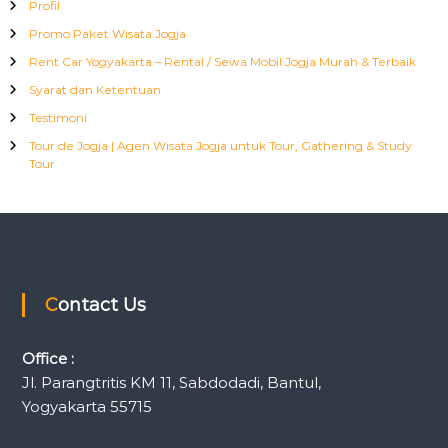
Profil
Promo Paket Wisata Jogja
Rent Car Yogyakarta – Rental / Sewa Mobil Jogja Murah & Terbaik
Syarat dan Ketentuan
Testimoni
Tour de Jogja | Agen Wisata Jogja untuk Tour, Gathering & Study
Tour
Contact Us
Office :
Jl. Parangtritis KM 11, Sabdodadi, Bantul,
Yogyakarta 55715