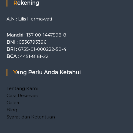
Rekening
A.N :
Lilis
Hermawati
Mandiri :
137-00-1447598-8
BNI :
0536793396
BRI :
6755-01-000222-50-4
BCA :
4451-8161-22
Yang Perlu Anda Ketahui
Tentang Kami
Cara Reservasi
Galeri
Blog
Syarat dan Ketentuan