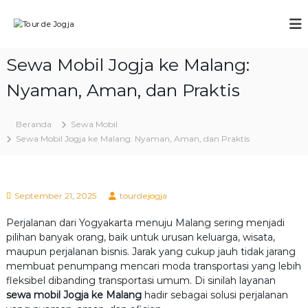
L
o
T
P
n
a
o
k
c
u
Sewa Mobil Jogja ke Malang:
e
a
r
t
t
T
Nyaman, Aman, dan Praktis
d
k
o
e
e
u
k
J
r
Beranda
Sewa Mobil
&
o
o
Sewa Mobil Jogja ke Malang: Nyaman, Aman, dan Praktis
W
n
g
i
t
j
s
e
a
a
n
September 21, 2025
tourdejogja
t
a
J
Perjalanan dari Yogyakarta menuju Malang sering menjadi
o
pilihan banyak orang, baik untuk urusan keluarga, wisata,
g
maupun perjalanan bisnis. Jarak yang cukup jauh tidak jarang
j
membuat penumpang mencari moda transportasi yang lebih
a
fleksibel dibanding transportasi umum. Di sinilah layanan
2
sewa mobil Jogja ke Malang
hadir sebagai solusi perjalanan
0
2