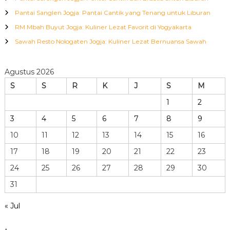
Pantai Sanglen Jogja: Pantai Cantik yang Tenang untuk Liburan
RM Mbah Buyut Jogja: Kuliner Lezat Favorit di Yogyakarta
Sawah Resto Nologaten Jogja: Kuliner Lezat Bernuansa Sawah
Agustus 2026
S
S
R
K
J
S
M
1
2
3
4
5
6
7
8
9
10
11
12
13
14
15
16
17
18
19
20
21
22
23
24
25
26
27
28
29
30
31
« Jul