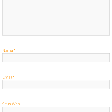
p
o
s
Nama
*
Email
*
Situs Web