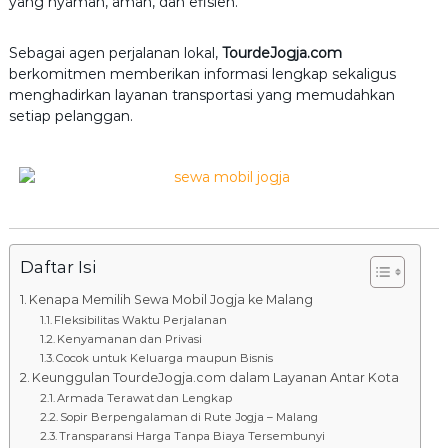
yang nyaman, aman, dan efisien.
5
Sebagai agen perjalanan lokal,
TourdeJogja.com
berkomitmen memberikan informasi lengkap sekaligus
menghadirkan layanan transportasi yang memudahkan
setiap pelanggan.
Daftar Isi
Kenapa Memilih Sewa Mobil Jogja ke Malang
Fleksibilitas Waktu Perjalanan
Kenyamanan dan Privasi
Cocok untuk Keluarga maupun Bisnis
Keunggulan TourdeJogja.com dalam Layanan Antar Kota
Armada Terawat dan Lengkap
Sopir Berpengalaman di Rute Jogja – Malang
Transparansi Harga Tanpa Biaya Tersembunyi