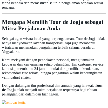
tanpa kendala dan memastikan seluruh pengalaman berjalan sesuai
rencana.
Mengapa Memilih Tour de Jogja sebagai
Mitra Perjalanan Anda
Sebagai agen wisata lokal yang berpengalaman, Tour de Jogja tidak
hanya menyediakan layanan transportasi, tapi juga membantu
wisatawan menemukan pengalaman terbaik selama berada di
Yogyakarta.
Kami melayani dengan pendekatan personal, mengutamakan
kepuasan dan kenyamanan setiap pelanggan. Tim customer service
kami siap membantu 24 jam — mulai dari pemilihan kendaraan,
rekomendasi rute wisata, hingga pengaturan waktu keberangkatan
yang paling efisien.
Dengan dukungan tim profesional dan armada yang terawat,
Tour
de Jogja
telah menjadi mitra perjalanan terpercaya bagi ribuan
pelanggan dari dalam dan luar negeri.