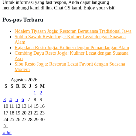
Untuk informasi yang fast respon, Anda dapat langsung
menghubungi kami di link Chat CS kami. Enjoy your visit!
Pos-pos Terbaru
Ndalem Tiyasan Jogja: Restoran Bernuansa Tradisional Jawa
Sobho Sawah Resto Jogja: Kuliner Lezat dengan Suasana
Alam
Rajaklana Resto Jogja: Kuliner dengan Pemandangan Alam
Cembing Dayu Resto Jogja: Kuliner Lezat dengan Suasana
Asri
Sibu Resto Jogja: Restoran Lezat Favorit dengan Suasana
Modern
Agustus 2026
S
S
R
K
J
S
M
1
2
3
4
5
6
7
8
9
10
11
12
13
14
15
16
17
18
19
20
21
22
23
24
25
26
27
28
29
30
31
« Jul