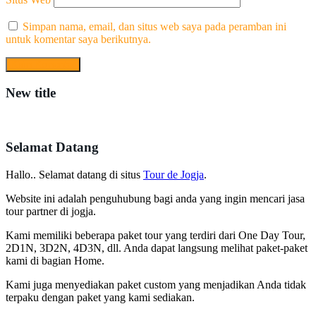
Simpan nama, email, dan situs web saya pada peramban ini
untuk komentar saya berikutnya.
New title
Selamat Datang
Hallo.. Selamat datang di situs
Tour de Jogja
.
Website ini adalah penguhubung bagi anda yang ingin mencari jasa
tour partner di jogja.
Kami memiliki beberapa paket tour yang terdiri dari One Day Tour,
2D1N, 3D2N, 4D3N, dll. Anda dapat langsung melihat paket-paket
kami di bagian Home.
Kami juga menyediakan paket custom yang menjadikan Anda tidak
terpaku dengan paket yang kami sediakan.