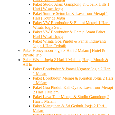
Paket Studio Alam Gamplong & Obelix Hills 1
Hari | Wisata Jogja
Paket Sunrise Setumbu & Lava Tour Merapi 1
Hari | Tour de Jogja
Paket VW Borobudur & Bhumi Merapi 1 Hari |
Wisata Jogja Seru
Paket VW Borobudur & Gereja Ayam Paket 1
Hari | Wisata Jogja
Paket Wisata Goa Pindul & Pantai Indrayanti
Jogja 1 Hari Terbaik
Paket Honeymoon Jogja 3 Hari 2 Malam | Hotel &
Private Trip
Paket Wisata Jogja 2 Hari 1 Malam | Harga Murah &
All In
Paket Borobudur & Pantai Ngrawe Jogja 2 Hari
1 Malam
Paket Borobudur, Merapi & Keraton Jogja 2 Hari
1 Malam
Paket Goa Pindul, Kali Oya & Lava Tour Merapi
2 Hari 1 Malam
Paket Lava Tour Merapi & Studio Gamplong 2
Hari 1 Malam
Paket Mangunan & Sri Gethuk Jogja 2 Hari 1
Malam