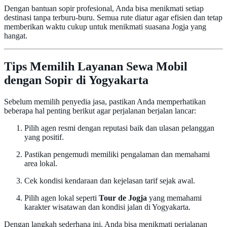
Dengan bantuan sopir profesional, Anda bisa menikmati setiap
destinasi tanpa terburu-buru. Semua rute diatur agar efisien dan tetap
memberikan waktu cukup untuk menikmati suasana Jogja yang
hangat.
Tips Memilih Layanan Sewa Mobil
dengan Sopir di Yogyakarta
Sebelum memilih penyedia jasa, pastikan Anda memperhatikan
beberapa hal penting berikut agar perjalanan berjalan lancar:
Pilih agen resmi dengan reputasi baik dan ulasan pelanggan
yang positif.
Pastikan pengemudi memiliki pengalaman dan memahami
area lokal.
Cek kondisi kendaraan dan kejelasan tarif sejak awal.
Pilih agen lokal seperti
Tour de Jogja
yang memahami
karakter wisatawan dan kondisi jalan di Yogyakarta.
Dengan langkah sederhana ini, Anda bisa menikmati perjalanan