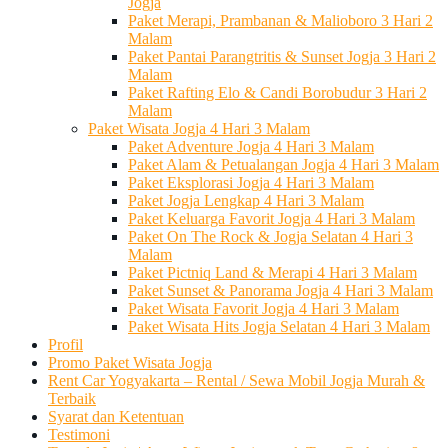
Jogja
Paket Merapi, Prambanan & Malioboro 3 Hari 2
Malam
Paket Pantai Parangtritis & Sunset Jogja 3 Hari 2
Malam
Paket Rafting Elo & Candi Borobudur 3 Hari 2
Malam
Paket Wisata Jogja 4 Hari 3 Malam
Paket Adventure Jogja 4 Hari 3 Malam
Paket Alam & Petualangan Jogja 4 Hari 3 Malam
Paket Eksplorasi Jogja 4 Hari 3 Malam
Paket Jogja Lengkap 4 Hari 3 Malam
Paket Keluarga Favorit Jogja 4 Hari 3 Malam
Paket On The Rock & Jogja Selatan 4 Hari 3
Malam
Paket Pictniq Land & Merapi 4 Hari 3 Malam
Paket Sunset & Panorama Jogja 4 Hari 3 Malam
Paket Wisata Favorit Jogja 4 Hari 3 Malam
Paket Wisata Hits Jogja Selatan 4 Hari 3 Malam
Profil
Promo Paket Wisata Jogja
Rent Car Yogyakarta – Rental / Sewa Mobil Jogja Murah &
Terbaik
Syarat dan Ketentuan
Testimoni