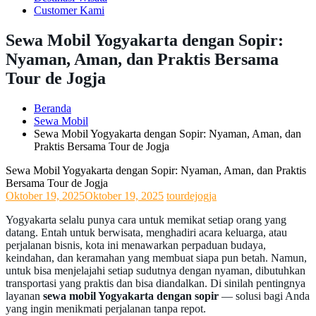
Customer Kami
Sewa Mobil Yogyakarta dengan Sopir:
Nyaman, Aman, dan Praktis Bersama
Tour de Jogja
Beranda
Sewa Mobil
Sewa Mobil Yogyakarta dengan Sopir: Nyaman, Aman, dan
Praktis Bersama Tour de Jogja
Sewa Mobil Yogyakarta dengan Sopir: Nyaman, Aman, dan Praktis
Bersama Tour de Jogja
Oktober 19, 2025
Oktober 19, 2025
tourdejogja
Yogyakarta selalu punya cara untuk memikat setiap orang yang
datang. Entah untuk berwisata, menghadiri acara keluarga, atau
perjalanan bisnis, kota ini menawarkan perpaduan budaya,
keindahan, dan keramahan yang membuat siapa pun betah. Namun,
untuk bisa menjelajahi setiap sudutnya dengan nyaman, dibutuhkan
transportasi yang praktis dan bisa diandalkan. Di sinilah pentingnya
layanan
sewa mobil Yogyakarta dengan sopir
— solusi bagi Anda
yang ingin menikmati perjalanan tanpa repot.