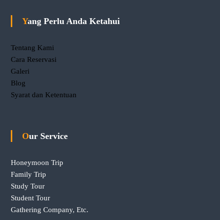
Yang Perlu Anda Ketahui
Tentang Kami
Cara Reservasi
Galeri
Blog
Syarat dan Ketentuan
Our Service
Honeymoon Trip
Family Trip
Study Tour
Student Tour
Gathering Company, Etc.