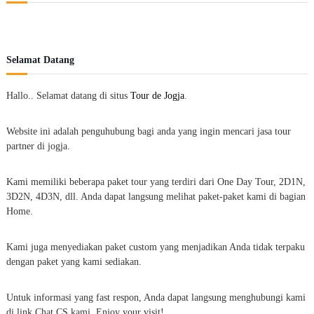
n
5
K
i
d
Selamat Datang
u
l
J
Hallo.. Selamat datang di situs
Tour de Jogja
.
o
g
j
Website ini adalah penguhubung bagi anda yang ingin mencari jasa tour
a
partner di jogja.
–
W
i
Kami memiliki beberapa paket tour yang terdiri dari One Day Tour, 2D1N,
s
3D2N, 4D3N, dll. Anda dapat langsung melihat paket-paket kami di bagian
a
Home.
t
a
M
Kami juga menyediakan paket custom yang menjadikan Anda tidak terpaku
a
dengan paket yang kami sediakan.
l
a
m
Untuk informasi yang fast respon, Anda dapat langsung menghubungi kami
S
di link Chat CS kami. Enjoy your visit!
e