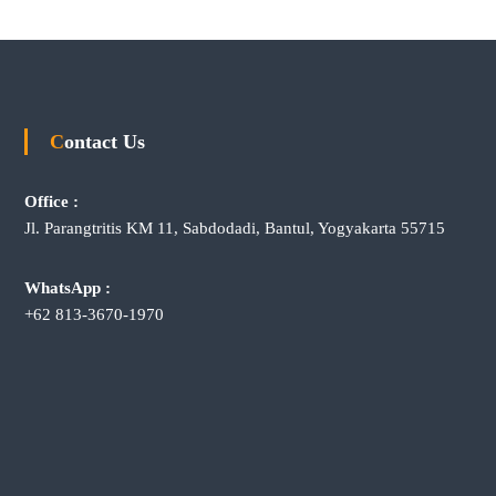
Contact Us
Office :
Jl. Parangtritis KM 11, Sabdodadi, Bantul, Yogyakarta 55715
WhatsApp :
+62 813-3670-1970