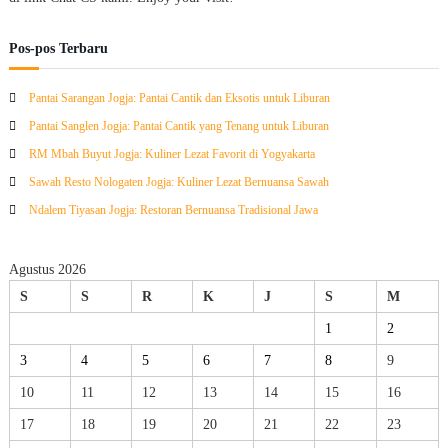
r
u
Pos-pos Terbaru
&
L
e
Pantai Sarangan Jogja: Pantai Cantik dan Eksotis untuk Liburan
g
e
Pantai Sanglen Jogja: Pantai Cantik yang Tenang untuk Liburan
n
RM Mbah Buyut Jogja: Kuliner Lezat Favorit di Yogyakarta
d
a
Sawah Resto Nologaten Jogja: Kuliner Lezat Bernuansa Sawah
r
Ndalem Tiyasan Jogja: Restoran Bernuansa Tradisional Jawa
i
s
Agustus 2026
S
S
R
K
J
S
M
1
2
3
4
5
6
7
8
9
10
11
12
13
14
15
16
17
18
19
20
21
22
23