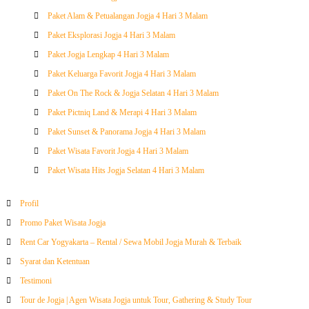
Paket Alam & Petualangan Jogja 4 Hari 3 Malam
Paket Eksplorasi Jogja 4 Hari 3 Malam
Paket Jogja Lengkap 4 Hari 3 Malam
Paket Keluarga Favorit Jogja 4 Hari 3 Malam
Paket On The Rock & Jogja Selatan 4 Hari 3 Malam
Paket Pictniq Land & Merapi 4 Hari 3 Malam
Paket Sunset & Panorama Jogja 4 Hari 3 Malam
Paket Wisata Favorit Jogja 4 Hari 3 Malam
Paket Wisata Hits Jogja Selatan 4 Hari 3 Malam
Profil
Promo Paket Wisata Jogja
Rent Car Yogyakarta – Rental / Sewa Mobil Jogja Murah & Terbaik
Syarat dan Ketentuan
Testimoni
Tour de Jogja | Agen Wisata Jogja untuk Tour, Gathering & Study Tour