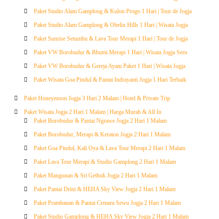
Paket Studio Alam Gamplong & Kulon Progo 1 Hari | Tour de Jogja
Paket Studio Alam Gamplong & Obelix Hills 1 Hari | Wisata Jogja
Paket Sunrise Setumbu & Lava Tour Merapi 1 Hari | Tour de Jogja
Paket VW Borobudur & Bhumi Merapi 1 Hari | Wisata Jogja Seru
Paket VW Borobudur & Gereja Ayam Paket 1 Hari | Wisata Jogja
Paket Wisata Goa Pindul & Pantai Indrayanti Jogja 1 Hari Terbaik
Paket Honeymoon Jogja 3 Hari 2 Malam | Hotel & Private Trip
Paket Wisata Jogja 2 Hari 1 Malam | Harga Murah & All In
Paket Borobudur & Pantai Ngrawe Jogja 2 Hari 1 Malam
Paket Borobudur, Merapi & Keraton Jogja 2 Hari 1 Malam
Paket Goa Pindul, Kali Oya & Lava Tour Merapi 2 Hari 1 Malam
Paket Lava Tour Merapi & Studio Gamplong 2 Hari 1 Malam
Paket Mangunan & Sri Gethuk Jogja 2 Hari 1 Malam
Paket Pantai Drini & HEHA Sky View Jogja 2 Hari 1 Malam
Paket Prambanan & Pantai Cemara Sewu Jogja 2 Hari 1 Malam
Paket Studio Gamplong & HEHA Sky View Jogja 2 Hari 1 Malam