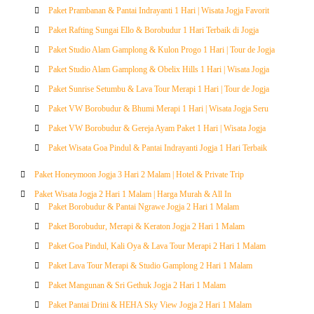
Paket Prambanan & Pantai Indrayanti 1 Hari | Wisata Jogja Favorit
Paket Rafting Sungai Ello & Borobudur 1 Hari Terbaik di Jogja
Paket Studio Alam Gamplong & Kulon Progo 1 Hari | Tour de Jogja
Paket Studio Alam Gamplong & Obelix Hills 1 Hari | Wisata Jogja
Paket Sunrise Setumbu & Lava Tour Merapi 1 Hari | Tour de Jogja
Paket VW Borobudur & Bhumi Merapi 1 Hari | Wisata Jogja Seru
Paket VW Borobudur & Gereja Ayam Paket 1 Hari | Wisata Jogja
Paket Wisata Goa Pindul & Pantai Indrayanti Jogja 1 Hari Terbaik
Paket Honeymoon Jogja 3 Hari 2 Malam | Hotel & Private Trip
Paket Wisata Jogja 2 Hari 1 Malam | Harga Murah & All In
Paket Borobudur & Pantai Ngrawe Jogja 2 Hari 1 Malam
Paket Borobudur, Merapi & Keraton Jogja 2 Hari 1 Malam
Paket Goa Pindul, Kali Oya & Lava Tour Merapi 2 Hari 1 Malam
Paket Lava Tour Merapi & Studio Gamplong 2 Hari 1 Malam
Paket Mangunan & Sri Gethuk Jogja 2 Hari 1 Malam
Paket Pantai Drini & HEHA Sky View Jogja 2 Hari 1 Malam