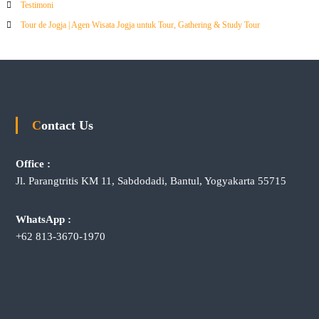
Testimoni
Tour de Jogja | Agen Wisata Jogja untuk Tour, Gathering & Study Tour
Contact Us
Office :
Jl. Parangtritis KM 11, Sabdodadi, Bantul, Yogyakarta 55715
WhatsApp :
+62 813-3670-1970