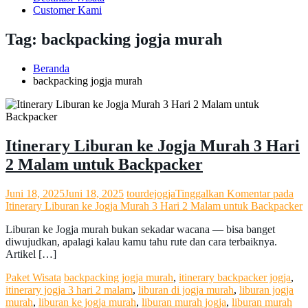
Customer Kami
Tag:
backpacking jogja murah
Beranda
backpacking jogja murah
Itinerary Liburan ke Jogja Murah 3 Hari
2 Malam untuk Backpacker
Juni 18, 2025
Juni 18, 2025
tourdejogja
Tinggalkan Komentar
pada
Itinerary Liburan ke Jogja Murah 3 Hari 2 Malam untuk Backpacker
Liburan ke Jogja murah bukan sekadar wacana — bisa banget
diwujudkan, apalagi kalau kamu tahu rute dan cara terbaiknya.
Artikel […]
Paket Wisata
backpacking jogja murah
,
itinerary backpacker jogja
,
itinerary jogja 3 hari 2 malam
,
liburan di jogja murah
,
liburan jogja
murah
,
liburan ke jogja murah
,
liburan murah jogja
,
liburan murah