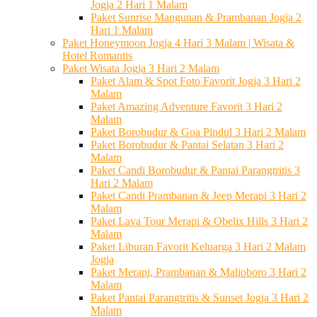
Jogja 2 Hari 1 Malam
Paket Sunrise Mangunan & Prambanan Jogja 2
Hari 1 Malam
Paket Honeymoon Jogja 4 Hari 3 Malam | Wisata &
Hotel Romantis
Paket Wisata Jogja 3 Hari 2 Malam
Paket Alam & Spot Foto Favorit Jogja 3 Hari 2
Malam
Paket Amazing Adventure Favorit 3 Hari 2
Malam
Paket Borobudur & Goa Pindul 3 Hari 2 Malam
Paket Borobudur & Pantai Selatan 3 Hari 2
Malam
Paket Candi Borobudur & Pantai Parangtritis 3
Hari 2 Malam
Paket Candi Prambanan & Jeep Merapi 3 Hari 2
Malam
Paket Lava Tour Merapi & Obelix Hills 3 Hari 2
Malam
Paket Liburan Favorit Keluarga 3 Hari 2 Malam
Jogja
Paket Merapi, Prambanan & Malioboro 3 Hari 2
Malam
Paket Pantai Parangtritis & Sunset Jogja 3 Hari 2
Malam