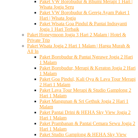
Paket VW Borobudur & Bhumi Merapi 1 Hari |
Wisata Jogja Seru
Paket VW Borobudur & Gereja Ayam Paket 1
Hari | Wisata Jogja
Paket Wisata Goa Pindul & Pantai Indrayanti
Jogja 1 Hari Terbaik
Paket Honeymoon Jogja 3 Hari 2 Malam | Hotel &
Private Trip
Paket Wisata Jogja 2 Hari 1 Malam | Harga Murah &
All In
Paket Borobudur & Pantai Ngrawe Jogja 2 Hari
1 Malam
Paket Borobudur, Merapi & Keraton Jogja 2 Hari
1 Malam
Paket Goa Pindul, Kali Oya & Lava Tour Merapi
2 Hari 1 Malam
Paket Lava Tour Merapi & Studio Gamplong 2
Hari 1 Malam
Paket Mangunan & Sri Gethuk Jogja 2 Hari 1
Malam
Paket Pantai Drini & HEHA Sky View Jogja 2
Hari 1 Malam
Paket Prambanan & Pantai Cemara Sewu Jogja 2
Hari 1 Malam
Paket Studio Gamplong & HEHA Sky View