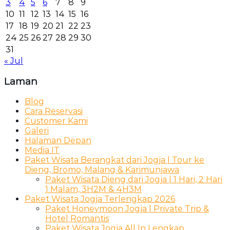
3
4
5
6
7
8
9
10
11
12
13
14
15
16
17
18
19
20
21
22
23
24
25
26
27
28
29
30
31
« Jul
Laman
Blog
Cara Reservasi
Customer Kami
Galeri
Halaman Depan
Media IT
Paket Wisata Berangkat dari Jogja | Tour ke
Dieng, Bromo, Malang & Karimunjawa
Paket Wisata Dieng dari Jogja | 1 Hari, 2 Hari
1 Malam, 3H2M & 4H3M
Paket Wisata Jogja Terlengkap 2026
Paket Honeymoon Jogja | Private Trip &
Hotel Romantis
Paket Wisata Jogja All In Lengkap