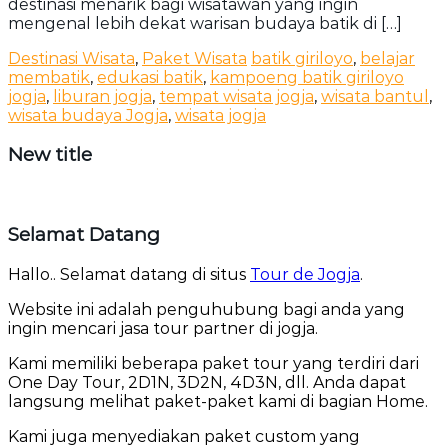
destinasi menarik bagi wisatawan yang ingin
mengenal lebih dekat warisan budaya batik di […]
Destinasi Wisata
,
Paket Wisata
batik giriloyo
,
belajar
membatik
,
edukasi batik
,
kampoeng batik giriloyo
jogja
,
liburan jogja
,
tempat wisata jogja
,
wisata bantul
,
wisata budaya Jogja
,
wisata jogja
New title
Selamat Datang
Hallo.. Selamat datang di situs
Tour de Jogja
.
Website ini adalah penguhubung bagi anda yang
ingin mencari jasa tour partner di jogja.
Kami memiliki beberapa paket tour yang terdiri dari
One Day Tour, 2D1N, 3D2N, 4D3N, dll. Anda dapat
langsung melihat paket-paket kami di bagian Home.
Kami juga menyediakan paket custom yang