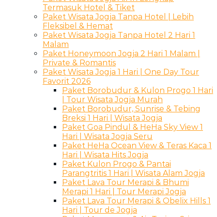
Termasuk Hotel & Tiket
Paket Wisata Jogja Tanpa Hotel | Lebih
Fleksibel & Hemat
Paket Wisata Jogja Tanpa Hotel 2 Hari 1
Malam
Paket Honeymoon Jogja 2 Hari 1 Malam |
Private & Romantis
Paket Wisata Jogja 1 Hari | One Day Tour
Favorit 2026
Paket Borobudur & Kulon Progo 1 Hari
| Tour Wisata Jogja Murah
Paket Borobudur, Sunrise & Tebing
Breksi 1 Hari | Wisata Jogja
Paket Goa Pindul & HeHa Sky View 1
Hari | Wisata Jogja Seru
Paket HeHa Ocean View & Teras Kaca 1
Hari | Wisata Hits Jogja
Paket Kulon Progo & Pantai
Parangtritis 1 Hari | Wisata Alam Jogja
Paket Lava Tour Merapi & Bhumi
Merapi 1 Hari | Tour Merapi Jogja
Paket Lava Tour Merapi & Obelix Hills 1
Hari | Tour de Jogja