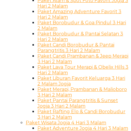
Paket Alam & Spot Foto Favorit Jogja 3
Hari 2 Malam
Paket Amazing Adventure Favorit 3
Hari 2 Malam
Paket Borobudur & Goa Pindul 3 Hari
2 Malam
Paket Borobudur & Pantai Selatan 3
Hari 2 Malam
Paket Candi Borobudur & Pantai
Parangtritis 3 Hari 2 Malam
Paket Candi Prambanan & Jeep Merapi
3 Hari 2 Malam
Paket Lava Tour Merapi & Obelix Hills 3
Hari 2 Malam
Paket Liburan Favorit Keluarga 3 Hari
2 Malam Jogja
Paket Merapi, Prambanan & Malioboro
3 Hari 2 Malam
Paket Pantai Parangtritis & Sunset
Jogja 3 Hari 2 Malam
Paket Rafting Elo & Candi Borobudur
3 Hari 2 Malam
Paket Wisata Jogja 4 Hari 3 Malam
Paket Adventure Jogja 4 Hari 3 Malam