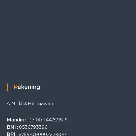
Rekening
A.N :
Lilis
Hermawati
Mandiri :
137-00-1447598-8
BNI :
0536793396
BRI :
6755-01-000222-50-4