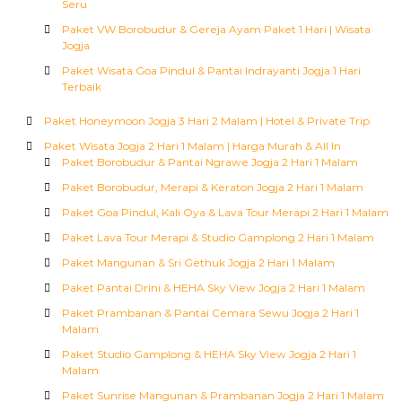
Seru
Paket VW Borobudur & Gereja Ayam Paket 1 Hari | Wisata
Jogja
Paket Wisata Goa Pindul & Pantai Indrayanti Jogja 1 Hari
Terbaik
Paket Honeymoon Jogja 3 Hari 2 Malam | Hotel & Private Trip
Paket Wisata Jogja 2 Hari 1 Malam | Harga Murah & All In
Paket Borobudur & Pantai Ngrawe Jogja 2 Hari 1 Malam
Paket Borobudur, Merapi & Keraton Jogja 2 Hari 1 Malam
Paket Goa Pindul, Kali Oya & Lava Tour Merapi 2 Hari 1 Malam
Paket Lava Tour Merapi & Studio Gamplong 2 Hari 1 Malam
Paket Mangunan & Sri Gethuk Jogja 2 Hari 1 Malam
Paket Pantai Drini & HEHA Sky View Jogja 2 Hari 1 Malam
Paket Prambanan & Pantai Cemara Sewu Jogja 2 Hari 1
Malam
Paket Studio Gamplong & HEHA Sky View Jogja 2 Hari 1
Malam
Paket Sunrise Mangunan & Prambanan Jogja 2 Hari 1 Malam