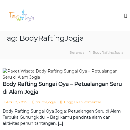
L
o
T
P
a
n
o
k
c
u
e
a
r
t
t
T
Tag:
BodyRaftingJogja
d
k
o
e
e
u
J
r
k
Beranda
BodyRaftingJogja
&
o
o
W
n
g
i
t
j
s
e
a
a
n
t
Body Rafting Sungai Oya – Petualangan Seru
a
di Alam Jogja
J
o
p
April 7, 2025
tourdejogja
Tinggalkan Komentar
g
a
j
Body Rafting Sungai Oya Jogja: Petualangan Seru di Alam
d
a
Terbuka Gunungkidul – Bagi kamu pencinta alam dan
a
2
B
aktivitas penuh tantangan, […]
0
o
2