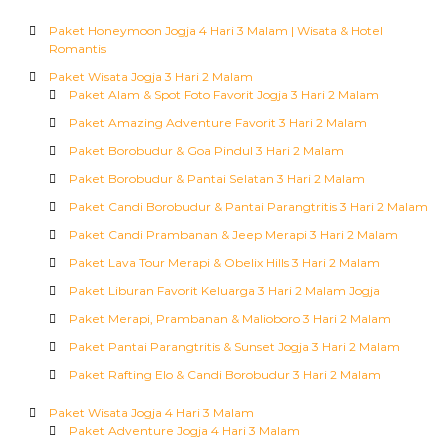
Paket Honeymoon Jogja 4 Hari 3 Malam | Wisata & Hotel
Romantis
Paket Wisata Jogja 3 Hari 2 Malam
Paket Alam & Spot Foto Favorit Jogja 3 Hari 2 Malam
Paket Amazing Adventure Favorit 3 Hari 2 Malam
Paket Borobudur & Goa Pindul 3 Hari 2 Malam
Paket Borobudur & Pantai Selatan 3 Hari 2 Malam
Paket Candi Borobudur & Pantai Parangtritis 3 Hari 2 Malam
Paket Candi Prambanan & Jeep Merapi 3 Hari 2 Malam
Paket Lava Tour Merapi & Obelix Hills 3 Hari 2 Malam
Paket Liburan Favorit Keluarga 3 Hari 2 Malam Jogja
Paket Merapi, Prambanan & Malioboro 3 Hari 2 Malam
Paket Pantai Parangtritis & Sunset Jogja 3 Hari 2 Malam
Paket Rafting Elo & Candi Borobudur 3 Hari 2 Malam
Paket Wisata Jogja 4 Hari 3 Malam
Paket Adventure Jogja 4 Hari 3 Malam