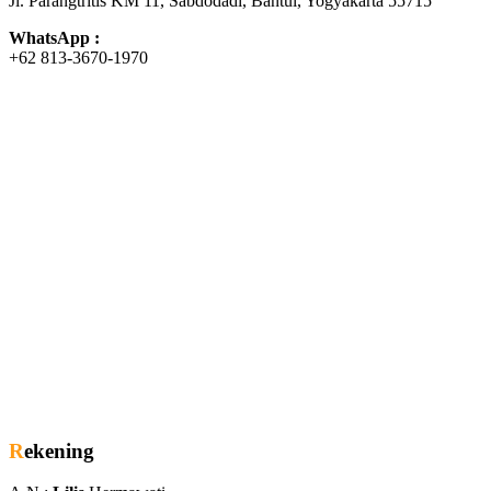
Jl. Parangtritis KM 11, Sabdodadi, Bantul, Yogyakarta 55715
WhatsApp :
+62 813-3670-1970
Rekening