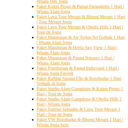
Wisata Hits Jogja
Paket Kulon Progo & Pantai Parangtritis 1 Hari |
Wisata Alam Jogja
Paket Lava Tour Merapi & Bhumi Merapi 1 Hari
| Tour Merapi Jogja
Paket Lava Tour Merapi & Obelix Hills 1 Hari |
Tour de Jogja
Paket Mangunan & Air Terjun Sri Gethuk 1 Hari
| Wisata Alam Jogja
Paket Mangunan & HeHa Sky View 1 Hari |
Wisata Alam Jogja
Paket Mangunan & Pantai Ngrawe 1 Hari |
Wisata Alam Jogja
Paket Prambanan & Pantai Indrayanti 1 Hari |
Wisata Jogja Favorit
Paket Rafting Sungai Ello & Borobudur 1 Hari
Terbaik di Jogja
Paket Studio Alam Gamplong & Kulon Progo 1
Hari | Tour de Jogja
Paket Studio Alam Gamplong & Obelix Hills 1
Hari | Wisata Jogja
Paket Sunrise Setumbu & Lava Tour Merapi 1
Hari | Tour de Jogja
Paket VW Borobudur & Bhumi Merapi 1 Hari |
Wisata Jogja Seru