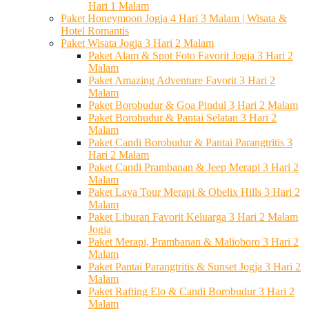
Hari 1 Malam
Paket Honeymoon Jogja 4 Hari 3 Malam | Wisata &
Hotel Romantis
Paket Wisata Jogja 3 Hari 2 Malam
Paket Alam & Spot Foto Favorit Jogja 3 Hari 2
Malam
Paket Amazing Adventure Favorit 3 Hari 2
Malam
Paket Borobudur & Goa Pindul 3 Hari 2 Malam
Paket Borobudur & Pantai Selatan 3 Hari 2
Malam
Paket Candi Borobudur & Pantai Parangtritis 3
Hari 2 Malam
Paket Candi Prambanan & Jeep Merapi 3 Hari 2
Malam
Paket Lava Tour Merapi & Obelix Hills 3 Hari 2
Malam
Paket Liburan Favorit Keluarga 3 Hari 2 Malam
Jogja
Paket Merapi, Prambanan & Malioboro 3 Hari 2
Malam
Paket Pantai Parangtritis & Sunset Jogja 3 Hari 2
Malam
Paket Rafting Elo & Candi Borobudur 3 Hari 2
Malam