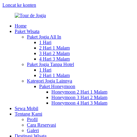
Loncat ke konten
Home
Tour
Paket
Paket Wisata
de
Tour
Paket Jogja All In
Jogja
&
1 Hari
Wisata
2 Hari 1 Malam
Jogja
3 Hari 2 Malam
2025
4 Hari 3 Malam
Paket Jogja Tanpa Hotel
1 Hari
2 Hari 1 Malam
Kategori Jogja Lainnya
Paket Honeymoon
Honeymoon 2 Hari 1 Malam
Honeymoon 3 Hari 2 Malam
Honeymoon 4 Hari 3 Malam
Sewa Mobil
Tentang Kami
Profil
Cara Reservasi
Galeri
Destinasi Wisata