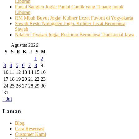
Liburan
Pantai Sanglen Jogja: Pantai Cantik yang Tenang untuk
Liburan
RM Mbah Buyut Jogja: Kuliner Lezat Favorit di Yogyakarta
Sawah Resto Nologaten Jogja: Kuliner Lezat Bernuansa
Sawah
Ndalem Tiyasan Jogja: Restoran Bernuansa Tradisional Jawa
Agustus 2026
S
S
R
K
J
S
M
1
2
3
4
5
6
7
8
9
10
11
12
13
14
15
16
17
18
19
20
21
22
23
24
25
26
27
28
29
30
31
« Jul
Laman
Blog
Cara Reservasi
Customer Kami