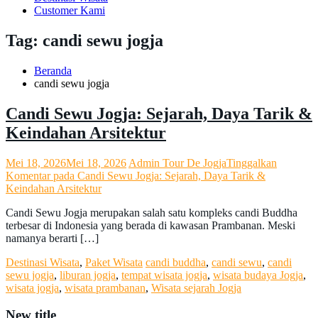
Customer Kami
Tag:
candi sewu jogja
Beranda
candi sewu jogja
Candi Sewu Jogja: Sejarah, Daya Tarik &
Keindahan Arsitektur
Mei 18, 2026
Mei 18, 2026
Admin Tour De Jogja
Tinggalkan
Komentar
pada Candi Sewu Jogja: Sejarah, Daya Tarik &
Keindahan Arsitektur
Candi Sewu Jogja merupakan salah satu kompleks candi Buddha
terbesar di Indonesia yang berada di kawasan Prambanan. Meski
namanya berarti […]
Destinasi Wisata
,
Paket Wisata
candi buddha
,
candi sewu
,
candi
sewu jogja
,
liburan jogja
,
tempat wisata jogja
,
wisata budaya Jogja
,
wisata jogja
,
wisata prambanan
,
Wisata sejarah Jogja
New title