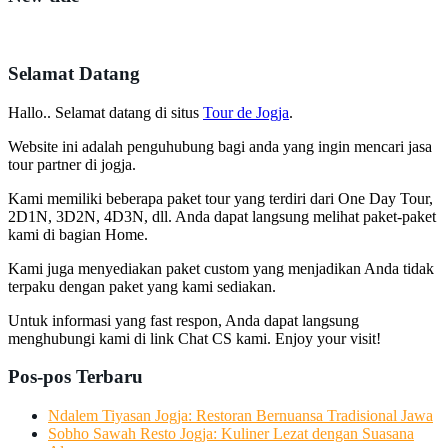
Selamat Datang
Hallo.. Selamat datang di situs
Tour de Jogja
.
Website ini adalah penguhubung bagi anda yang ingin mencari jasa
tour partner di jogja.
Kami memiliki beberapa paket tour yang terdiri dari One Day Tour,
2D1N, 3D2N, 4D3N, dll. Anda dapat langsung melihat paket-paket
kami di bagian Home.
Kami juga menyediakan paket custom yang menjadikan Anda tidak
terpaku dengan paket yang kami sediakan.
Untuk informasi yang fast respon, Anda dapat langsung
menghubungi kami di link Chat CS kami. Enjoy your visit!
Pos-pos Terbaru
Ndalem Tiyasan Jogja: Restoran Bernuansa Tradisional Jawa
Sobho Sawah Resto Jogja: Kuliner Lezat dengan Suasana