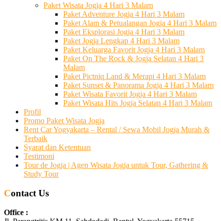
Paket Wisata Jogja 4 Hari 3 Malam
Paket Adventure Jogja 4 Hari 3 Malam
Paket Alam & Petualangan Jogja 4 Hari 3 Malam
Paket Eksplorasi Jogja 4 Hari 3 Malam
Paket Jogja Lengkap 4 Hari 3 Malam
Paket Keluarga Favorit Jogja 4 Hari 3 Malam
Paket On The Rock & Jogja Selatan 4 Hari 3
Malam
Paket Pictniq Land & Merapi 4 Hari 3 Malam
Paket Sunset & Panorama Jogja 4 Hari 3 Malam
Paket Wisata Favorit Jogja 4 Hari 3 Malam
Paket Wisata Hits Jogja Selatan 4 Hari 3 Malam
Profil
Promo Paket Wisata Jogja
Rent Car Yogyakarta – Rental / Sewa Mobil Jogja Murah &
Terbaik
Syarat dan Ketentuan
Testimoni
Tour de Jogja | Agen Wisata Jogja untuk Tour, Gathering &
Study Tour
Contact Us
Office :