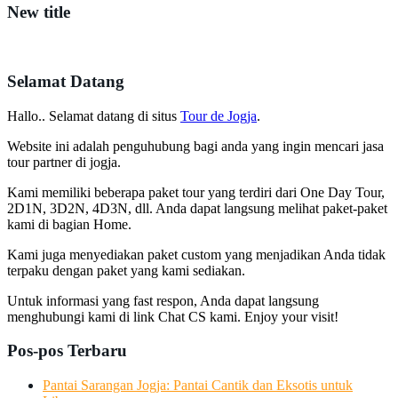
New title
Selamat Datang
Hallo.. Selamat datang di situs
Tour de Jogja
.
Website ini adalah penguhubung bagi anda yang ingin mencari jasa
tour partner di jogja.
Kami memiliki beberapa paket tour yang terdiri dari One Day Tour,
2D1N, 3D2N, 4D3N, dll. Anda dapat langsung melihat paket-paket
kami di bagian Home.
Kami juga menyediakan paket custom yang menjadikan Anda tidak
terpaku dengan paket yang kami sediakan.
Untuk informasi yang fast respon, Anda dapat langsung
menghubungi kami di link Chat CS kami. Enjoy your visit!
Pos-pos Terbaru
Pantai Sarangan Jogja: Pantai Cantik dan Eksotis untuk