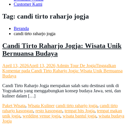
Customer Kami
Tag:
candi tirto raharjo jogja
Beranda
candi tirto raharjo jogja
Candi Tirto Raharjo Jogja: Wisata Unik
Bernuansa Budaya
April 13, 2026
April 13, 2026
Admin Tour De Jogja
Tinggalkan
Komentar
pada Candi Tirto Raharjo Jogja: Wisata Unik Bernuansa
Budaya
Candi Tirto Raharjo Jogja merupakan salah satu destinasi unik di
Yogyakarta yang menggabungkan konsep budaya Jawa, seni, dan
kuliner dalam […]
Paket Wisata
,
Wisata Kuliner
candi tirto raharjo jogja
,
candi tirto
raharjo kasongan
,
resto kasongan
,
tempat hits Jogja
,
tempat makan
unik jogja
,
wedding venue jogja
,
wisata bantul jogja
,
wisata budaya
Jogja