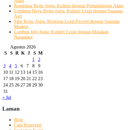
Alam
Rajaklana Resto Jogja: Kuliner dengan Pemandangan Alam
Cembing Dayu Resto Jogja: Kuliner Lezat dengan Suasana
Asri
Sibu Resto Jogja: Restoran Lezat Favorit dengan Suasana
Modern
Lombok Idjo Jogja: Kuliner Lezat dengan Masakan
Nusantara
Agustus 2026
S
S
R
K
J
S
M
1
2
3
4
5
6
7
8
9
10
11
12
13
14
15
16
17
18
19
20
21
22
23
24
25
26
27
28
29
30
31
« Jul
Laman
Blog
Cara Reservasi