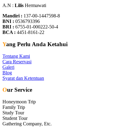
A.N :
Lilis
Hermawati
Mandiri :
137-00-1447598-8
BNI :
0536793396
BRI :
6755-01-000222-50-4
BCA :
4451-8161-22
Yang Perlu Anda Ketahui
Tentang Kami
Cara Reservasi
Galeri
Blog
Syarat dan Ketentuan
Our Service
Honeymoon Trip
Family Trip
Study Tour
Student Tour
Gathering Company, Etc.