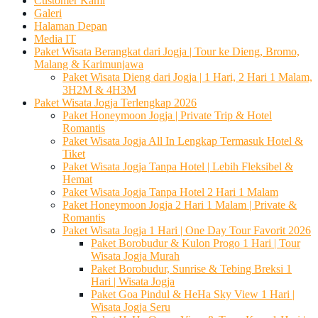
Customer Kami
Galeri
Halaman Depan
Media IT
Paket Wisata Berangkat dari Jogja | Tour ke Dieng, Bromo,
Malang & Karimunjawa
Paket Wisata Dieng dari Jogja | 1 Hari, 2 Hari 1 Malam,
3H2M & 4H3M
Paket Wisata Jogja Terlengkap 2026
Paket Honeymoon Jogja | Private Trip & Hotel
Romantis
Paket Wisata Jogja All In Lengkap Termasuk Hotel &
Tiket
Paket Wisata Jogja Tanpa Hotel | Lebih Fleksibel &
Hemat
Paket Wisata Jogja Tanpa Hotel 2 Hari 1 Malam
Paket Honeymoon Jogja 2 Hari 1 Malam | Private &
Romantis
Paket Wisata Jogja 1 Hari | One Day Tour Favorit 2026
Paket Borobudur & Kulon Progo 1 Hari | Tour
Wisata Jogja Murah
Paket Borobudur, Sunrise & Tebing Breksi 1
Hari | Wisata Jogja
Paket Goa Pindul & HeHa Sky View 1 Hari |
Wisata Jogja Seru